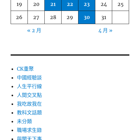
19
20
21
22
23
24
25
26
27
28
29
30
31
« 2 月
4 月 »
CK重聚
中國經驗談
人生平行線
人間交叉點
我吃故我在
教科文話題
未分類
職場求生錄
與聞天下事