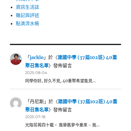
資訊生活誌
雜記與評述
點滴流水帳
「
jacklo
」於〈
建國中學 (37屆102班) 40重
聚召集名單
〉發佈留言
2025-08-04
同學你好, 好久不見, 40重聚希望能見…
「
丹尼斯
」於〈
建國中學 (37屆102班) 40重
聚召集名單
〉發佈留言
2025-07-18
光陰荏苒四十載， 風華舊夢今重來 ~ 我…