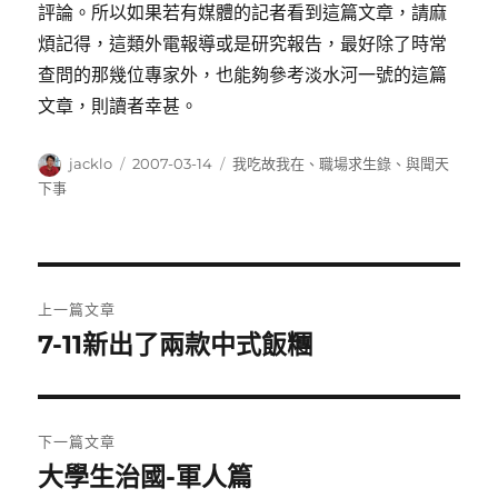
評論。所以如果若有媒體的記者看到這篇文章，請麻
煩記得，這類外電報導或是研究報告，最好除了時常
查問的那幾位專家外，也能夠參考淡水河一號的這篇
文章，則讀者幸甚。
作
發
分
jacklo
2007-03-14
我吃故我在
、
職場求生錄
、
與聞天
者
佈
類
下事
日
期:
文
上一篇文章
章
7-11新出了兩款中式飯糰
上
一
導
篇
覽
文
下一篇文章
章:
大學生治國-軍人篇
下