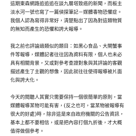
這期東森網路追追追在談九層塔致癌的新聞，而板主
淡水河一號也寫了一篇偵探筆記－媒體毒物恐懼症。
我個人認為寫得非常好，清楚點出了因為對這類物質
的無知而產生的恐懼和誇大報導。
我之前也評論過類似的題目：如黑心食品、大閘蟹事
件等報導，媒體記者往往因為資料有限，個人也未必
具有相關背景，又或對參考查證對象與其評論的客觀
描述產生了主觀的想像，因此就往往使得報導被片面
化與誇大化。
今天的閱聽人其實只需要保持一個很簡單的原則，當
媒體報導某物可能有害，(反之也可，當某物被報導有
很大的好處)時，除非這是來自政府機關的公告資訊，
基本上都不要相信，或是把內容打個九折後，才大概
值得做個參考。