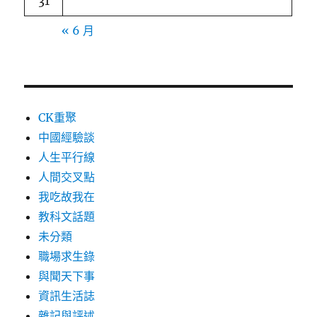
31
« 6 月
CK重聚
中國經驗談
人生平行線
人間交叉點
我吃故我在
教科文話題
未分類
職場求生錄
與聞天下事
資訊生活誌
雜記與評述