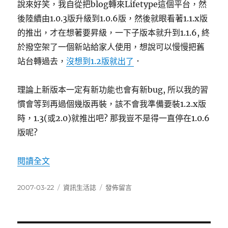
說來好笑，我自從把blog轉來Lifetype這個平台，然
後陸續由1.0.3版升級到1.0.6版，然後就眼看著1.1.x版
的推出，才在想著要昇級，一下子版本就升到1.1.6, 終
於撥空架了一個新站給家人使用，想說可以慢慢把舊
站台轉過去，
沒想到1.2版就出了
．
理論上新版本一定有新功能也會有新bug, 所以我的習
慣會等到再過個幾版再裝，該不會我準備要裝1.2.x版
時，1.3(或2.0)就推出吧? 那我豈不是得一直停在1.0.6
版呢?
〈Lifetype 1.2 release了〉
閱讀全文
發
分
在
2007-03-22
資訊生活誌
發佈留言
佈
類
〈Lifetype
日
1.2
期:
release