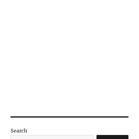
了〉
Search