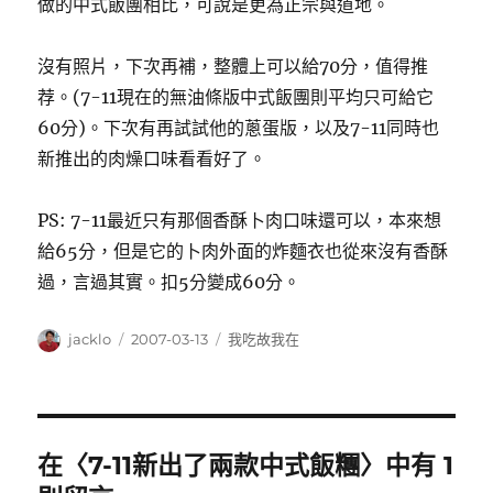
做的中式飯團相比，可說是更為正宗與道地。
沒有照片，下次再補，整體上可以給70分，值得推
荐。(7-11現在的無油條版中式飯團則平均只可給它
60分)。下次有再試試他的蔥蛋版，以及7-11同時也
新推出的肉燥口味看看好了。
PS: 7-11最近只有那個香酥卜肉口味還可以，本來想
給65分，但是它的卜肉外面的炸麵衣也從來沒有香酥
過，言過其實。扣5分變成60分。
作
發
分
jacklo
2007-03-13
我吃故我在
者
佈
類
日
期:
在〈7-11新出了兩款中式飯糰〉中有 1