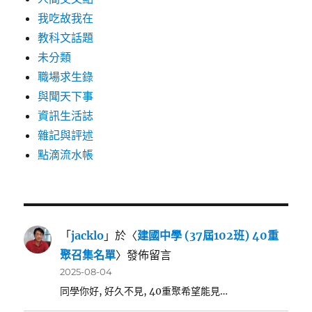
我吃故我在
教科文話題
未分類
職場求生錄
與聞天下事
資訊生活誌
雜記與評述
點滴流水帳
「
jacklo
」於〈
建國中學 (37屆102班) 40重
聚召集名單
〉發佈留言
2025-08-04
同學你好, 好久不見, 40重聚希望能見…