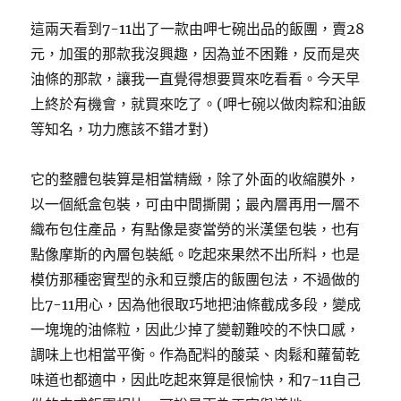
這兩天看到7-11出了一款由呷七碗出品的飯團，賣28
元，加蛋的那款我沒興趣，因為並不困難，反而是夾
油條的那款，讓我一直覺得想要買來吃看看。今天早
上終於有機會，就買來吃了。(呷七碗以做肉粽和油飯
等知名，功力應該不錯才對)
它的整體包裝算是相當精緻，除了外面的收縮膜外，
以一個紙盒包裝，可由中間撕開；最內層再用一層不
織布包住產品，有點像是麥當勞的米漢堡包裝，也有
點像摩斯的內層包裝紙。吃起來果然不出所料，也是
模仿那種密實型的永和豆漿店的飯團包法，不過做的
比7-11用心，因為他很取巧地把油條截成多段，變成
一塊塊的油條粒，因此少掉了變韌難咬的不快口感，
調味上也相當平衡。作為配料的酸菜、肉鬆和蘿蔔乾
味道也都適中，因此吃起來算是很愉快，和7-11自己