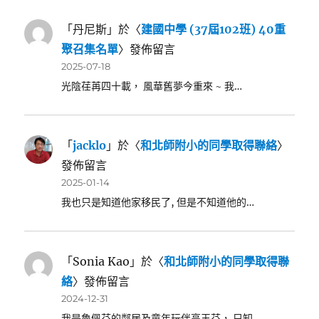
「
丹尼斯
」於〈
建國中學 (37屆102班) 40重
聚召集名單
〉發佈留言
2025-07-18
光陰荏苒四十載， 風華舊夢今重來 ~ 我…
「
jacklo
」於〈
和北師附小的同學取得聯絡
〉
發佈留言
2025-01-14
我也只是知道他家移民了, 但是不知道他的…
「
Sonia Kao
」於〈
和北師附小的同學取得聯
絡
〉發佈留言
2024-12-31
我是魯佩芬的鄰居及童年玩伴高玉芬， 只知…