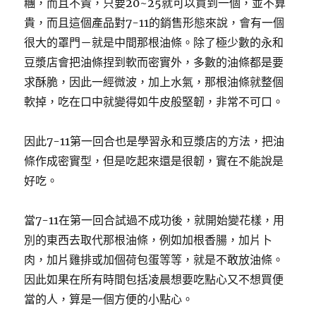
糰，而且不貴，只要20~25就可以買到一個，並不算
貴，而且這個產品對7-11的銷售形態來說，會有一個
很大的罩門－就是中間那根油條。除了極少數的永和
豆漿店會把油條捏到軟而密實外，多數的油條都是要
求酥脆，因此一經微波，加上水氣，那根油條就整個
軟掉，吃在口中就變得如牛皮般堅韌，非常不可口。
因此7-11第一回合也是學習永和豆漿店的方法，把油
條作成密實型，但是吃起來還是很韌，實在不能說是
好吃。
當7-11在第一回合試過不成功後，就開始變花樣，用
別的東西去取代那根油條，例如加根香腸，加片卜
肉，加片雞排或加個荷包蛋等等，就是不敢放油條。
因此如果在所有時間包括凌晨想要吃點心又不想買便
當的人，算是一個方便的小點心。