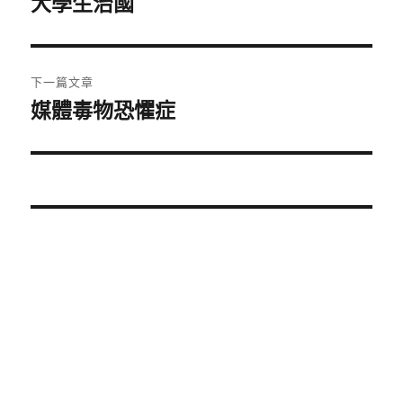
大學生治國
上
一
導
篇
覽
文
下一篇文章
章:
媒體毒物恐懼症
下
一
篇
文
章: