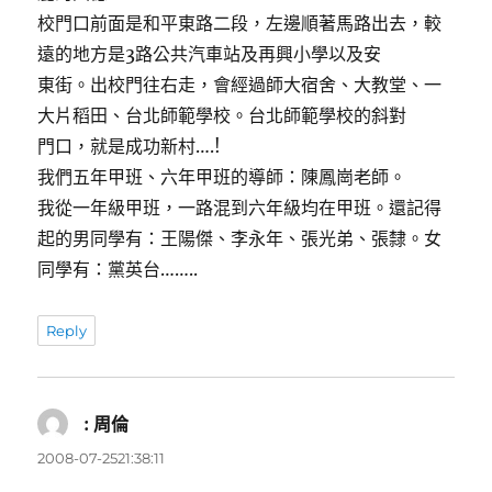
校門口前面是和平東路二段，左邊順著馬路出去，較
遠的地方是3路公共汽車站及再興小學以及安
東街。出校門往右走，會經過師大宿舍、大教堂、一
大片稻田、台北師範學校。台北師範學校的斜對
門口，就是成功新村….!
我們五年甲班、六年甲班的導師：陳鳳崗老師。
我從一年級甲班，一路混到六年級均在甲班。還記得
起的男同學有：王陽傑、李永年、張光弟、張隸。女
同學有：黨英台……..
Reply
: 周倫
表
示:
2008-07-2521:38:11