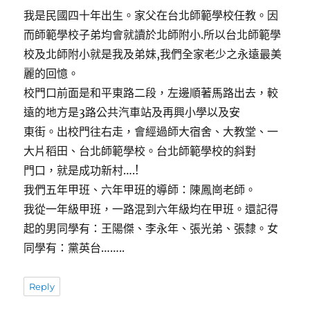
我是民國四十年出生。家父在台北師範學校任教。因
而師範學校子弟均會就讀於北師附小.所以台北師範學
校及北師附小就是我及弟妹,我們全家老少之永遠最美
麗的回憶。
校門口前面是和平東路二段，左邊順著馬路出去，較
遠的地方是3路公共汽車站及再興小學以及安
東街。出校門往右走，會經過師大宿舍、大教堂、一
大片稻田、台北師範學校。台北師範學校的斜對
門口，就是成功新村….!
我們五年甲班、六年甲班的導師：陳鳳崗老師。
我從一年級甲班，一路混到六年級均在甲班。還記得
起的男同學有：王陽傑、李永年、張光弟、張隸。女
同學有：黨英台……..
Reply