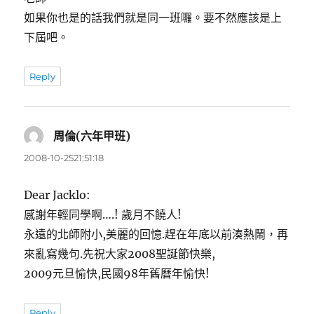
如果你也是的話我們就是同一班囉。要不然應該是上
下屆吧。
Reply
周倫(六年甲班)
表
示:
2008-10-2521:51:18
Dear Jacklo:
感謝年輕同學啊….! 歲月不饒人!
永遠的北師附小,美麗的回憶.趕在年底以前湊熱鬧，再
來亂寫幾句.先祝大家2008聖誕節快樂,
2009元旦愉快,民國98年舊曆年愉快!
Reply