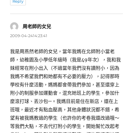
Reply
周老師的女兒
表
示:
2009-04-2414:23:41
我是周燕然老師的女兒，當年我媽在北師附小當老
師，幼稚園及小學低年級時（我是49年次），我和我
妹經常在附小出入（不過當年我們沒有讀附小，因為
我媽不希望我們和她都有不必要的壓力），記得那時
學校有什麼活動，媽媽都會帶我們參加，甚至還穿上
附小的制服參加運動會，混充她班上的學生，參加什
麼滾打球、丟沙包····。我媽目前是住在新店，還在上
班哦，最近才有點血壓高，其他身體狀況都不錯，希
望有被我媽教過的學生（也許你的考卷我還改過哦～
等我們大點，不去代打附小的學生，開始幫忙改起考