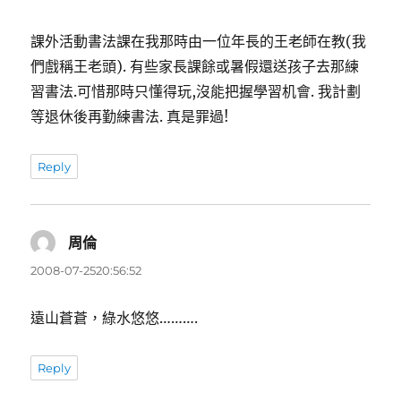
課外活動書法課在我那時由一位年長的王老師在教(我
們戲稱王老頭). 有些家長課餘或暑假還送孩子去那練
習書法.可惜那時只懂得玩,沒能把握學習机會. 我計劃
等退休後再勤練書法. 真是罪過!
Reply
周倫
表
示:
2008-07-2520:56:52
遠山蒼蒼，綠水悠悠……….
Reply