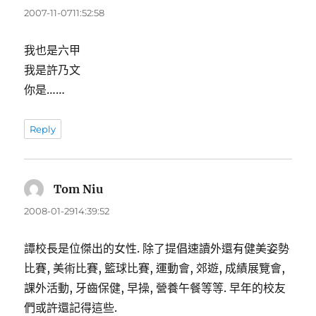
示:
2007-11-0711:52:58
我也是六甲
我是許乃文
你是……
Reply
Tom Niu
表
示:
2008-01-2914:39:52
譚校長是位傑出的女性. 除了提倡速讀外還有健美姿勢
比賽, 美術比賽, 籃球比賽, 運動會, 郊遊, 成績展覽會,
課外活動, 牙齒保健, 早操, 營養午餐等等. 早年的校友
們或許還記得這些.