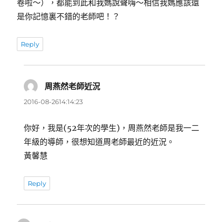
卷啦～），都能到此和我媽說聲嗨～相信我媽應該還
是你記憶裏不錯的老師吧！？
Reply
周燕然老師近況
表
示:
2016-08-2614:14:23
你好，我是(52年次的學生)，周燕然老師是我一二
年級的導師，很想知道周老師最近的近況。
黃馨慧
Reply