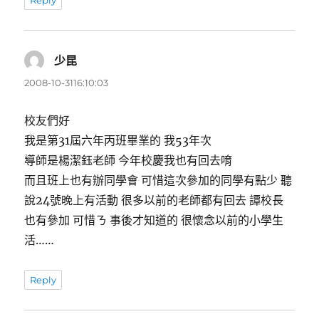
少昆
表
示:
2008-10-3116:10:03
校友們好
我是第31屆六年丙班畢業的 我53年次
導師是楊潔鈺老師 今年校慶我也有回去唷
而且班上也有辦同學會 可惜這次參加的同學有點少 聽
說24號晚上有活動 很多以前的老師都有回去 譚校長
也有參加 可惜ㄋ 事後才知道的 很懷念以前的小學生
活……
Reply