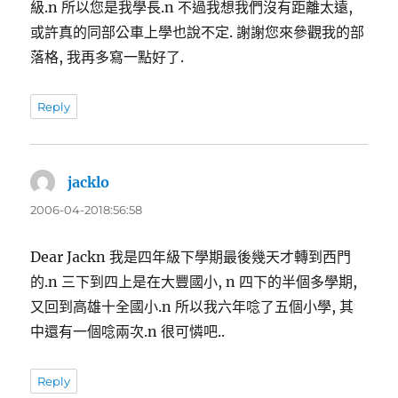
級.n 所以您是我學長.n 不過我想我們沒有距離太遠,
或許真的同部公車上學也說不定. 謝謝您來參觀我的部
落格, 我再多寫一點好了.
Reply
jacklo
表
示:
2006-04-2018:56:58
Dear Jackn 我是四年級下學期最後幾天才轉到西門
的.n 三下到四上是在大豐國小, n 四下的半個多學期,
又回到高雄十全國小.n 所以我六年唸了五個小學, 其
中還有一個唸兩次.n 很可憐吧..
Reply