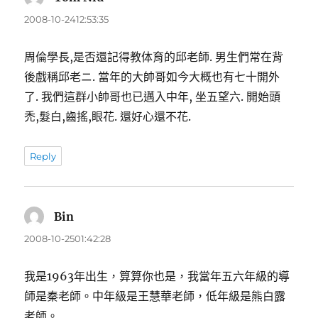
示:
2008-10-2412:53:35
周倫學長,是否還記得教体育的邱老師. 男生們常在背
後戲稱邱老ニ. 當年的大帥哥如今大概也有七十開外
了. 我們這群小帥哥也已邁入中年, 坐五望六. 開始頭
禿,髮白,齒搖,眼花. 還好心還不花.
Reply
Bin
表
示:
2008-10-2501:42:28
我是1963年出生，算算你也是，我當年五六年級的導
師是秦老師。中年級是王慧華老師，低年級是熊白露
老師。