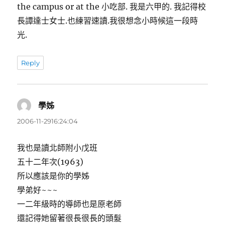
the campus or at the 小吃部. 我是六甲的. 我記得校
長譚達士女士.也練習速讀.我很想念小時候這一段時
光.
Reply
學姊
表
示:
2006-11-2916:24:04
我也是讀北師附小戊班
五十二年次(1963)
所以應該是你的學姊
學弟好~~~
一二年級時的導師也是原老師
還記得她留著很長很長的頭髮