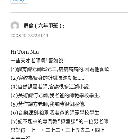
周倫 ( 六年甲班 ) :
表
示:
2008-10-2522:41:43
Hi Tom Niu
一些天才老師啊! 譬如說:
(1)體育課老師邱老二,瘦瘦高高的.因為他喜歡
(2)穿較為緊身的針織長運動褲…..!
(3)自然課霍老師,會講很多江湖小說.
(4)美術課何老師,我老爸的師範學校學生.
(5)勞作課方老師,我那時很佩服他.
(6)音樂課劉老師,我老爸的師範學校學生.
(7)記不起來的專門教”算盤課”的一位男老師.
只記得一上一，二上二，三上五去二，四上
五去一??