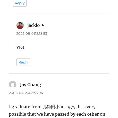
Reply
jacklo
表
示:
2022-08-0115:18:53
YES
Reply
Jay Chang
表
示:
2006-04-2603:53:04
I graduate from 北師附小 in 1975. It is very
possible that we have passed by each other on