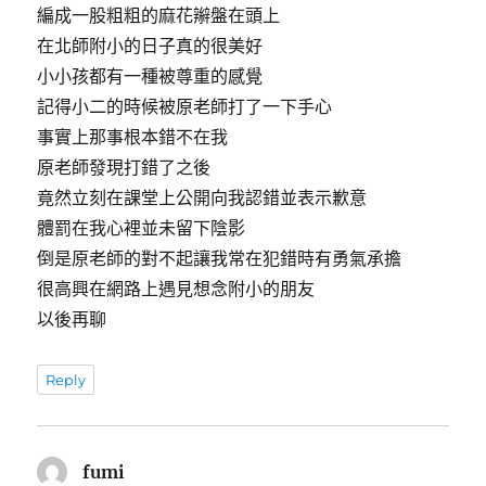
編成一股粗粗的麻花辮盤在頭上
在北師附小的日子真的很美好
小小孩都有一種被尊重的感覺
記得小二的時候被原老師打了一下手心
事實上那事根本錯不在我
原老師發現打錯了之後
竟然立刻在課堂上公開向我認錯並表示歉意
體罰在我心裡並未留下陰影
倒是原老師的對不起讓我常在犯錯時有勇氣承擔
很高興在網路上遇見想念附小的朋友
以後再聊
Reply
fumi
表