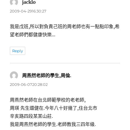
jacklo
表
示:
2009-04-2916:30:27
我是戊班,所以對負責己班的周老師也有一點點印象,希
望老師們都健康快樂…
Reply
周燕然老師的學生,周倫.
表
示:
2009-06-0720:28:02
周燕然老師在台北師範學校的老老師,
周瑛 先生還健在.今年八十好幾了,住台北市
辛亥路四段某某山莊.
我是周燕然老師的學生.老師教我三四年級.