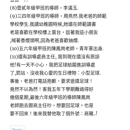
(8)壹貳年級甲班的導師，李滿玉.
(9)三四年級甲班的導師，周燕然.我老爸的師範
學校學生.我讀幼稚園時候,她還在師範讀書
老是喜歡在學校樓上窗台，逗著我這小朋友
,喊著香煙頭啊,因為老爸喜歡抽煙.
(10)五六年級甲班的陳鳳崗老師。青年軍出身.
(11)還有訓導處商主任, 我到現在還沒有原諒
他!有一天不小心，我把足球給踢進訓導處
了,罰站、沒收我心愛的生日禮物：小型足球.
事後，老爸打電話抱歉，要求退還足球！
竟然不以為然！害我五年下學期難過得好
幾個星期,最後六年級甲班的導師陳鳳崗
老師跑去跟商主任吵，想要回足球。也是
要不回來！後來我替他取了個外號：商豬..!
Reply