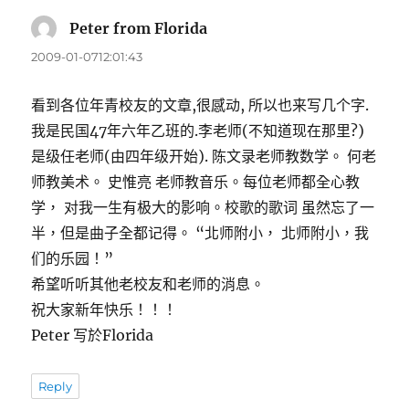
Peter from Florida
表
示:
2009-01-0712:01:43
看到各位年青校友的文章,很感动, 所以也来写几个字.
我是民国47年六年乙班的.李老师(不知道现在那里?)
是级任老师(由四年级开始). 陈文录老师教数学。 何老
师教美术。 史惟亮 老师教音乐。每位老师都全心教
学， 对我一生有极大的影响。校歌的歌词 虽然忘了一
半，但是曲子全都记得。 “北师附小， 北师附小，我
们的乐园！”
希望听听其他老校友和老师的消息。
祝大家新年快乐！！！
Peter 写於Florida
Reply