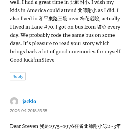
well. I had a great time in 北師附小. I wish my
kids in America could attend 北師附小 as I did. I
also lived in 和平東路三段 near 梅花戲院, actually
I lived in Lane #70. I got on bus from 坡心 every
day. We probably rode the same bus on some
days. It’s pleasure to read your story which
brings back a lot of good nmemories for myself.
Good luck!nnSteve
Reply
jacklo
表
示:
2006-04-2018:56:58
Dear Steven 我是1975~1976在省北師附小唸2~3年