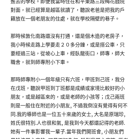
進去的學校。即便我當時住在和平東路三段梅花戲院
對面，就已經算是越區就讀了，聽說老爸是把我的戶
籍放在一個老朋友的住處，就在學校隔壁的巷子。
那時候敦化南路還沒有打通，還是個木造的老房子，
我小時候走路上學要走２０多分鐘，或是搭公車，只
要經過三站，從坡心上車，經臥龍街口，師專，師大
職舍，就到師專附小下車。
那時師專附小一個年級只有六班，甲班到己班，我分
在戊班，聽說甲班到丁班都是成績或家境比較好的小
朋友，或是越區來的，或是老師的小孩等；戊己兩班
則是一般住在附近的小朋友, 不過我倒沒有覺得有何不
同.我的導師也是一位五十來歲的女士, 大名是原瑞珍,
姓氏很特別.人也很和氣, 是我到今天都還記得的老師.
她有一件事影響我一輩子.當年我們開班會, 小朋友們