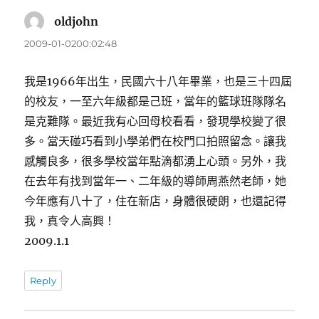
oldjohn
表
示:
2009-01-0200:02:48
我是1966年出生，民國六十八年畢業，也是三十四屆
的校友，一至六年級都是己班，當年的籃球班隊隊名
是克難隊。最近我有心回母校看看，發現學校變了很
多。當天碰巧看到小學弟們在校門口拍照留念。讓我
感觸良多，很多學校當年點滴都湧上心頭。另外，我
在去年有找到當年一、二年級的導師周燕然老師，她
今年應有八十了，住在新店，身體很硬朗，也還記得
我，真令人高興！
2009.1.1
Reply