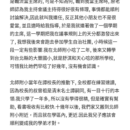
是輪流當主席的, 可是不知為何, 輪到我當主席時, 原老
師認為我主持會議主持得很好很有條理, 事情都能順利
討論解決,因此就叫我連任, 反正其他小朋友也不是很
愛當, 並且適時給我指導, 於是我就連著做了一個學期
的主席, 這一學期把我在議事規則上的天分都激發出來
了, 我想我後來會跑去參加學生自治社團, 小時候這一
段一定有些影響.我在北師附小唸了二年, 後來又轉學
到台北縣的大豐國小,就是舒淇和天心唸的那所學校,
可惜我比她們早唸了好幾年, 沒有機會認識。
北師附小當年在譚校長的推動下, 全校都在練習速讀,
因為校長的叔曾祖是清末名士譚嗣同, 有一目十行的本
領.我只學了一年多, 所以沒有學得很精, 但是確實有幫
助, 看書吸收有比較快.十幾年以後, 我們家又搬到北師
附小附近，而且就在學區內, 更近.因此我兒子應該會
順利變成我的學弟才對。