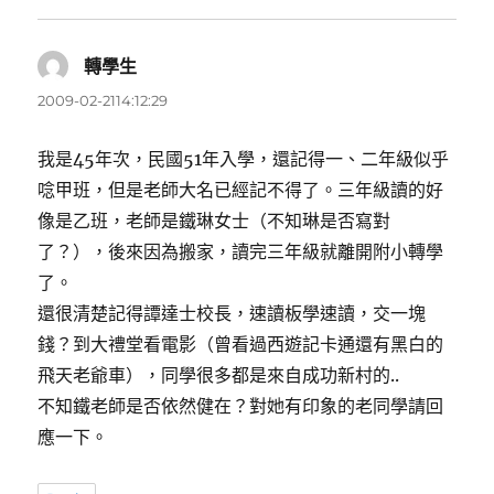
轉學生
表
示:
2009-02-2114:12:29
我是45年次，民國51年入學，還記得一、二年級似乎
唸甲班，但是老師大名已經記不得了。三年級讀的好
像是乙班，老師是鐵琳女士（不知琳是否寫對
了？），後來因為搬家，讀完三年級就離開附小轉學
了。
還很清楚記得譚達士校長，速讀板學速讀，交一塊
錢？到大禮堂看電影（曾看過西遊記卡通還有黑白的
飛天老爺車），同學很多都是來自成功新村的..
不知鐵老師是否依然健在？對她有印象的老同學請回
應一下。