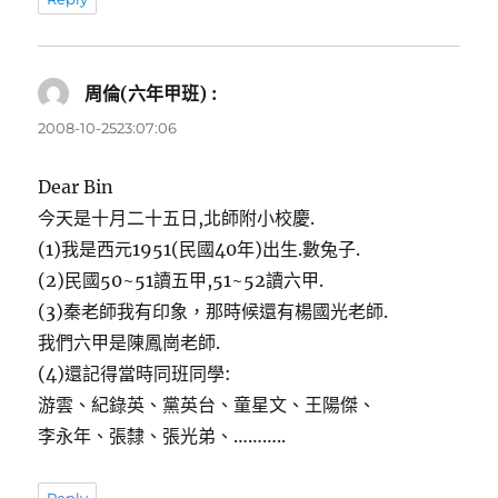
周倫(六年甲班) :
表
示:
2008-10-2523:07:06
Dear Bin
今天是十月二十五日,北師附小校慶.
(1)我是西元1951(民國40年)出生.數兔子.
(2)民國50~51讀五甲,51~52讀六甲.
(3)秦老師我有印象，那時候還有楊國光老師.
我們六甲是陳鳳崗老師.
(4)還記得當時同班同學:
游雲、紀錄英、黨英台、童星文、王陽傑、
李永年、張隸、張光弟、………..
Reply