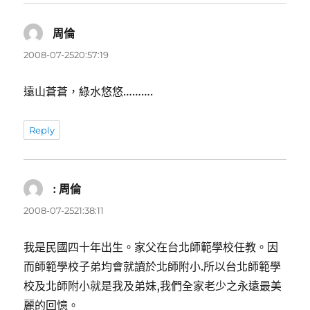
周倫
表
示:
2008-07-2520:57:19
遠山蒼蒼，綠水悠悠……….
Reply
: 周倫
表
示:
2008-07-2521:38:11
我是民國四十年出生。家父在台北師範學校任教。因
而師範學校子弟均會就讀於北師附小.所以台北師範學
校及北師附小就是我及弟妹,我們全家老少之永遠最美
麗的回憶。