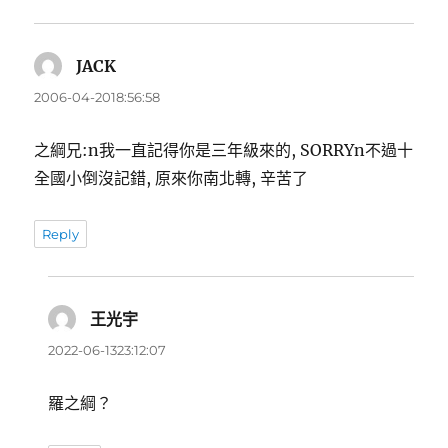
JACK
表
示:
2006-04-2018:56:58
之綱兄:n我一直記得你是三年級來的, SORRYn不過十
全國小倒沒記錯, 原來你南北轉, 辛苦了
Reply
王光宇
表
示:
2022-06-1323:12:07
羅之綱？