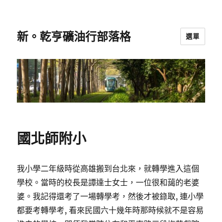
新。乾亨礦油行部落格
選單
國北師附小
我小學二年級時從高雄搬到台北來，就轉學進入這個
學校。當時的校長是譚達士女士，一位很和藹的老婆
婆。我記得還考了一場轉學考，然後才被錄取, 連小學
都要考轉學考, 看來民國六十幾年時那時候就不是容易