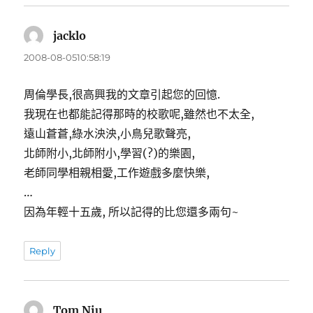
jacklo
表
示:
2008-08-0510:58:19
周倫學長,很高興我的文章引起您的回憶.
我現在也都能記得那時的校歌呢,雖然也不太全,
遠山蒼蒼,綠水泱泱,小鳥兒歌聲亮,
北師附小,北師附小,學習(?)的樂園,
老師同學相親相愛,工作遊戲多麼快樂,
…
因為年輕十五歲, 所以記得的比您還多兩句~
Reply
Tom Niu
表