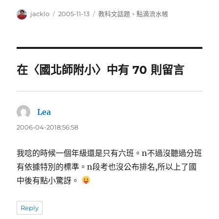
作
發
分
jacklo
2005-11-13
教科文話題
、
點滴流水帳
者
佈
類
日
期:
在〈國北師附小〉中有 70 則留言
Lea
表
示:
2006-04-2018:56:58
我唸的時候一個年級還是只有六班。n不過沒聽過分班
有依據特別的標準。n段考也沒公布排名,所以上了國
中後有點小驚訝。
Reply