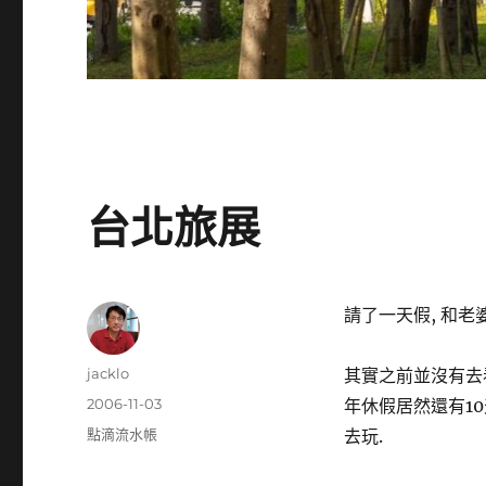
台北旅展
請了一天假, 和老
作
jacklo
其實之前並沒有去看
者
發
2006-11-03
年休假居然還有10
佈
分
點滴流水帳
去玩.
日
類
期: