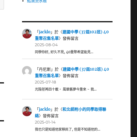
點滴流水帳
「
jacklo
」於〈
建國中學 (37屆102班) 40
重聚召集名單
〉發佈留言
2025-08-04
同學你好, 好久不見, 40重聚希望能見…
「
丹尼斯
」於〈
建國中學 (37屆102班) 40
重聚召集名單
〉發佈留言
2025-07-18
光陰荏苒四十載， 風華舊夢今重來 ~ 我…
「
jacklo
」於〈
和北師附小的同學取得聯
絡
〉發佈留言
2025-01-14
我也只是知道他家移民了, 但是不知道他的…