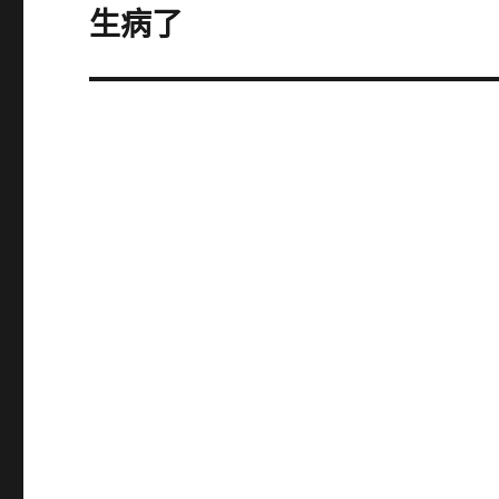
章:
生病了
下
一
篇
文
章: