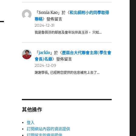
「
Sonia Kao
」於〈
和北師附小的同學取得
聯絡
〉發佈留言
2024-12-31
我是魯佩芬的鄰居及童年玩伴高玉芬， 只知…
「
jacklo
」於〈
歷屆台大代聯會主席(學生會
會長)名錄
〉發佈留言
2024-12-09
謝謝學長, 已經將您提供的信息補充上去了…
其他操作
登入
訂閱網站內容的資訊提供
訂閱留言的資訊提供