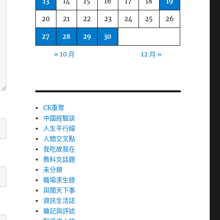
13
14
15
16
17
18
19
20
21
22
23
24
25
26
27
28
29
30
« 10 月
12 月 »
CK重聚
中國經驗談
人生平行線
人間交叉點
我吃故我在
教科文話題
未分類
職場求生錄
與聞天下事
資訊生活誌
雜記與評述