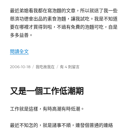
謙
謙
最近弟媳看我都在寫泡麵的文章，所以就送了我一些
放
慈濟功德會出品的素食泡麵，讓我試吃。我是不知道
學〉
要在哪裡才買得到啦，不過有免費的泡麵可吃，自是
中
多多益善。
〈慈濟出的泡麵〉
閱讀全文
發
分
在
2006-10-18
我吃故我在
有 4 則留言
佈
類
〈慈
日
濟
期:
出
又是一個工作低潮期
的
泡
麵〉
工作就是這樣，有時高潮有時低潮。
中
最近不知怎的，就是諸事不順，連發個普通的連絡