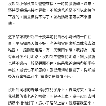
閘
沒想到小傢伙看到爸爸來接，一時間腦筋轉不過來，
蟹
堅持要媽媽來接才算數，不斷說爸爸是不可以來接他
事
下課的。而且氣得不得了，認為媽媽怎可以不來接
件
下
他。
台〉
這不禁讓我想起三十幾年前我自己小時候的一件往
事，平時如果天氣不好，老爸都會用摩托車載我去幼
稚園，一般則是走路，有一天新雨乍晴，我認為一定
有車可坐不用走路，沒想到老爸堅持走路，讓我腦筋
也轉不過來，於是哭鬧不休，結果我爸連哄帶騙半拖
半拉，最後也不知怎的，就已走到幼稚園了，得知最
後沒有摩托車可坐, 讓我更是氣憤不已。
沒想到同樣的場景出現在兒子身上，真是好笑，所以
我就模仿我老爸的招數，叫兒子上車，說一起回去叫
媽媽來接他好了，這小子居然上當，就跟著我回來，