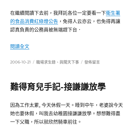
在繼續閱讀下去前，我拜託各位一定要看一下
衛生署
的食品消費紅綠燈公告
，免得人云亦云，也免得再讓
認真負責的公務員被無端趕下台．
〈食品衛生處長蕭東銘因大閘蟹事件下台〉
閱讀全文
發
分
在
2006-10-21
職場求生錄
、
與聞天下事
發佈留言
佈
類
〈食
日
品
期:
衛
難得育兒手記-接謙謙放學
生
處
長
因為工作太累, 今天休假一天。睡到中午，老婆說今天
蕭
東
她也要休假，叫我去幼稚園接謙謙放學。想想難得盡
銘
一下父職，所以就欣然騎車前往。
因
大