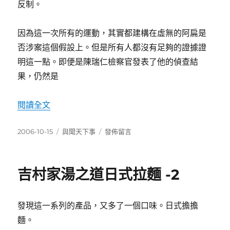
反制。
因為這一次所有的運動，其實都建構在虛無的阿扁是
否涉案這個假設上。但是所有人都沒有足夠的證據證
明這一點。即便是陳瑞仁檢察官發表了他的偵查結
果，仍然是
〈缺乏論述的倒扁與挺扁運動〉
閱讀全文
發
分
在
2006-10-15
與聞天下事
發佈留言
佈
類
〈缺
日
乏
期:
論
吉村家湯之道日式拉麵 -2
述
的
倒
發現這一系列的產品，又多了一個口味。日式擔擔
扁
與
麵。
挺