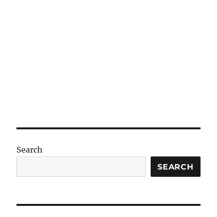
麵
-2〉
中
Search
SEARCH