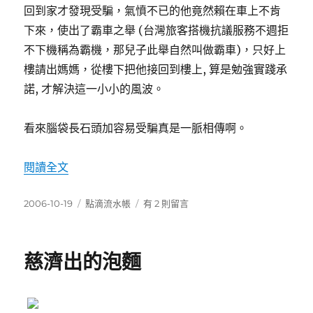
回到家才發現受騙，氣憤不已的他竟然賴在車上不肯
下來，使出了霸車之舉 (台灣旅客搭機抗議服務不週拒
不下機稱為霸機，那兒子此舉自然叫做霸車)，只好上
樓請出媽媽，從樓下把他接回到樓上, 算是勉強實踐承
諾, 才解決這一小小的風波。
看來腦袋長石頭加容易受騙真是一脈相傳啊。
〈難得育兒手記-接謙謙放學〉
閱讀全文
發
分
在
2006-10-19
點滴流水帳
有 2 則留言
佈
類
〈難
日
得
期:
育
慈濟出的泡麵
兒
手
記-
接