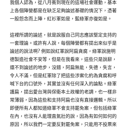
我個人認為，從八月衝到現在的這場社會運動，基本
上各個陣營都是在缺乏足夠論述基礎的情況下，憑著
一股怨念而上陣，紅衫軍如是，藍綠軍亦復如是。
這裡所謂的論述，就是說服自己同志應該堅定支持的
一套理論。或許有人說，每個陣營都有提出來似乎是
論述的說法啊? 例如說紅軍說阿扁貪腐，綠軍說施明
德製造社會不安等，但是在我看來，這些只是說辭，
還不到論述的地步，沒錯，阿扁無能，失德，失言，
令人不滿，但是紅軍除了把這些涉案化約為貪腐和呼
喊下台的口號外，其實並沒有任何深入的論點。綠軍
護扁，提出愛台灣與保衛本土政權的老調，也一樣非
常薄弱，因為這些和支持阿扁也沒有直接邏輯。所以
即便所有人都知道綠軍不會支持罷免案，但包括綠軍
在內，也沒有人能理直氣壯的說，因為有如何如何的
原因，所以我們一定要反對罷免案，只能用不投票來