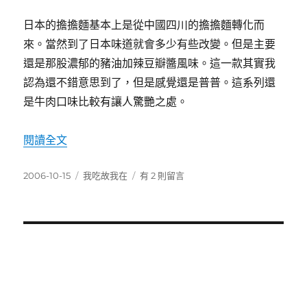
扁
日本的擔擔麵基本上是從中國四川的擔擔麵轉化而
運
動〉
來。當然到了日本味道就會多少有些改變。但是主要
還是那股濃郁的豬油加辣豆瓣醬風味。這一款其實我
認為還不錯意思到了，但是感覺還是普普。這系列還
是牛肉口味比較有讓人驚艷之處。
〈吉村家湯之道日式拉麵 -2〉
閱讀全文
發
分
在
2006-10-15
我吃故我在
有 2 則留言
佈
類
〈吉
日
村
期:
家
湯
之
道
日
式
拉