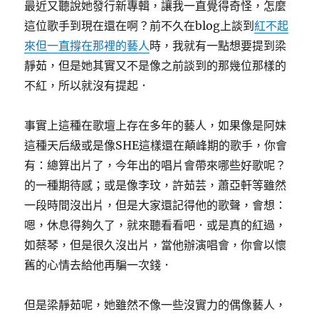
最近又聽說她發行新專輯，讓我一直覺得奇怪，怎麼
這位歌手到現在還在啊？前不久在blog上談到
紅不起
來但一直撐在那裡的藝人
時，我就有一點想要提到梁
靜茹，但是她其實又不是像之前談到的那幾位那樣的
不紅，所以就沒有提起．
事實上這種在歌壇上存在多年的藝人，如果像是阿妹
這種天后級或是像SHE這樣還在顛峰期的歌手，你會
有：總算出片了，今年出的唱片會帶來哪些好歌呢？
的一種期待感；或是像李玟，許茹芸，蕭亞軒等雖然
一段時間沒出片，但是大家還記得他的歌聲，會想：
嗯，休息得夠久了，就來聽看看吧．或是真的紅過，
如蔡琴，但是很久沒出片，當他辦演唱會，你會以懷
舊的心情去給他再騙一次錢．
但是梁靜茹呢，她雖然不像一些沒實力的偶像藝人，