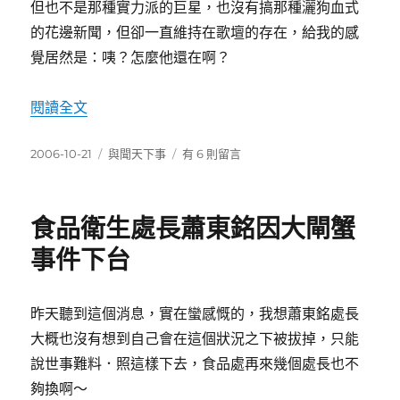
但也不是那種實力派的巨星，也沒有搞那種灑狗血式
的花邊新聞，但卻一直維持在歌壇的存在，給我的感
覺居然是：咦？怎麼他還在啊？
〈梁靜茹〉
閱讀全文
發
分
在
2006-10-21
與聞天下事
有 6 則留言
佈
類
〈梁
日
靜
期:
茹〉
食品衛生處長蕭東銘因大閘蟹
中
事件下台
昨天聽到這個消息，實在蠻感慨的，我想蕭東銘處長
大概也沒有想到自己會在這個狀況之下被拔掉，只能
說世事難料．照這樣下去，食品處再來幾個處長也不
夠換啊～