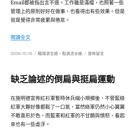
Email都被指出言不遜。工作雖是滿檔，也照著一些
管理上的原則好好在做事，也看得出有些效果。但是
就是覺得非常疲累與倦怠。
〈又是一個工作低潮期〉
閱讀全文
發
分
在
2006-10-16
職場求生錄
、
點滴流水帳
發佈留言
佈
類
〈又
日
是
期:
一
缺乏論述的倒扁與挺扁運動
個
工
作
在施明德宣佈紅衫軍暫時休兵縮小規模後，不管藍綠
低
潮
紅軍大夥好像都鬆了一口氣，當然綠軍仍然小心翼翼
期〉
不敢喜形於色，而藍軍和紅軍的不甘願與憤怒，看起
來也有一些虛浮。