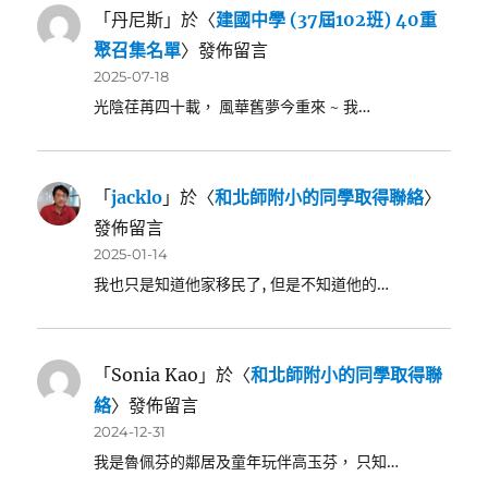
「
丹尼斯
」於〈
建國中學 (37屆102班) 40重
聚召集名單
〉發佈留言
2025-07-18
光陰荏苒四十載， 風華舊夢今重來 ~ 我…
「
jacklo
」於〈
和北師附小的同學取得聯絡
〉
發佈留言
2025-01-14
我也只是知道他家移民了, 但是不知道他的…
「
Sonia Kao
」於〈
和北師附小的同學取得聯
絡
〉發佈留言
2024-12-31
我是魯佩芬的鄰居及童年玩伴高玉芬， 只知…