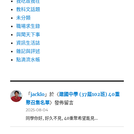
我吃故我在
教科文話題
未分類
職場求生錄
與聞天下事
資訊生活誌
雜記與評述
點滴流水帳
「
jacklo
」於〈
建國中學 (37屆102班) 40重
聚召集名單
〉發佈留言
2025-08-04
同學你好, 好久不見, 40重聚希望能見…