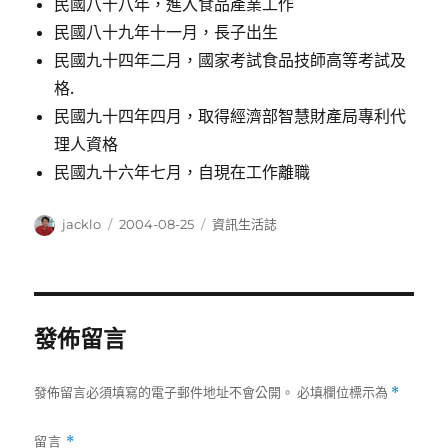
民國八十八年，進入食品產業工作
民國八十九年十一月，長子出生
民國九十四年二月，國家考試食品技師高等考試及
格.
民國九十四年四月，取得經濟部智慧財產局專利代
理人資格
民國九十六年七月，自現在工作離職
作
發
分
jacklo
2004-08-25
資訊生活誌
者
佈
類
日
期:
發佈留言
發佈留言必須填寫的電子郵件地址不會公開。
必填欄位標示為
*
留言
*