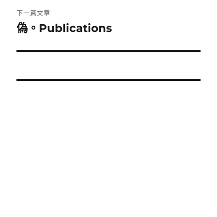
覽
文
下一篇文章
章:
偽。Publications
下
一
篇
文
章: