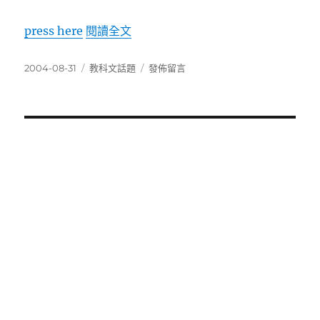
〈How to be a Terrible Graduate
press here
閱讀全文
發
分
在
2004-08-31
教科文話題
發佈留言
佈
類
〈How
日
to
期:
be
a
Terrible
Graduate
Student〉