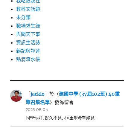
我吃故我在
教科文話題
未分類
職場求生錄
與聞天下事
資訊生活誌
雜記與評述
點滴流水帳
「
jacklo
」於〈
建國中學 (37屆102班) 40重
聚召集名單
〉發佈留言
2025-08-04
同學你好, 好久不見, 40重聚希望能見…