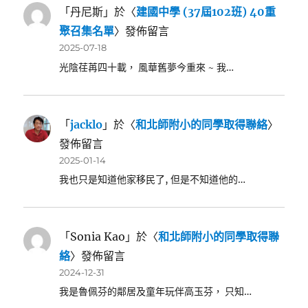
「
丹尼斯
」於〈
建國中學 (37屆102班) 40重
聚召集名單
〉發佈留言
2025-07-18
光陰荏苒四十載， 風華舊夢今重來 ~ 我…
「
jacklo
」於〈
和北師附小的同學取得聯絡
〉
發佈留言
2025-01-14
我也只是知道他家移民了, 但是不知道他的…
「
Sonia Kao
」於〈
和北師附小的同學取得聯
絡
〉發佈留言
2024-12-31
我是魯佩芬的鄰居及童年玩伴高玉芬， 只知…