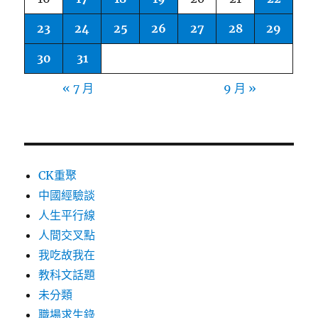
23
24
25
26
27
28
29
30
31
« 7 月
9 月 »
CK重聚
中國經驗談
人生平行線
人間交叉點
我吃故我在
教科文話題
未分類
職場求生錄