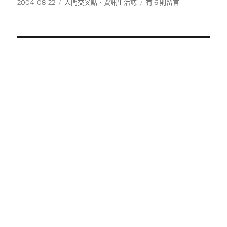
發
分
在
2004-08-22
人間交叉點
、
資訊生活誌
有 6 則留言
佈
類
〈新
日
人
期:
類
莎
士
比
亞
排
版
軟
體〉
中