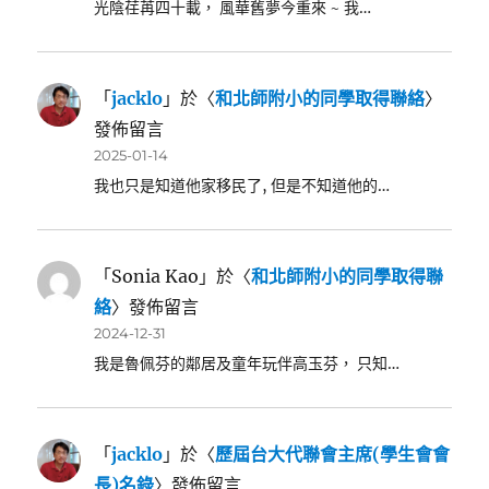
光陰荏苒四十載， 風華舊夢今重來 ~ 我…
「
jacklo
」於〈
和北師附小的同學取得聯絡
〉
發佈留言
2025-01-14
我也只是知道他家移民了, 但是不知道他的…
「
Sonia Kao
」於〈
和北師附小的同學取得聯
絡
〉發佈留言
2024-12-31
我是魯佩芬的鄰居及童年玩伴高玉芬， 只知…
「
jacklo
」於〈
歷屆台大代聯會主席(學生會會
長)名錄
〉發佈留言