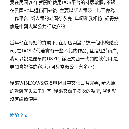
我在民國76年就開始使用DOS平台的排版軟體, 不過
在民國80年退伍回來後, 主要以新人類莎士比亞做為
工作平台. 新人類的老闆徐永亮, 年紀和我相仿, 記得好
像是中興大學公共行政系的.
當年他在母姐的資助下, 在新店開設了這一個小軟體公
司, 在DOS時代著實有一些不錯的作品, 且走紅於兩岸,
我可以說是最早的USER, 從達文西一代開始就使用.是
老闆會記得的客戶. (可見當時公司有多小)
後來WINDOWS環境興起且中文化日益完善, 新人類
的軟體就失去了利基, 後來又做了多次的轉型, 我也就
沒有繼續使用.
〈新人類莎士比亞排版軟體〉
閱讀全文