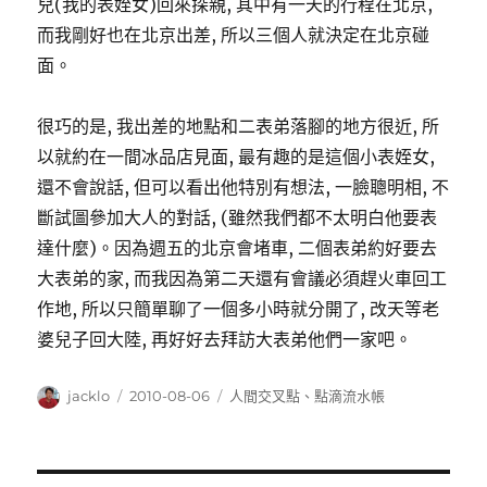
兒(我的表姪女)回來探親, 其中有一天的行程在北京,
而我剛好也在北京出差, 所以三個人就決定在北京碰
面。
很巧的是, 我出差的地點和二表弟落腳的地方很近, 所
以就約在一間冰品店見面, 最有趣的是這個小表姪女,
還不會說話, 但可以看出他特別有想法, 一臉聰明相, 不
斷試圖參加大人的對話, (雖然我們都不太明白他要表
達什麼)。因為週五的北京會堵車, 二個表弟約好要去
大表弟的家, 而我因為第二天還有會議必須趕火車回工
作地, 所以只簡單聊了一個多小時就分開了, 改天等老
婆兒子回大陸, 再好好去拜訪大表弟他們一家吧。
作
發
分
jacklo
2010-08-06
人間交叉點
、
點滴流水帳
者
佈
類
日
期: