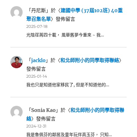
「
丹尼斯
」於〈
建國中學 (37屆102班) 40重
聚召集名單
〉發佈留言
2025-07-18
光陰荏苒四十載， 風華舊夢今重來 ~ 我…
「
jacklo
」於〈
和北師附小的同學取得聯絡
〉
發佈留言
2025-01-14
我也只是知道他家移民了, 但是不知道他的…
「
Sonia Kao
」於〈
和北師附小的同學取得聯
絡
〉發佈留言
2024-12-31
我是魯佩芬的鄰居及童年玩伴高玉芬， 只知…