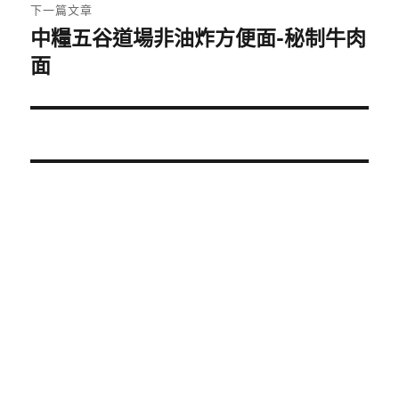
章:
下一篇文章
中糧五谷道場非油炸方便面-秘制牛肉
下
一
面
篇
文
章: