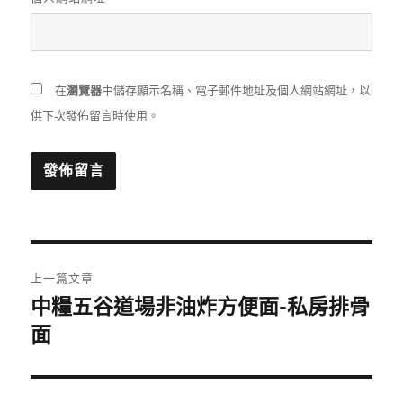
在
瀏覽器
中儲存顯示名稱、電子郵件地址及個人網站網址，以
供下次發佈留言時使用。
文
上一篇文章
章
中糧五谷道場非油炸方便面-私房排骨
上
一
面
導
篇
覽
文