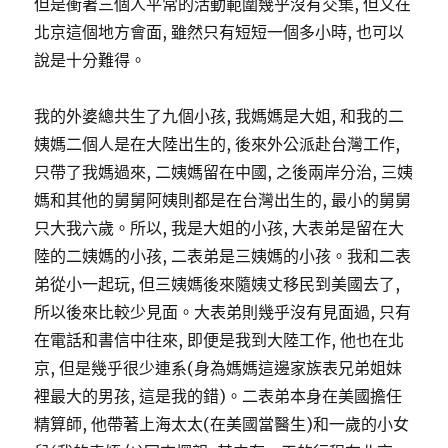
但是衝著三個人平常的活動範圍幾乎沒有交集, 但又在
北京這個地方會面, 雖然只有短短一個多小時, 也可以
說是十分難得。
我的外婆總共生了九個小孩, 我媽媽是大姐, 和我的二
姨媽二個人是在大陸出生的, 後來外公派赴台灣工作,
只帶了我媽過來, 二姨媽留在中國, 之後兩岸分治, 三姨
媽和其他的舅舅阿姨則都是在台灣出生的, 最小的舅舅
只大我六歲。所以, 我是大姐的小孩, 大表弟是留在大
陸的二姨媽的小孩, 二表弟是三姨媽的小孩。我和二表
弟從小一起玩, 但三姨媽後來隨姨丈移民到美國去了,
所以後來比較少見面。大表弟則幾乎沒有見面過, 只有
在電話和書信中往來, 即便是我到大陸工作, 他也在北
京, 但是幾乎很少連系(身為媽媽這邊家族表兄弟姐妹
裡最大的男孩, 這是我的錯)。二表弟本身在美國擔任
精算師, 他帶著上海太太(在美國當醫生)和一歲的小女