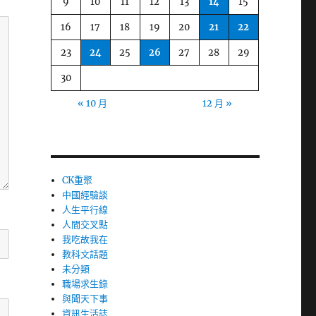
9
10
11
12
13
14
15
16
17
18
19
20
21
22
23
24
25
26
27
28
29
30
« 10 月
12 月 »
CK重聚
中國經驗談
人生平行線
人間交叉點
我吃故我在
教科文話題
未分類
職場求生錄
與聞天下事
資訊生活誌