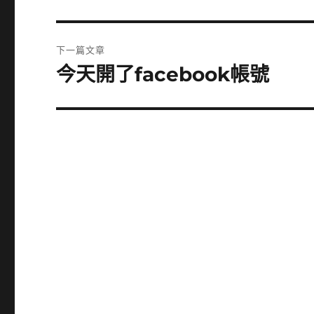
一
導
篇
覽
文
下一篇文章
章:
今天開了facebook帳號
下
一
篇
文
章: