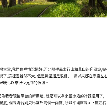
場大雪,我們這裡情況還好,河北那裡靠太行山和燕山的迎風坡,幾
災了,這裡雪雖然不大, 但是氣溫還是很低, 一週以來都在零度左
候暖化以來很少見到的低溫。
因為我發現後陽台的新用途, 就是可以拿來當冰箱的冷藏櫃用了, 
氣, 但是陽台則只比室外高個一兩度, 所以平均就是0-4度左右