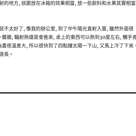
射的地方, 就跟放在冰箱的效果相當, 放一些飲料和水果其實相當
。
不太好了, 像我的辦公室, 到了中午陽光直射入窗, 雖然外面很
一層牆, 輻射熱還是會進來, 桌上的東西可以熱到30度左右, 觸手
為晝夜溫差大, 所以很快到了四點鐘太陽一下山, 又馬上冷了下來
很長。