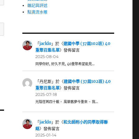
雜記與評述
點滴流水帳
「
jacklo
」於〈
建國中學 (37屆102班) 40
重聚召集名單
〉發佈留言
2025-08-04
同學你好, 好久不見, 40重聚希望能見…
「
丹尼斯
」於〈
建國中學 (37屆102班) 40
重聚召集名單
〉發佈留言
2025-07-18
光陰荏苒四十載， 風華舊夢今重來 ~ 我…
「
jacklo
」於〈
和北師附小的同學取得聯
絡
〉發佈留言
2025-01-14