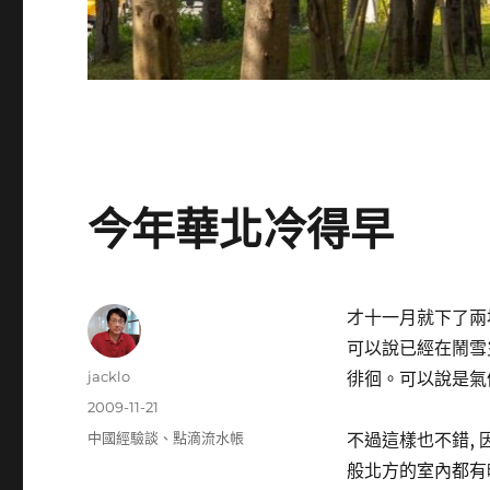
今年華北冷得早
才十一月就下了兩
可以說已經在鬧雪
作
jacklo
徘徊。可以說是氣
者
發
2009-11-21
佈
分
中國經驗談
、
點滴流水帳
不過這樣也不錯, 
日
類
般北方的室內都有暖
期: