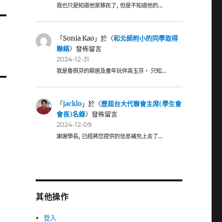
我也只是知道他家移民了, 但是不知道他的…
「
Sonia Kao
」於〈
和北師附小的同學取得
聯絡
〉發佈留言
2024-12-31
我是魯佩芬的鄰居及童年玩伴高玉芬， 只知…
「
jacklo
」於〈
歷屆台大代聯會主席(學生會
會長)名錄
〉發佈留言
2024-12-09
謝謝學長, 已經將您提供的信息補充上去了…
其他操作
登入