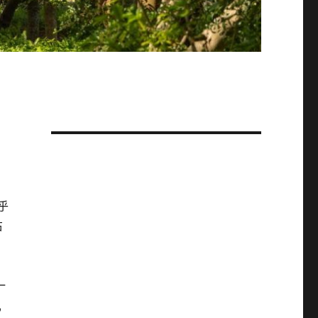
乎
右
一
,