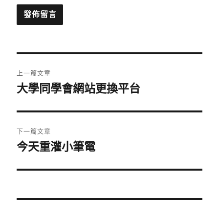
文
上一篇文章
章
大學同學會網站更換平台
上
一
導
篇
覽
文
下一篇文章
章:
今天重灌小筆電
下
一
篇
文
章: