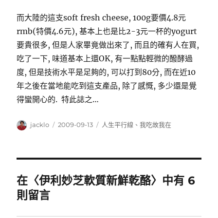
而大陸的這支soft fresh cheese, 100g要價4.8元
rmb(特價4.6元), 基本上也是比2-3元一杯的yogurt
要貴很多, 但是人家畢竟做出來了, 而且的確有人在買,
吃了一下, 味道基本上還OK, 有一點點輕微的醱酵過
度, 但是技術水平是足夠的, 可以打到80分, 而在近10
年之後在當地能吃到這支產品, 除了感慨, 多少還是覺
得蠻開心的. 特此誌之…
作
發
分
jacklo
2009-09-13
人生平行線
、
我吃故我在
者
佈
類
日
期:
在〈伊利妙芝軟質新鮮乾酪〉中有 6
則留言