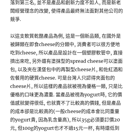
落到第三名, 並不是產品和創新力度不如人, 而是新老
闆經營理念的改變, 使得產品最終無法面對其他公司的
競爭.
以這支軟質乾酪產品為例, 這是一個新品類, 在國外是
被歸類在即食cheese的分類中, 消費者可以很方便地
吃到cheese, 所以產品是設計在一個塑膠軟管中, 直接
擠出來吃, 另外還有塗抹型的spread cheese可以塗面
包, 以及夾在漢堡包中的再製型cheese片, 和佐紅酒和
佐餐用的硬質cheese. 可是台灣人只認得夾面包的
cheese片, 所以這樣的產品就被視為優格一類, 只是比
優格的口味更為濃重. 當產品被視為yogurt時, 它的價
值感就變得很低, 也就賣不了比較高的價錢, 但是產品
的成本卻是比較高的(一般cheese的成本會比同重量
的yogurt貴, 因為乳含量高), 所以35g必須要訂價20
元, 但100g的yogurt也才不過15元一杯, 有時還低到