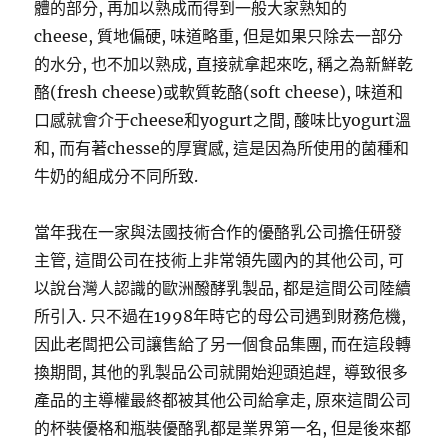
體的部分, 再加以熟成而得到一般大家熟知的
cheese, 質地偏硬, 味道略重, 但是如果只除去一部分
的水分, 也不加以熟成, 直接就拿起來吃, 稱之為新鮮乾
酪(fresh cheese)或軟質乾酪(soft cheese), 味道和
口感就會介于cheese和yogurt之間, 酸味比yogurt溫
和, 而有著chesse的厚實感, 這是因為所使用的菌種和
牛奶的組成分不同所致.
當年我在一家與法國技術合作的優酪乳公司擔任研發
主管, 這間公司在技術上非常領先國內的其他公司, 可
以說台灣人認識的歐洲醱酵乳製品, 都是這間公司陸續
所引入. 只不過在1998年時它的母公司遇到財務危機,
因此老闆把公司讓售給了另一個食品集團, 而在這段轉
換期間, 其他的乳製品公司就開始迎頭追趕, 導致很多
產品的主導權最終都被其他公司給拿走, 原來這間公司
的杯裝優格和瓶裝優酪乳都是業界第一名, 但是後來都