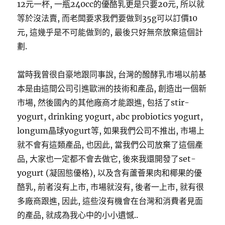
12元一杯, 一瓶240cc的優酪乳更是只要20元, 所以就
等於沒法賣, 而老闆要求我們要做到35g可以訂價10
元, 這幾乎是不可能做到的, 最後只好無奈放棄這個計
劃.
當時我曾很自豪地跟同事說, 台灣的醱酵乳市場以前基
本是由這間公司引進歐洲的技術和產品, 創造出一個新
市場, 然後國內的其他廠商才能跟進, 包括了stir-
yogurt, drinking yogurt, abc probiotics yogurt,
longum晶球yogurt等, 如果我們公司不推出, 市場上
就不會有這類產品, 也因此, 當我們公司放棄了這個產
品, 大家也一定都不會去做它, 後來我還開發了set-
yogurt (凝固態優格), 以及含有蘆薈果肉和椰果的優
酪乳, 前者沒有上市, 市場就沒有, 後者一上市, 就有很
多廠商跟進, 因此, 這些沒有機會在台灣和消費者見面
的產品, 就成為我心中的小小遺憾..