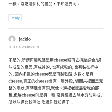
一樣。沒吃過伊利的產品，不知道異同。
Reply
jacklo
表
示:
2011-04-2808:24:01
不是的,所謂再製乾酪是用cheese粉再去擠壓調合/調
味成型的產品,有成片的, 也有成粒的, 也有裝在杯中
的, 國內多數的cheese都是再製乾酪,少數才是真
cheese,真正的cheese會有一層外殻, 切開來裡面是完
整的塊狀,有時還會有洞,就像卡通裡老鼠最愛吃的那
種,但觧cheese則是另一種,沒有經過去除水分与熟成,
所以味道比較清淡.吃過你就知道了…