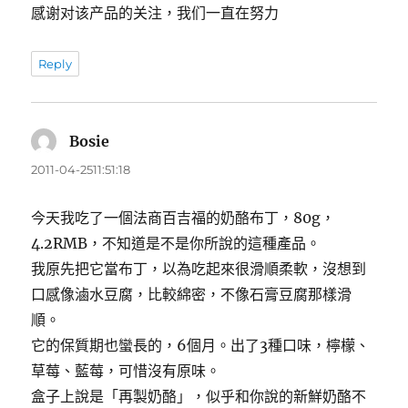
感谢对该产品的关注，我们一直在努力
Reply
Bosie
表
示:
2011-04-2511:51:18
今天我吃了一個法商百吉福的奶酪布丁，80g，
4.2RMB，不知道是不是你所說的這種產品。
我原先把它當布丁，以為吃起來很滑順柔軟，沒想到
口感像滷水豆腐，比較綿密，不像石膏豆腐那樣滑
順。
它的保質期也蠻長的，6個月。出了3種口味，檸檬、
草莓、藍莓，可惜沒有原味。
盒子上說是「再製奶酪」，似乎和你說的新鮮奶酪不