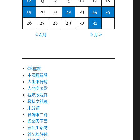
12
13
14
15
16
17
18
19
20
21
22
23
24
25
26
27
28
29
30
31
« 4 月
6 月 »
CK重聚
中國經驗談
人生平行線
人間交叉點
我吃故我在
教科文話題
未分類
職場求生錄
與聞天下事
資訊生活誌
雜記與評述