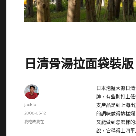
日清骨湯拉面袋裝版
日本泡麵大廠日清
牌，有些則打上低
作
jacklo
支產品是到上海出
者
發
2008-05-12
的調味做得這樣爛
佈
分
我吃故我在
又能做到怎麼樣的
日
類
說，它稱得上四平
期: