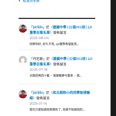
點滴流水帳
「
jacklo
」於〈
建國中學 (37屆102班) 40
重聚召集名單
〉發佈留言
2025-08-04
同學你好, 好久不見, 40重聚希望能見…
「
丹尼斯
」於〈
建國中學 (37屆102班) 40
重聚召集名單
〉發佈留言
2025-07-18
光陰荏苒四十載， 風華舊夢今重來 ~ 我…
「
jacklo
」於〈
和北師附小的同學取得聯
絡
〉發佈留言
2025-01-14
我也只是知道他家移民了, 但是不知道他的…