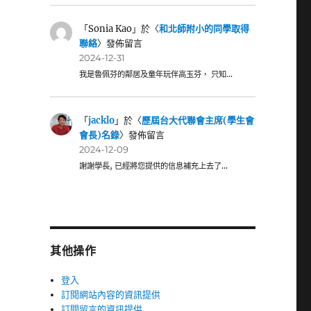
「
Sonia Kao
」於〈
和北師附小的同學取得
聯絡
〉發佈留言
2024-12-31
我是魯佩芬的鄰居及童年玩伴高玉芬， 只知…
「
jacklo
」於〈
歷屆台大代聯會主席(學生會
會長)名錄
〉發佈留言
2024-12-09
謝謝學長, 已經將您提供的信息補充上去了…
其他操作
登入
訂閱網站內容的資訊提供
訂閱留言的資訊提供