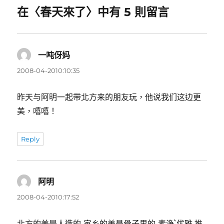
在〈春天來了〉中有 5 則留言
一吨伢妈
表
示:
2008-04-2010:10:35
昨天与阿明一起带北方来的朋友玩，他说我们这边更
美，嘻嘻！
Reply
阿明
表
示:
2008-04-2010:17:52
北方的美是人造的,家乡的美是骨子里的,素浄`优雅.推