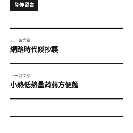
文
上一篇文章
章
網路時代談抄襲
上
一
導
篇
覽
文
下一篇文章
章:
小熱低熱量蒟蒻方便麵
下
一
篇
文
章: