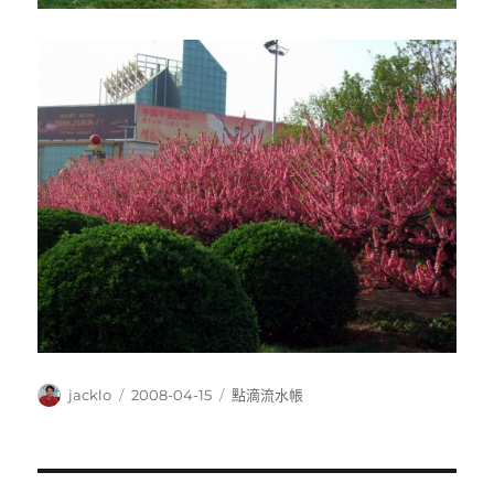
作
發
分
jacklo
2008-04-15
點滴流水帳
者
佈
類
日
期: