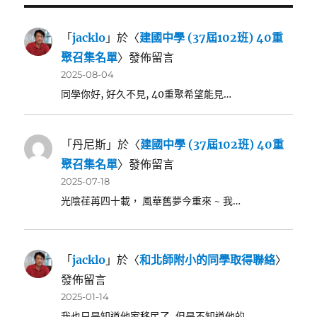
「
jacklo
」於〈
建國中學 (37屆102班) 40重
聚召集名單
〉發佈留言
2025-08-04
同學你好, 好久不見, 40重聚希望能見…
「
丹尼斯
」於〈
建國中學 (37屆102班) 40重
聚召集名單
〉發佈留言
2025-07-18
光陰荏苒四十載， 風華舊夢今重來 ~ 我…
「
jacklo
」於〈
和北師附小的同學取得聯絡
〉
發佈留言
2025-01-14
我也只是知道他家移民了, 但是不知道他的…