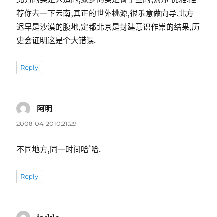
荐你去一下云南,真正的世外桃源,很乐意做向导.北方
迟早是沙漠的腹地,定都北京是封建意识作祟的结果,历
史会证明这是个大错误.
Reply
阿明
表
示:
2008-04-2010:21:29
不同地方,同一时间哈`哈.
Reply