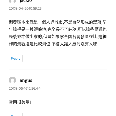
jacklo
表
示:
2008-04-2010:59:25
開發區本來就是一個人造城市,不是自然形成的聚落,早
年這裡是一片鹽鹼地,完全長不了莊稼,所以這些景觀也
是後來才做出來的,但是如果拿全國各開發區來比,這裡
作的景觀還是比較到位,不會太讓人感到沒有人味..
Reply
angus
表
示:
2008-05-1612:56:44
雲南很美嗎?