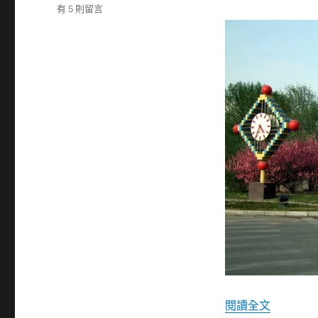
類
在
有 5 則留言
期:
〈春
天
來
了〉
中
〈春天來
閱讀全文