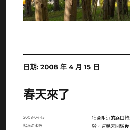
日期:
2008 年 4 月 15 日
春天來了
發
2008-04-15
宿舍附近的路口轉
佈
分
點滴流水帳
幹，這幾天回暖後
日