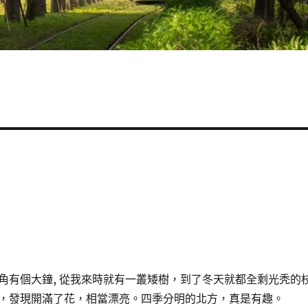
角有個大鐘, 從我來時就有一叢矮樹，到了冬天就都全剩光秃的
，發現開滿了花，相當漂亮。四季分明的北方，真是有趣。