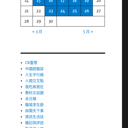
14
15
16
17
18
19
20
21
22
23
24
25
26
27
28
29
30
« 3 月
5 月 »
CK重聚
中國經驗談
人生平行線
人間交叉點
我吃故我在
教科文話題
未分類
職場求生錄
與聞天下事
資訊生活誌
雜記與評述