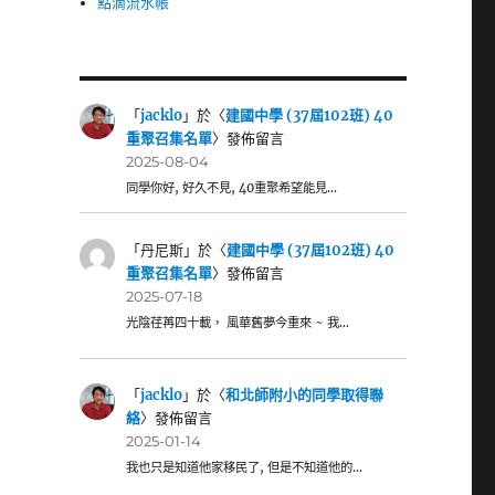
點滴流水帳
「
jacklo
」於〈
建國中學 (37屆102班) 40
重聚召集名單
〉發佈留言
2025-08-04
同學你好, 好久不見, 40重聚希望能見…
「
丹尼斯
」於〈
建國中學 (37屆102班) 40
重聚召集名單
〉發佈留言
2025-07-18
光陰荏苒四十載， 風華舊夢今重來 ~ 我…
「
jacklo
」於〈
和北師附小的同學取得聯
絡
〉發佈留言
2025-01-14
我也只是知道他家移民了, 但是不知道他的…