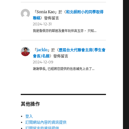
「
Sonia Kao
」於〈
和北師附小的同學取得
聯絡
〉發佈留言
2024-12-31
我是魯佩芬的鄰居及童年玩伴高玉芬， 只知…
「
jacklo
」於〈
歷屆台大代聯會主席(學生會
會長)名錄
〉發佈留言
2024-12-09
謝謝學長, 已經將您提供的信息補充上去了…
其他操作
登入
訂閱網站內容的資訊提供
訂閱留言的資訊提供