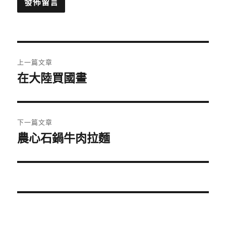
文
上一篇文章
章
在大陸買國畫
上
一
導
篇
覽
文
下一篇文章
章:
農心石鍋牛肉拉麵
下
一
篇
文
章: