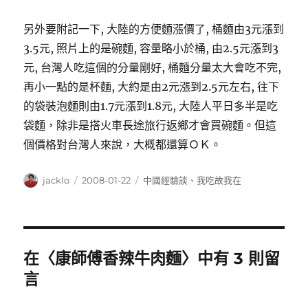
另外要附記一下, 大陸的方便麵漲價了, 桶麵由3元漲到
3.5元, 照片上的是碗麵, 容量略小於桶, 由2.5元漲到3
元, 台灣人吃這個的分量剛好, 桶麵分量太大會吃不完,
再小一點的是杯麵, 大約是由2元漲到2.5元左右, 往下
的袋裝泡麵則由1.7元漲到1.8元, 大陸人平日多半是吃
袋麵，除非是搭火車長途旅行返鄉才會買碗麵。但這
個價格對台灣人來說，大概都還算ＯＫ。
作
發
分
jacklo
2008-01-22
中國經驗談
、
我吃故我在
者
佈
類
日
期:
在〈康師傅香辣牛肉麵〉中有 3 則留
言