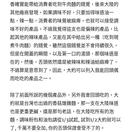
香確實能帶給消費者吃到牛肉麵的錯覺，後來大陸的
其他廠商發現，如果調味不好，只要加得味道油一
點，辣一點，消費者的味覺被麻痺，也就可以接受調
味不好的產品。不過我覺得這支也是偏辣的產品，比
起其他的辣味產品，又能在其中給出另一種〔吃到現
煮牛肉麵〕的錯覺，雖然這個錯覺並不會持續很久，
但是在開蓋的瞬間，以及第一口的湯頭，那個味道是
在的，然後，舌頭依然還是被辣味和辣油給麻痺了，
不過算是意思到了。因此，大約可以列入我能回頭偶
而吃吃的產品之一。
除了前面所說的幾個產品外，另外我會回頭吃的，大
約就是台灣也出過的香菇燉雞麵。那一支在大陸味道
也是更重更鹹，還是那句老話，在大陸吃所有的泡
麵，調味粉包和油包請從1/3試起, 試到1/2大約就可以
了, 千萬不要全加, 你的舌頭保證會受不了的。