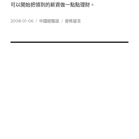
可以開始把領到的薪資做一點點理財。
發
分
在
2008-01-06
中國經驗談
發佈留言
佈
類
〈大
日
陸
期:
的
銀
行
營
業
單
位
真
是
夭
壽
多
啊〉