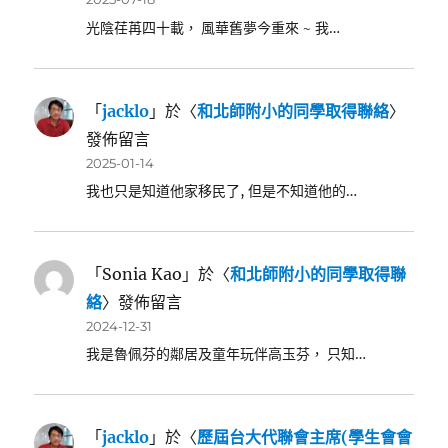
光陰荏苒四十載， 風華舊夢今重來 ~ 我…
「
jacklo
」於〈
和北師附小的同學取得聯絡
〉
發佈留言
2025-01-14
我也只是知道他家移民了, 但是不知道他的…
「
Sonia Kao
」於〈
和北師附小的同學取得聯
絡
〉發佈留言
2024-12-31
我是魯佩芬的鄰居及童年玩伴高玉芬， 只知…
「
jacklo
」於〈
歷屆台大代聯會主席(學生會會