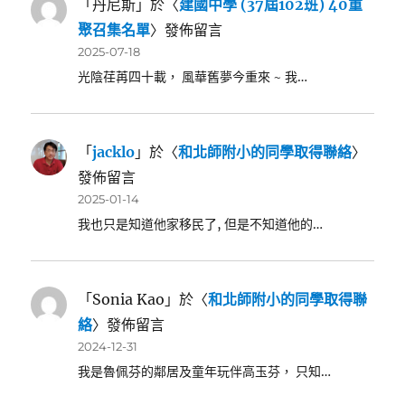
「
丹尼斯
」於〈
建國中學 (37屆102班) 40重
聚召集名單
〉發佈留言
2025-07-18
光陰荏苒四十載， 風華舊夢今重來 ~ 我…
「
jacklo
」於〈
和北師附小的同學取得聯絡
〉
發佈留言
2025-01-14
我也只是知道他家移民了, 但是不知道他的…
「
Sonia Kao
」於〈
和北師附小的同學取得聯
絡
〉發佈留言
2024-12-31
我是魯佩芬的鄰居及童年玩伴高玉芬， 只知…