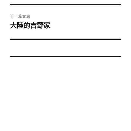
導
篇
覽
文
下一篇文章
章:
大陸的吉野家
下
一
篇
文
章: