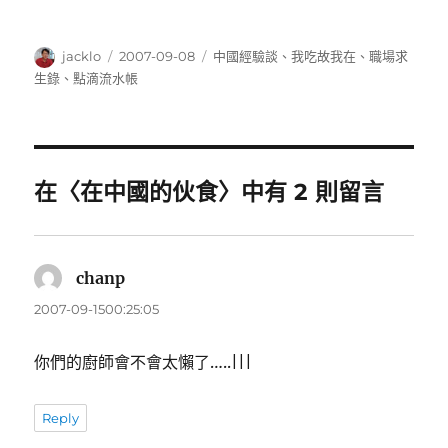
作
發
分
jacklo
2007-09-08
中國經驗談
、
我吃故我在
、
職場求
者
佈
類
生錄
、
點滴流水帳
日
期:
在〈在中國的伙食〉中有 2 則留言
chanp
表
示:
2007-09-1500:25:05
你們的廚師會不會太懶了…..|||
Reply