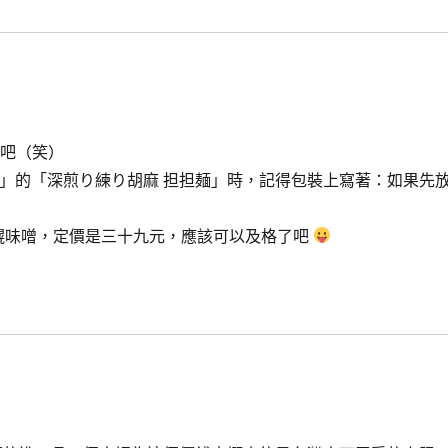
人吧（笑）
」的「深煎り練り胡麻 担担麺」時，記得包裝上寫著：如果先
骨和札幌味噌，定價是三十九元，應該可以及格了吧