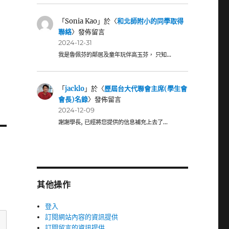
「
Sonia Kao
」於〈
和北師附小的同學取得
聯絡
〉發佈留言
2024-12-31
我是魯佩芬的鄰居及童年玩伴高玉芬， 只知…
「
jacklo
」於〈
歷屆台大代聯會主席(學生會
會長)名錄
〉發佈留言
2024-12-09
謝謝學長, 已經將您提供的信息補充上去了…
其他操作
登入
訂閱網站內容的資訊提供
訂閱留言的資訊提供