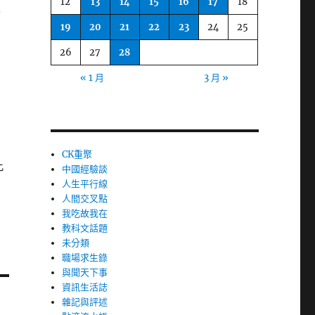
12
13
14
15
16
17
18
是
19
20
21
22
23
24
25
26
27
28
« 1 月
3 月 »
有
CK重聚
此
中國經驗談
人生平行線
人間交叉點
我吃故我在
教科文話題
未分類
職場求生錄
與聞天下事
資訊生活誌
雜記與評述