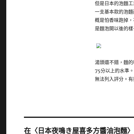
但是日本的泡麵工
一支基本款的泡麵
概是怕香味跑掉，
是麵泡開以後的樣
湯頭還不錯，麵的
75分以上的水準
無法列入評分。有
在〈日本夜鳴き屋喜多方醬油泡麵〉中