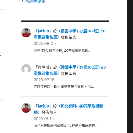
點滴流水帳
「
jacklo
」於〈
建國中學 (37屆102班) 40
重聚召集名單
〉發佈留言
2025-08-04
同學你好, 好久不見, 40重聚希望能見…
放
「
丹尼斯
」於〈
建國中學 (37屆102班) 40
重聚召集名單
〉發佈留言
2025-07-18
光陰荏苒四十載， 風華舊夢今重來 ~ 我…
「
jacklo
」於〈
和北師附小的同學取得聯
絡
〉發佈留言
2025-01-14
我也只是知道他家移民了, 但是不知道他的…