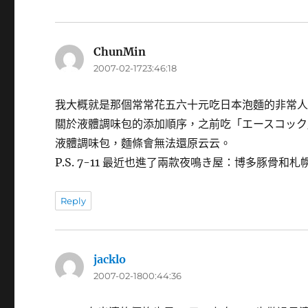
ChunMin
表
2007-02-1723:46:18
示:
我大概就是那個常常花五六十元吃日本泡麵的非常
關於液體調味包的添加順序，之前吃「エースコック
液體調味包，麵條會無法還原云云。
P.S. 7-11 最近也進了兩款夜鳴き屋：博多豚
Reply
jacklo
表
2007-02-1800:44:36
示: