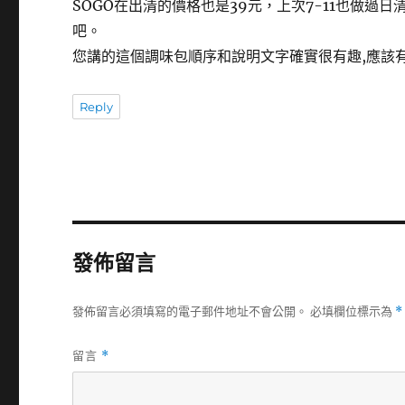
SOGO在出清的價格也是39元，上次7-11也做
吧。
您講的這個調味包順序和說明文字確實很有趣,應該
Reply
發佈留言
發佈留言必須填寫的電子郵件地址不會公開。
必填欄位標示為
*
留言
*