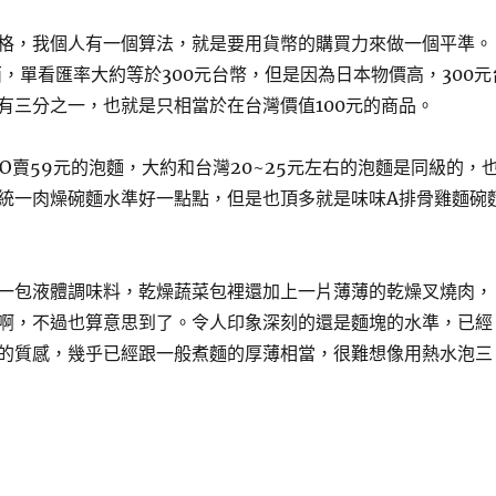
格，我個人有一個算法，就是要用貨幣的購買力來做一個平準。
西，單看匯率大約等於300元台幣，但是因為日本物價高，300元
有三分之一，也就是只相當於在台灣價值100元的商品。
O賣59元的泡麵，大約和台灣20~25元左右的泡麵是同級的，
統一肉燥碗麵水準好一點點，但是也頂多就是味味A排骨雞麵碗
一包液體調味料，乾燥蔬菜包裡還加上一片薄薄的乾燥叉燒肉，
啊，不過也算意思到了。令人印象深刻的還是麵塊的水準，已經
的質感，幾乎已經跟一般煮麵的厚薄相當，很難想像用熱水泡三