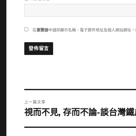
在
瀏覽器
中儲存顯示名稱、電子郵件地址及個人網站網址，
文
上一篇文章
章
視而不見, 存而不論-談台灣
上
一
導
篇
覽