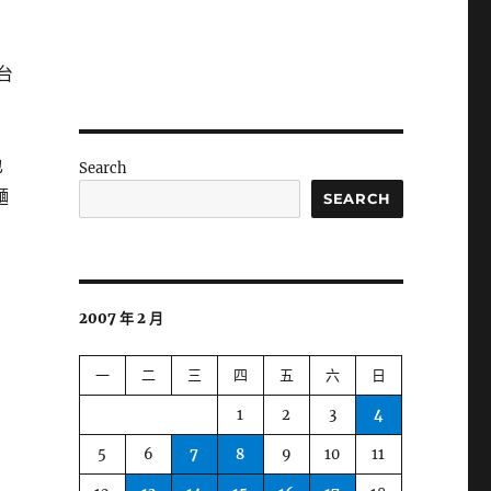
台
也
Search
麵
SEARCH
2007 年 2 月
一
二
三
四
五
六
日
1
2
3
4
5
6
7
8
9
10
11