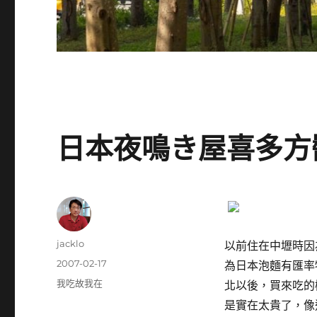
日本夜鳴き屋喜多方
作
jacklo
以前住在中壢時因
者
發
2007-02-17
為日本泡麵有匯率
佈
分
我吃故我在
北以後，買來吃的
日
類
是實在太貴了，像
期: