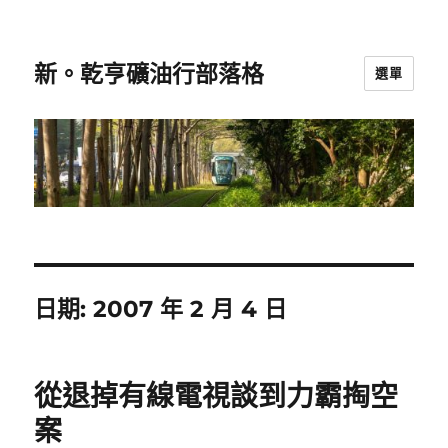
新。乾亨礦油行部落格
選單
日期:
2007 年 2 月 4 日
從退掉有線電視談到力霸掏空
案