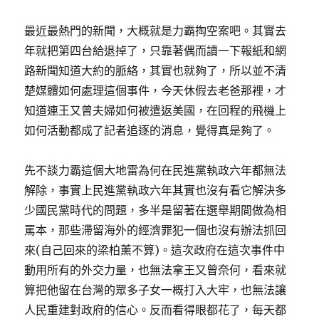
最近最熱門的新聞，大概就是力霸掏空案吧。其實去
年就把第四台給退掉了，只靠著偶而讀一下報紙和網
路新聞知道大約的脈絡，其實也就夠了，所以並不清
楚媒體如何處理這個事件，今天休假去老爸那裡，才
知道連王又曾夫婦如何被遣返美國，在回程的飛機上
如何活動都成了記者追逐的消息，覺得真是夠了。
先不談力霸這個大地雷為何在民進黨執政六年都無法
解除，事實上民進黨執政六年其實也沒有看它解決多
少國民黨時代的問題，多半是留著在選舉期間做為相
罵本，那些滯留海外的經濟罪犯一個也沒有辦法抓回
來(自己回來的梁柏薰不算)。這次政府在這次事件中
動用所有的外交力量，也無法拿王又曾奈何，看來就
算把他留在台灣的眾多子女一概打入大牢，也無法讓
人民重建對政府的信心。反而看得眼都花了，每天都