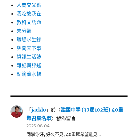
人間交叉點
我吃故我在
教科文話題
未分類
職場求生錄
與聞天下事
資訊生活誌
雜記與評述
點滴流水帳
「
jacklo
」於〈
建國中學 (37屆102班) 40重
聚召集名單
〉發佈留言
2025-08-04
同學你好, 好久不見, 40重聚希望能見…