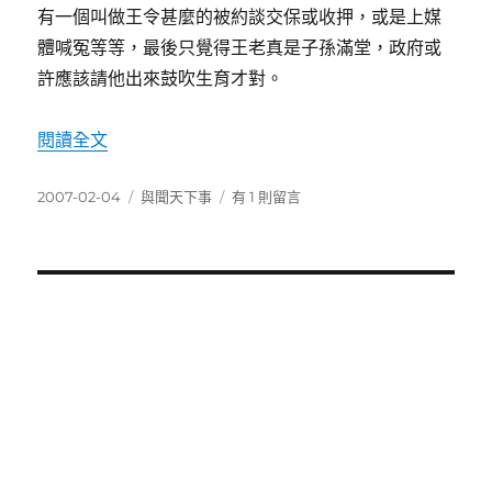
有一個叫做王令甚麼的被約談交保或收押，或是上媒
體喊冤等等，最後只覺得王老真是子孫滿堂，政府或
許應該請他出來鼓吹生育才對。
〈從退掉有線電視談到力霸掏空案〉
閱讀全文
發
分
在
2007-02-04
與聞天下事
有 1 則留言
佈
類
〈從
日
退
期:
掉
有
線
電
視
談
到
力
霸
掏