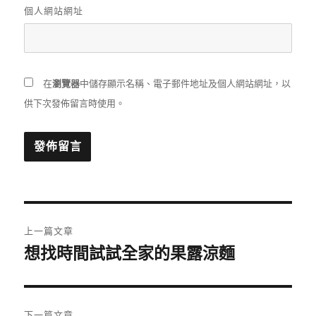
個人網站網址
在
瀏覽器
中儲存顯示名稱、電子郵件地址及個人網站網址，以
供下次發佈留言時使用。
文
上一篇文章
章
想找時間試試全家的果露涼麵
上
一
導
篇
覽
文
下一篇文章