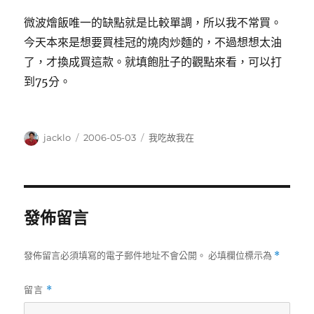
微波燴飯唯一的缺點就是比較單調，所以我不常買。
今天本來是想要買桂冠的燒肉炒麵的，不過想想太油
了，才換成買這款。就填飽肚子的觀點來看，可以打
到75分。
作
發
分
jacklo
2006-05-03
我吃故我在
者
佈
類
日
期:
發佈留言
發佈留言必須填寫的電子郵件地址不會公開。
必填欄位標示為
*
留言
*