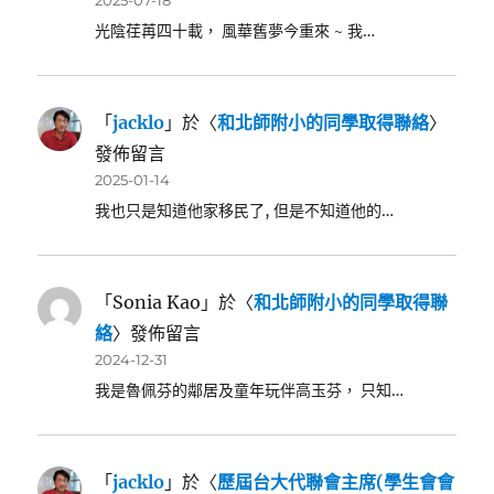
光陰荏苒四十載， 風華舊夢今重來 ~ 我…
「
jacklo
」於〈
和北師附小的同學取得聯絡
〉
發佈留言
2025-01-14
我也只是知道他家移民了, 但是不知道他的…
「
Sonia Kao
」於〈
和北師附小的同學取得聯
絡
〉發佈留言
2024-12-31
我是魯佩芬的鄰居及童年玩伴高玉芬， 只知…
「
jacklo
」於〈
歷屆台大代聯會主席(學生會會