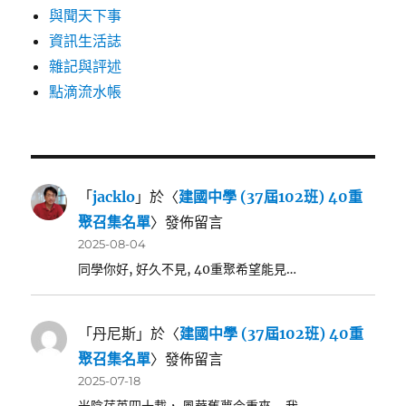
與聞天下事
資訊生活誌
雜記與評述
點滴流水帳
「
jacklo
」於〈
建國中學 (37屆102班) 40重
聚召集名單
〉發佈留言
2025-08-04
同學你好, 好久不見, 40重聚希望能見…
「
丹尼斯
」於〈
建國中學 (37屆102班) 40重
聚召集名單
〉發佈留言
2025-07-18
光陰荏苒四十載， 風華舊夢今重來 ~ 我…