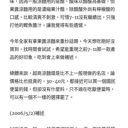
味，因為一般涼麵用的是醋，酸味以醋酸為基礎，但
果露涼麵用的是濃縮果汁醋，除醋酸外尚有檸檬酸的
口感，比較清爽不刺激，可惜7-11沒有繼續出，只強
打他的鰹魚醬汁，讓我覺得有些遺憾。
今年全家有拿果露涼麵來重炒話題，今天想吃剛好沒
買到，找時間會試試，希望能重現之前7-11那一款產
品的好印象，吃到會上來做補述。
總體來說，超商涼麵還是比不上一般現做的名店，論
價格比也挺貴的，30~40元，都接近可以買一個國民
便當的錢，但卻沒有什麼料，只不過在吃厭便當時，
可以有一個不一樣的選擇罷了。
(2006/5/2)補述