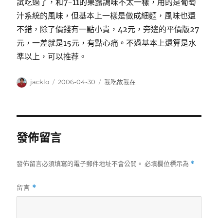
試吃過了，和7-11的果露調味不太一樣，用的是葡萄
汁系統的風味，但基本上一樣是做成細麵，風味也還
不錯，除了價錢有一點小貴，42元，旁邊的平價版27
元，一差就是15元，有點心痛。不過基本上還算是水
準以上，可以推荐。
作
發
分
jacklo
2006-04-30
我吃故我在
者
佈
類
日
期:
發佈留言
發佈留言必須填寫的電子郵件地址不會公開。
必填欄位標示為
*
留言
*