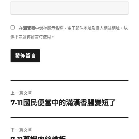
在
瀏覽器
中儲存顯示名稱、電子郵件地址及個人網站網址，以
供下次發佈留言時使用。
文
上一篇文章
章
7-11國民便當中的滿漢香腸變短了
上
一
導
篇
覽
文
下一篇文章
章: