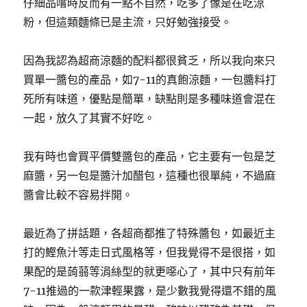
仔細品嚐時反而有一點不自然，吃多了像是在吃涼
粉，但這類麵條已是主流，只好勉強接受。
因為我認為超商涼麵的配料都很貧乏，所以我向來只
買單一醬包的產品，如7-11的真飽涼麵，一包醬料打
死所有味道，優點是簡單，缺點則是多種味道會混在
一起，放久了其實不好吃。
我有時也會買平價雙醬包的產品，它主要有一包是芝
麻醬，另一包是醬汁加醋包，這種也很單純，不過麻
醬會比較不容易拌開。
最近為了拼話題，各超商都推了特殊醬包，如最近主
打的鰹魚汁等走日式風格等，但我覺得不是很搭，如
果配的是蒟蒻等涓絲型的就更噁心了，其中只有前年
7-11推過的一款津輕果露，是少數我覺得還不錯的風