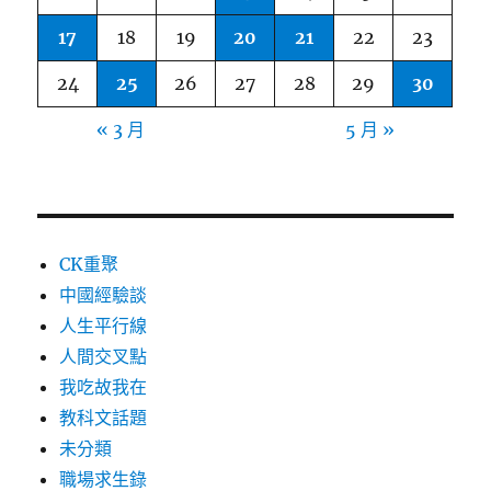
17
18
19
20
21
22
23
24
25
26
27
28
29
30
« 3 月
5 月 »
CK重聚
中國經驗談
人生平行線
人間交叉點
我吃故我在
教科文話題
未分類
職場求生錄