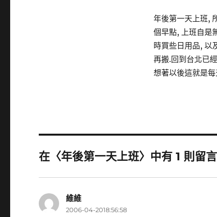
年後第一天上班, 
個早點, 上班自是
時買些日用品, 以
再搬.回到台北已經
想著以後這就是每天
在〈年後第一天上班〉中有 1 則留
維維
表
2006-04-2018:56:58
示: