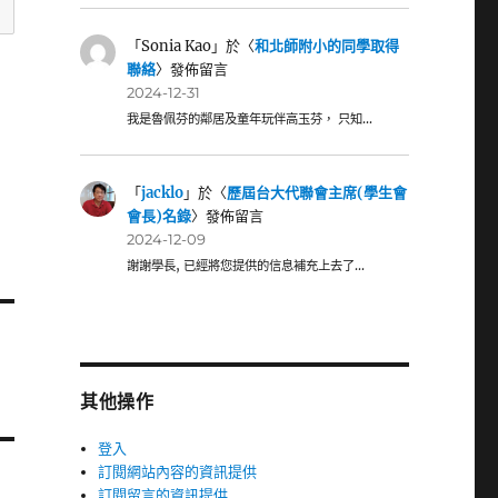
「
Sonia Kao
」於〈
和北師附小的同學取得
聯絡
〉發佈留言
2024-12-31
我是魯佩芬的鄰居及童年玩伴高玉芬， 只知…
「
jacklo
」於〈
歷屆台大代聯會主席(學生會
會長)名錄
〉發佈留言
2024-12-09
謝謝學長, 已經將您提供的信息補充上去了…
其他操作
登入
訂閱網站內容的資訊提供
訂閱留言的資訊提供