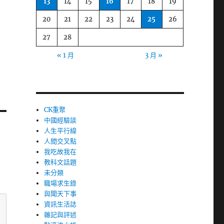
13
14
15
16
17
18
19
20
21
22
23
24
25
26
27
28
« 1 月
3 月 »
CK重聚
中國經驗談
人生平行線
人間交叉點
我吃故我在
教科文話題
未分類
職場求生錄
與聞天下事
資訊生活誌
雜記與評述