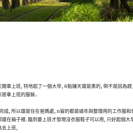
天開車上班, 特地起了一個大早, 6點鐘天還是黑的, 倒不是因為趕
新居拿上班的服裝..
完成, 所以還是住在爸媽處, n留的都是過年與整理用的工作服和
都還在箱子裡. 臨到要上班才發現沒衣服鞋子可以用, 只好起個大
高去上班,