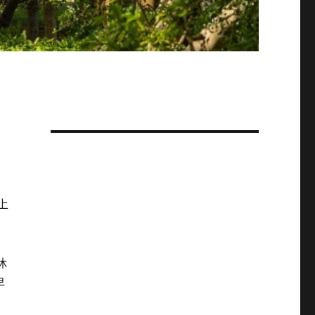
上
休
早