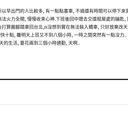
所以早出門的人比較多, 有一點點塞車, 不過還有時間可以停下來
無法火力全開, 慢慢收束心神.下班後回中壢去交還租屋處的鑰匙, 
及打算搬腳踏車回台北,n沒想到實在無法裝入轎車, 只好放棄改天
快十點, 離明天上班又不到八個小時, 一時之間突然有一點沒力..
的生活, 要花兩到三個小時通勤, 天啊..
言