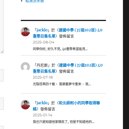
點滴流水帳
「
jacklo
」於〈
建國中學 (37屆102班) 40
重聚召集名單
〉發佈留言
2025-08-04
同學你好, 好久不見, 40重聚希望能見…
「
丹尼斯
」於〈
建國中學 (37屆102班) 40
重聚召集名單
〉發佈留言
2025-07-18
光陰荏苒四十載， 風華舊夢今重來 ~ 我…
「
jacklo
」於〈
和北師附小的同學取得聯
絡
〉發佈留言
2025-01-14
我也只是知道他家移民了, 但是不知道他的…