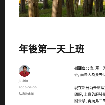
年後第一天上班
搬回台北後, 第一
班, 而是因為要去
作
jacklo
者
發
2006-02-06
現在新居尚未整理
佈
分
點滴流水帳
閒服, 上班的服裝
日
類
回去拿, 再繞北二
期: