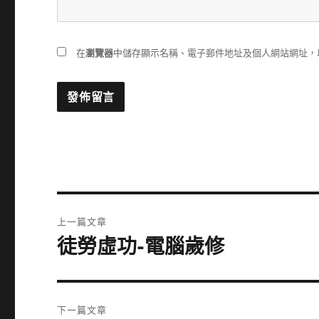
在
瀏覽器
中儲存顯示名稱、電子郵件地址及個人網站網址，
文
上一篇文章
章
徒勞虛功-電腦歲修
上
一
導
篇
覽
文
下一篇文章