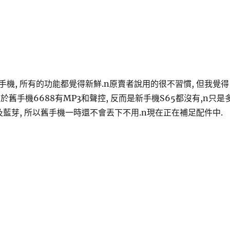
機, 所有的功能都覺得新鮮.n原賣者說用的很不習慣, 但我覺得
由於舊手機6688有MP3和聲控, 反而是新手機S65都沒有,n只是
及藍芽, 所以舊手機一時還不會丟下不用.n現在正在補足配件中.
得〉