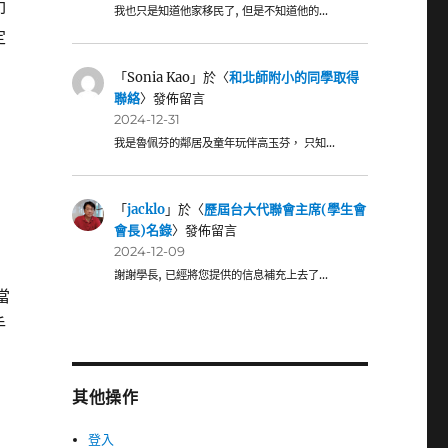
叩
我也只是知道他家移民了, 但是不知道他的…
定
不動〉
「
Sonia Kao
」於〈
和北師附小的同學取得
聯絡
〉發佈留言
2024-12-31
我是魯佩芬的鄰居及童年玩伴高玉芬， 只知…
「
jacklo
」於〈
歷屆台大代聯會主席(學生會
會長)名錄
〉發佈留言
2024-12-09
謝謝學長, 已經將您提供的信息補充上去了…
當
手
其他操作
登入