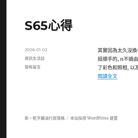
入
手〉
S65心得
發
2006-01-02
其實因為太久沒換手
佈
分
資訊生活誌
挺順手的, n不過
日
類
在
發佈留言
了彩色和照相, 以
期:
〈S65
〈S65心
閱讀全文
心
得〉
新。乾亨礦油行部落格
本站採用 WordPress 建置