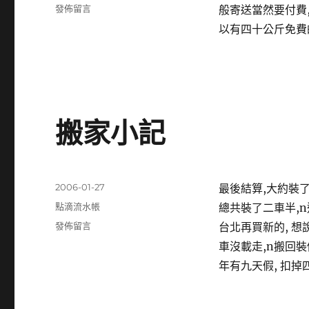
類
在
發佈留言
般寄送當然要付費,
期:
〈鐵
以有四十公斤免費
路
貨
運
新
據
點-
搬家小記
萬
華
車
站〉
發
2006-01-27
最後結算,大約裝了
佈
分
點滴流水帳
總共裝了二車半,n
日
類
在
發佈留言
台北再買新的, 想
期:
〈搬
車沒載走,n搬回裝
家
年有九天假, 扣掉
小
記〉