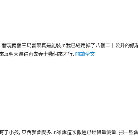
, 發現兩個三尺書架真是能裝,n我已經用掉了八個二十公升的紙箱
〈搬家整理之二〉
來.n明天還得再去弄十幾個來才行.
閱讀全文
了小孩, 東西就會變多..n雖說這次搬遷已經儘量減量, 把一些