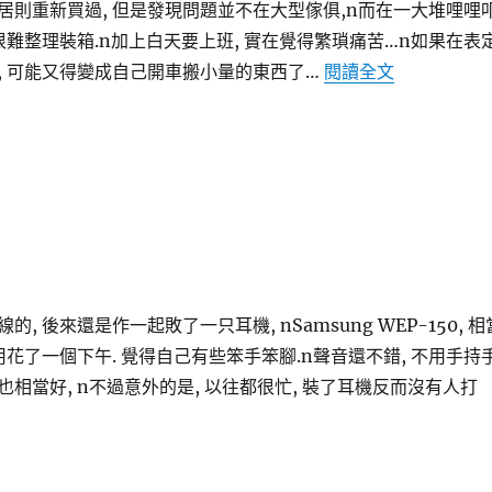
新居則重新買過, 但是發現問題並不在大型傢俱,n而在一大堆哩哩
很難整理裝箱.n加上白天要上班, 實在覺得繁瑣痛苦…n如果在表
〈越來越搬
, 可能又得變成自己開車搬小量的東西了…
閱讀全文
, 後來還是作一起敗了一只耳機, nSamsung WEP-150, 相
用花了一個下午. 覺得自己有些笨手笨腳.n聲音還不錯, 不用手持
相當好, n不過意外的是, 以往都很忙, 裝了耳機反而沒有人打
芽耳機入手〉