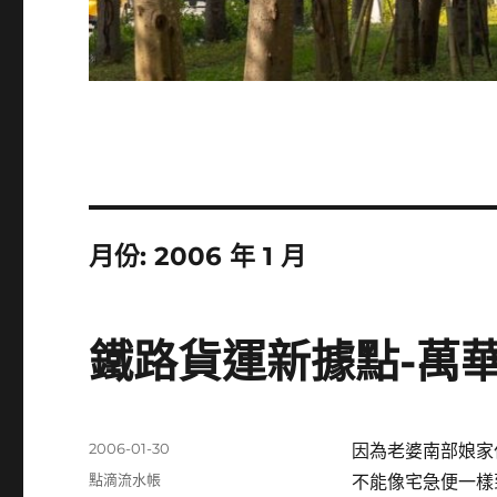
月份:
2006 年 1 月
鐵路貨運新據點-萬
發
2006-01-30
因為老婆南部娘家
佈
分
點滴流水帳
不能像宅急便一樣到
日