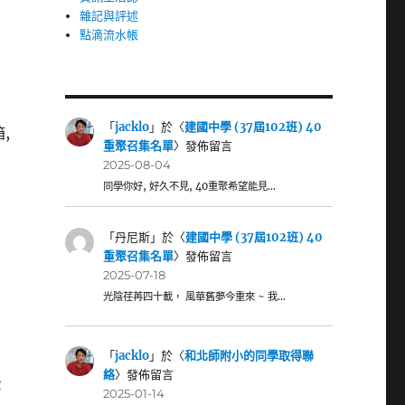
雜記與評述
點滴流水帳
「
jacklo
」於〈
建國中學 (37屆102班) 40
,
重聚召集名單
〉發佈留言
2025-08-04
同學你好, 好久不見, 40重聚希望能見…
「
丹尼斯
」於〈
建國中學 (37屆102班) 40
重聚召集名單
〉發佈留言
2025-07-18
光陰荏苒四十載， 風華舊夢今重來 ~ 我…
「
jacklo
」於〈
和北師附小的同學取得聯
絡
〉發佈留言
舊
2025-01-14