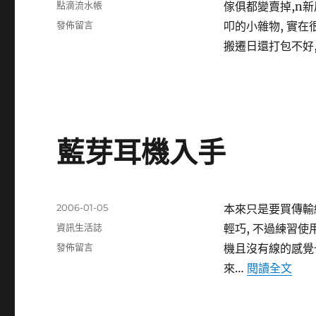
分
點滴流水帳
傢俱都變賣掉,n
日
類
在
發佈留言
叩的小雜物, 實在
期:
〈越
搬遷日還打包不好
來
越
搬
不
動〉
藍芽耳機入手
發
2006-01-05
本來只是要買傳輸線的
佈
分
資訊生活誌
輕巧, 不過練習使
日
類
在
發佈留言
機且沒有線的感覺也
期:
〈藍
〈藍
來…
閱讀全文
芽
耳
機