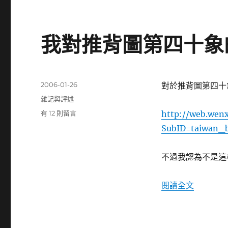
我對推背圖第四十象
發
2006-01-26
對於推背圖第四十象
佈
分
雜記與評述
日
類
在
有 12 則留言
http://web.wen
期:
〈我
SubID=taiwan_
對
推
背
不過我認為不是這樣
圖
第
〈我對推
閱讀全文
四
十
象
的