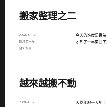
解
讀〉
中
搬家整理之二
發
2006-01-23
今天的進度是書架
佈
分
點滴流水帳
才卸了一半東西下
日
類
在
發佈留言
期:
〈搬
家
整
理
之
二〉
越來越搬不動
發
2006-01-21
因為年紀一大加上有
佈