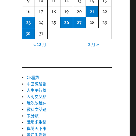
9
10
11
12
13
14
15
16
17
18
19
20
21
22
23
24
25
26
27
28
29
30
31
« 12 月
2 月 »
CK重聚
中國經驗談
人生平行線
人間交叉點
我吃故我在
教科文話題
未分類
職場求生錄
與聞天下事
資訊生活誌