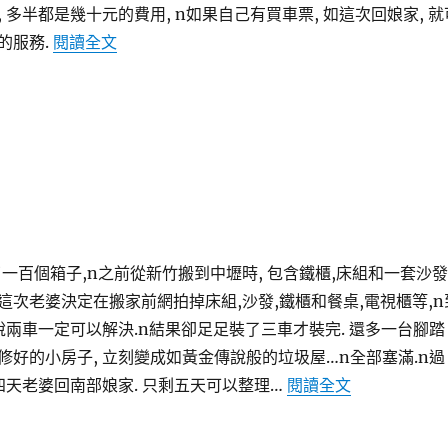
 多半都是幾十元的費用, n如果自己有買車票, 如這次回娘家, 就
〈鐵路貨運新據點-萬華車站〉
的服務.
閱讀全文
一百個箱子,n之前從新竹搬到中壢時, 包含鐵櫃,床組和一套沙發
這次老婆決定在搬家前網拍掉床組,沙發,鐵櫃和餐桌,電視櫃等,n
說兩車一定可以解決.n結果卻足足裝了三車才裝完. 還多一台腳踏
修好的小房子, 立刻變成如黃金傳說般的垃圾屋…n全部塞滿.n過
〈搬家小記〉
四天老婆回南部娘家. 只剩五天可以整理…
閱讀全文