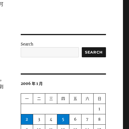
可
Search
SEARCH
,
2006 年 1 月
到
一
二
三
四
五
六
日
1
2
3
4
5
6
7
8