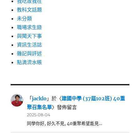
我吃故我在
教科文話題
未分類
職場求生錄
與聞天下事
資訊生活誌
雜記與評述
點滴流水帳
「
jacklo
」於〈
建國中學 (37屆102班) 40重
聚召集名單
〉發佈留言
2025-08-04
同學你好, 好久不見, 40重聚希望能見…