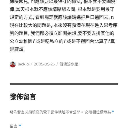
保險起見, 也應該要以最保守的做法, 根本就不要圖僥
倖,當天根本就不應該請爺爺去問, 根本就是要用最守
規定的方式, 看到規定就應該讓媽媽把戶口遷回去, n
現在比較大的問題是, 本來沒有預備在現在進入思考序
列的題目, 我們都必須立即開始想,要不要去排其他的
公立幼稚園? 或是唸私立的? 或是不搬回台北算了?真
是麻煩.
作
發
分
jacklo
2005-05-25
點滴流水帳
者
佈
類
日
期:
發佈留言
發佈留言必須填寫的電子郵件地址不會公開。
必填欄位標示為
*
留言
*