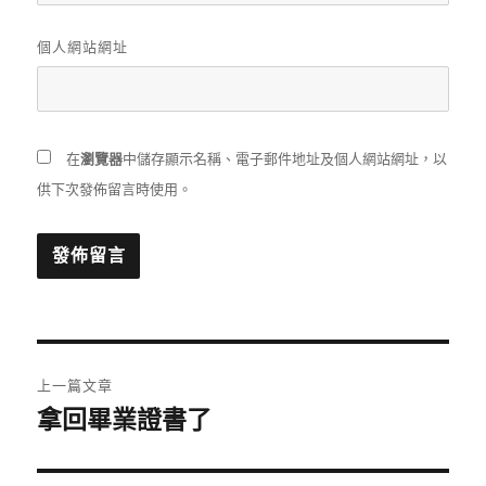
個人網站網址
在
瀏覽器
中儲存顯示名稱、電子郵件地址及個人網站網址，以
供下次發佈留言時使用。
文
上一篇文章
章
拿回畢業證書了
上
一
導
篇