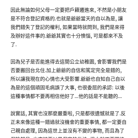
因此無論如何父母一定要把戶籍遷進來, 不然是小朋友
是不符合登記資格的.也就是爺爺當天的自以為是, 讓
我們錯失了登記的權利, 如果當時就問到, 我們是來得
及辦好這件事的.爺爺其實也十分懊惱, 可是都來不及
了.
因為兒子是否能進得去這間公立幼稚園, 會影響我們是
否要搬回台北住.加上爺爺的自信和篤定完全是錯的,
所以讓我現在的心情也大受影響.爺爺也自知自己自以
為是的這個頑固毛病誤了大事, 也很委屈的承認: 以後
這種事情都不要再相信他好了…他的話是不能聽的…
說實話, 其實也沒那麼嚴重啦, 只是都很遺憾就是了.反
正未來像這種一錯過就沒機會的重要事情, 都一定要自
己親自處理, 因為這世上並沒有不變的事物, 而且為了