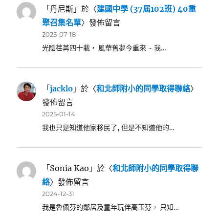
「
丹尼斯
」於〈
建國中學 (37屆102班) 40重
聚召集名單
〉發佈留言
2025-07-18
光陰荏苒四十載， 風華舊夢今重來 ~ 我…
「
jacklo
」於〈
和北師附小的同學取得聯絡
〉
發佈留言
2025-01-14
我也只是知道他家移民了, 但是不知道他的…
「
Sonia Kao
」於〈
和北師附小的同學取得聯
絡
〉發佈留言
2024-12-31
我是魯佩芬的鄰居及童年玩伴高玉芬， 只知…