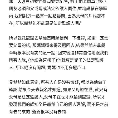
無一失,5月初我們得知要登記時, 看了網上簡章, 說小
朋友必須和父或母或法定監護人同住,並均設籍在學區
內,我們對這一點有一點點疑問, 因為父母的戶籍都不
在, 所以爺爺能不能算是法定監護人呢?
所以就託爺爺去拿簡章時順便問一下確認, 如果一定需
要父母的話, 那媽媽還來得及遷回去,結果爺爺去拿簡
章時根本沒有詢問這一點, 回來後還非常自信地跟我們
所有人說, (他認為這樣子)他就算是兒子的法定監護
人, 所以絕沒有問題, 媽媽也不用多遷戶口.
見爺爺如此篤定, 所有人自是沒有懷疑, 都以為他做了
確認.結果今天去報名才知道, 如果父母還在世, 就只有
父母是法定監護人,父母不在世才能輪到爺爺, 所以才
發現我們的認知全是爺爺自己的個人理解, 而不是之前
有去問來的. 爺爺根本沒有去問.