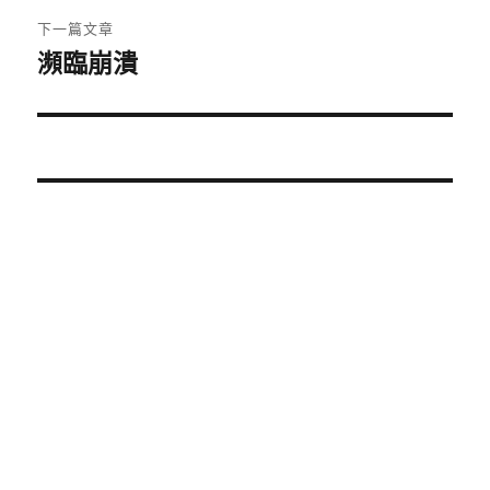
覽
文
下一篇文章
章:
瀕臨崩潰
下
一
篇
文
章: