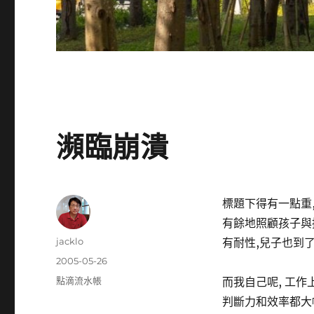
瀕臨崩潰
標題下得有一點重,
有餘地照顧孩子與接
作
jacklo
有耐性,兒子也到了
者
發
2005-05-26
佈
分
點滴流水帳
而我自己呢, 工作
日
類
判斷力和效率都大
期: