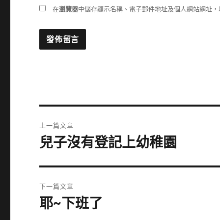
在
瀏覽器
中儲存顯示名稱、電子郵件地址及個人網站網址，
文
上一篇文章
章
兒子沒有登記上幼稚園
上
一
導
篇
覽
文
下一篇文章
章:
耶~下班了
下
一