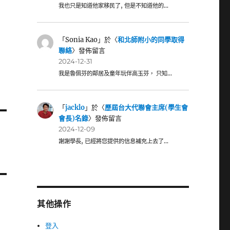
我也只是知道他家移民了, 但是不知道他的…
「
Sonia Kao
」於〈
和北師附小的同學取得
聯絡
〉發佈留言
2024-12-31
我是魯佩芬的鄰居及童年玩伴高玉芬， 只知…
「
jacklo
」於〈
歷屆台大代聯會主席(學生會
會長)名錄
〉發佈留言
2024-12-09
謝謝學長, 已經將您提供的信息補充上去了…
其他操作
登入