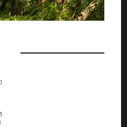
刃
的
法