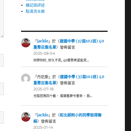
雜記與評述
點滴流水帳
「
jacklo
」於〈
建國中學 (37屆102班) 40
重聚召集名單
〉發佈留言
2025-08-04
同學你好, 好久不見, 40重聚希望能見…
「
丹尼斯
」於〈
建國中學 (37屆102班) 40
重聚召集名單
〉發佈留言
2025-07-18
光陰荏苒四十載， 風華舊夢今重來 ~ 我…
「
jacklo
」於〈
和北師附小的同學取得聯
絡
〉發佈留言
2025-01-14