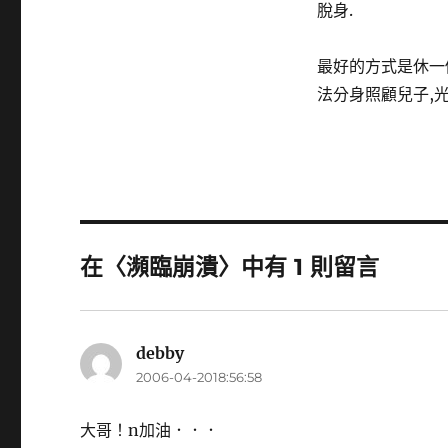
脫身.
最好的方式是休一個
法分身照顧兒子,
在〈瀕臨崩潰〉中有 1 則留言
debby
表
2006-04-2018:56:58
示:
大哥！n加油．．．