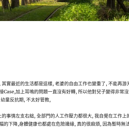
 其實最近的生活都是這樣, 老婆的自由工作也變重了, 不能再游
Case,加上耳鳴的問題一直沒有好轉, 所以他對兒子變得非常沒
幼童反抗期, 不太好管教,
上的事情左支右絀, 全部門的人工作壓力都很大, 我自覺在工作上
幅的下降,身體健康也都處在危險邊緣, 真的很麻煩, 因為暫時無