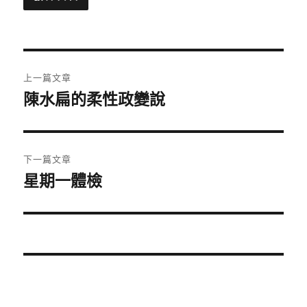
文
上一篇文章
章
陳水扁的柔性政變說
上
一
導
篇
覽
文
下一篇文章
章:
星期一體檢
下
一
篇
文
章: