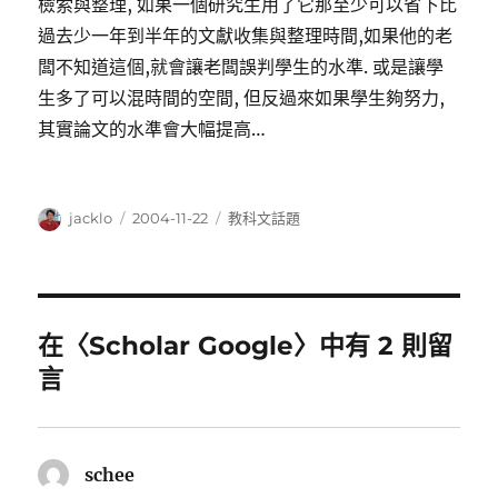
檢索與整理, 如果一個研究生用了它那至少可以省下比
過去少一年到半年的文獻收集與整理時間,如果他的老
闆不知道這個,就會讓老闆誤判學生的水準. 或是讓學
生多了可以混時間的空間, 但反過來如果學生夠努力,
其實論文的水準會大幅提高…
作
發
分
jacklo
2004-11-22
教科文話題
者
佈
類
日
期:
在〈Scholar Google〉中有 2 則留
言
schee
表