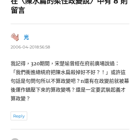
在〈陳水扁的柔性政變說〉中有 8 則
留言
光
表
示:
2006-04-2018:56:58
我記得，320期間，宋楚瑜曾經在府前廣場說過：
「我們衝進總統府把陳水扁殺掉好不好？！」或許這
句話是句問句所以不算政變吧？n還有在政變前就被幕
後運作鎮壓下來的算政變嗎？還是一定要武裝起義才
算政變？
Reply