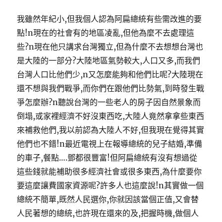
我雖然年紀小,但我個人認為阿扁總統有些需改進的要
點!n現在的社會有的地區凌亂,但他為麼不去處理這
些?n現在他只講求台灣獨立,但為什麼不去想想台灣也
是大陸的一部分?大陸地區氣勢較大,人口又多,而我們
台灣人口比他們少,n又怎麼能夠和他們比呢?大陸現在
還不想與我們戰爭,而你們在跟他們比勢氣,到時發生戰
爭怎麼辦?n聽說台灣的一些老人的房子因自然景象而
倒塌,或家裡經濟不好沒東西吃,大陸人竟然拿拿些東西
來補救他們,我以前認為大陸人不好,但我現在覺得其實
他們也不錯!n最近電視上在報導總統的兒子結婚,準備
的車子,餐點….鄧都很豐富!但阿扁總統有沒有想過從
這些錢就能補助很多經濟社會或很多東西,為什麼要你
要這麼讓費國家資源呢?許多人也這麼說!n其實做一個
總統不簡單,既然人民選你,你就因該當個正值,又會替
人民著想的總統,也許現在還來的及,把握時機,做個人