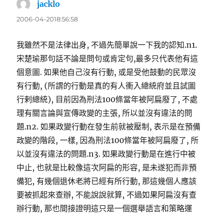
jacklo
表
示:
2006-04-2018:56:58
我雖然不是法律出身, 不過先簡單說一下我的認知.n1.
宋楚瑜那句話不論是問句或肯定句,最多只代表他有這
個意圖. 如果他自己沒有行動, 或是受他鼓動的民眾沒
有行動, (所謂的行動是真的有人衝入總統府並且試圖
行剌總統), 目前因為刑法100條當年被阿扁廢了, 不處
理有關言論與宣傳政變的主張, 所以並沒有違法的問
題.n2. 如果政變行動在發生前就被壓制, 表示是在預備
政變的階段, 一樣, 因為刑法100條當年被阿扁廢了, 所
以並沒有違法的問題.n3. 如果政變行動是在進行中被
中止, 也就是比較像這次阿扁的形容, 是未遂犯而非預
備犯, 有幾個退休老將已經有所行動, 那這幾個人應該
要被抓起來查辦, 不能說說就算, 不過如果阿扁沒有查
辦行動, 那也間接證明這只是一個選舉語言和策略運