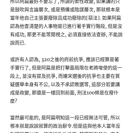
所以阿扁最好不要忘了, 所謂的柔性政變, 如果講的只
是鼓吹與言論層次, 或是預備或陰謀層次, 那就根本是
當年他自己主張要廢除且成功廢除的[惡法]. 如果阿扁
認為他查清楚的人事物是已進行著手實行階段, 但是沒
有成功, 那更不能等閒視之, 必須直接依法查辦, 不能說
說而已.
或許有人認為, 320之後的府前抗爭, 應該已經算是著
手實行了, 但是阿扁是把打擊面局限在老將唆使的這一
段上, 並沒有提及抗爭, 而連宋選後的抗爭也主要在質
疑選舉本身有不公, 以及不承認敗選等, 這部分若要講
成是政變, 那還是一樣回到前面, 刑法100條是在廢什
麼?
當然最可能的, 是阿扁明知這一段已經無法可管, 所以
根本就是說說就算的政治辭令.但是這與他本人當年反