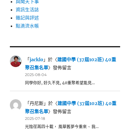
與聞天下事
資訊生活誌
雜記與評述
點滴流水帳
「
jacklo
」於〈
建國中學 (37屆102班) 40重
聚召集名單
〉發佈留言
2025-08-04
同學你好, 好久不見, 40重聚希望能見…
「
丹尼斯
」於〈
建國中學 (37屆102班) 40重
聚召集名單
〉發佈留言
2025-07-18
光陰荏苒四十載， 風華舊夢今重來 ~ 我…