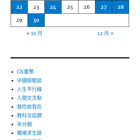
22
23
24
25
26
27
28
29
30
« 10 月
12 月 »
CK重聚
中國經驗談
人生平行線
人間交叉點
我吃故我在
教科文話題
未分類
職場求生錄