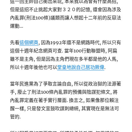
這一回主帥自己衝出來玩, 本來我以為會有什麼高招,
但是這招不止挑起大家對３２０的記憶, 還會因為涉及
內亂罪(刑法100條)議題而讓人想起十二年前的反惡法
運動…
先看
這個網頁
, 因為1992年還不是網路時代, 所以只有
這個十週年紀念網頁可查. 當年100行動聯盟時, 阿扁
雖不是主角, 但是因為主角們現在多半都是他的人馬,
所以十週年後他也可以
堂皇地說自己居功厥偉
.
當年民進黨為了爭取言論自由, 所以從政治獄的法源著
手, 廢止了刑法100條內亂罪的預備與陰謀犯條文, 將
內亂罪定義在著手實行層面. 換言之, 如果像那位賴注
醒一樣, 只是發文宣鼓吹謀刺總統, 其實現在是無法可
管的.