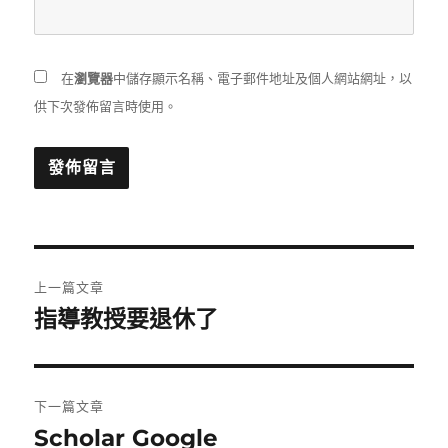
在
瀏覽器
中儲存顯示名稱、電子郵件地址及個人網站網址，以
供下次發佈留言時使用。
文
上一篇文章
章
指導教授要退休了
上
一
導
篇
覽
文
下一篇文章
章:
Scholar Google
下