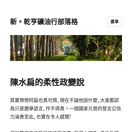
新。乾亨礦油行部落格
選單
陳水扁的柔性政變說
其實想想阿扁也真可憐, 現在不論他說什麼, 大家都認
為只是選舉語言, 作不得真。一個國家元首的發言公信
力淪喪至此, 也實在令人感慨!