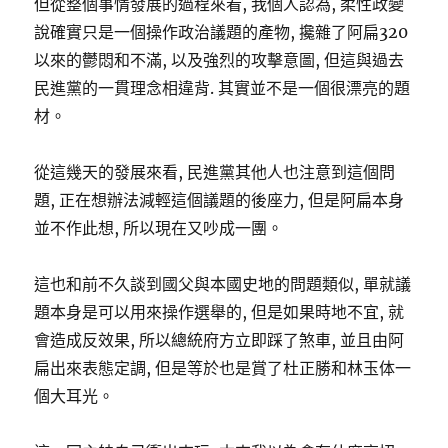
但從整個事情發展的過程來看, 我個人認為, 柔性政變
說確實只是一個操作政治議題的產物, 攙雜了阿扁320
以來的鬱悶和不滿, 以及強烈的攻擊意圖, 但這與過去
民進黨的一貫理念相違背. 其實並不是一個很漂亮的題
材。
從這幾天的發展來看, 民進黨其他人也注意到這個問
題, 正在想辦法減輕這個議題的後座力, 但是阿扁本身
並不作此想, 所以現在又吵成一團。
這也和前不久談到國父與本國史地的問題類似, 單就議
題本身是可以用來操作選舉的, 但是如果時地不宜, 就
會造成反效果, 所以總統府方立即踩了煞車, 並且由阿
扁出來表態定調, 但是等於也是賞了杜正勝和林玉体一
個大耳光。