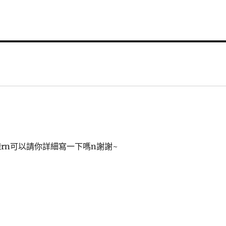
rn可以請你詳細寫一下嗎n謝謝~