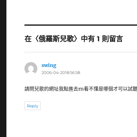
在〈俄羅斯兒歌〉中有 1 則留言
swing
表
2006-04-2018:56:58
示:
請問兒歌的網址我點進去rn看不懂是哪個才可以試聽
Reply