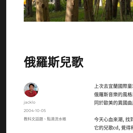
俄羅斯兒歌
上次去宜蘭國際童
俄羅斯音樂的風格非
作
jacklo
同於歐美的異國曲風
者
發
2004-10-05
佈
分
教科文話題
、
點滴流水帳
今天心血來潮, 找
日
類
它的兒歌cd, 覺
期: