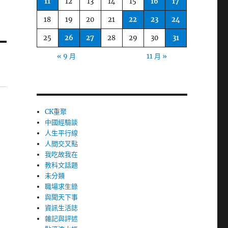
11
12
13
14
15
16
17
18
19
20
21
22
23
24
25
26
27
28
29
30
31
« 9 月
11 月 »
CK重聚
中國經驗談
人生平行線
人間交叉點
我吃故我在
教科文話題
未分類
職場求生錄
與聞天下事
資訊生活誌
雜記與評述