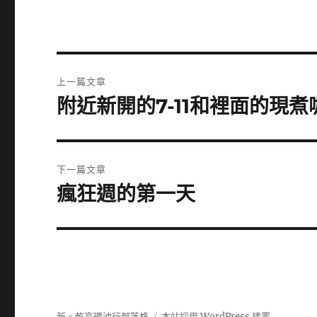
文
上一篇文章
章
附近新開的7-11和裡面的現煮
上
一
導
篇
覽
文
下一篇文章
章:
瘋狂週的第一天
下
一
篇
文
章:
新。乾亨礦油行部落格
本站採用 WordPress 建置