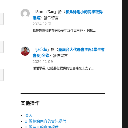
「
Sonia Kao
」於〈
和北師附小的同學取得
聯絡
〉發佈留言
2024-12-31
我是魯佩芬的鄰居及童年玩伴高玉芬， 只知…
「
jacklo
」於〈
歷屆台大代聯會主席(學生會
會長)名錄
〉發佈留言
2024-12-09
謝謝學長, 已經將您提供的信息補充上去了…
其他操作
登入
訂閱網站內容的資訊提供
訂閱留言的資訊提供