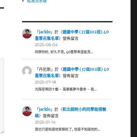
點滴流水帳
「
jacklo
」於〈
建國中學 (37屆102班) 40
重聚召集名單
〉發佈留言
2025-08-04
同學你好, 好久不見, 40重聚希望能見…
「
丹尼斯
」於〈
建國中學 (37屆102班) 40
重聚召集名單
〉發佈留言
2025-07-18
光陰荏苒四十載， 風華舊夢今重來 ~ 我…
「
jacklo
」於〈
和北師附小的同學取得聯
絡
〉發佈留言
2025-01-14
我也只是知道他家移民了, 但是不知道他的…