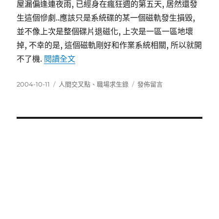
屋漏偏逢連夜雨, 已經身在瘋狂週的第五天, 居然還發
生這個慘劇..應該只是系統碟的某一個磁軌發生損毀,
並不像上次是整個碟片退磁化, 上次是一區一區地壞
掉, 不幸的是, 這個磁軌剛好和作業系統相關, 所以就開
〈電腦系統硬碟掛掉了〉
不了機.
閱讀全文
發
分
在
2004-10-11
人間交叉點
、
職場求生錄
發佈留言
佈
類
〈電
日
腦
期:
系
統
硬
碟
掛
掉
了〉