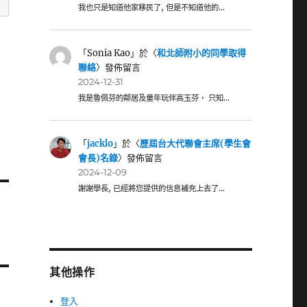
我也只是知道他家移民了, 但是不知道他的…
「
Sonia Kao
」於〈
和北師附小的同學取得
聯絡
〉發佈留言
2024-12-31
我是魯佩芬的鄰居及童年玩伴高玉芬， 只知…
「
jacklo
」於〈
歷屆台大代聯會主席(學生會
會長)名錄
〉發佈留言
2024-12-09
謝謝學長, 已經將您提供的信息補充上去了…
其他操作
登入