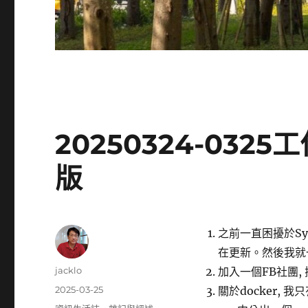
20250324-032
版
之前一直困擾於Syno
在更新。然後我就
作
jacklo
加入一個FB社團,
者
發
2025-03-25
關於docker,
佈