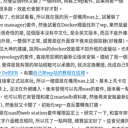
, 然後這個vm又裝了一個dsm, 再裝上wp套件, 如果再套一個
覺得會很多餘，效能也會變不好才對。
了, 也就試看看, 所以我在我的另一部備用nas上, 試著裝了
ainer manager)套件, 然後試著在Docker裡面找到了wp, 果然是最
但是很奇怪的是, 這個版本沒有中文化, 是全英文版本, 而且不能外連
外掛, 一整個不正常, 感覺是從外面穿不進來這個容器(好幾層)
大神的建議, 說用nas的docker效能還不如外租的虛擬站。也
ynology的套件, 直接用官網的最新公版來安裝。還給了我一個
 覺得是我有限的架站經驗可以承擔的, 就決定換賽道, 改成自己
y Dr的FB
。有關
自己架wp站的教程在這裡
。
直接拿正式站來玩, 所以一樣還是在備用nas上試。基本上先卡在
n軟件上, 沒法在外網連入。後來發現可以先用nas的套件, 版本舊一點
也可以用它來管理和建立mariadb資料庫, 然後再來安裝最新
中文版), 然後就又卡關了。初始化wp一直反覆轉鬼打牆。
在nas的web station套件權限設定上。研究了一下, 和當年架
he文字介面概念相同, 所以花了一點時間, 總算設定好了。這會兒連