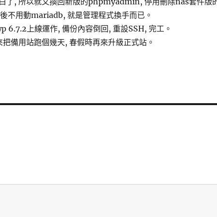
了, 所以就又換回新版的phpmyadmin, 停用刪除nas套件版
. 然後不用動mariadb, 就是管理程式換手而已。
 6.7.2上線運作, 備份內容倒回, 重設SSH, 完工。
來把備用站跑個幾天, 春假時再來升級正式站。