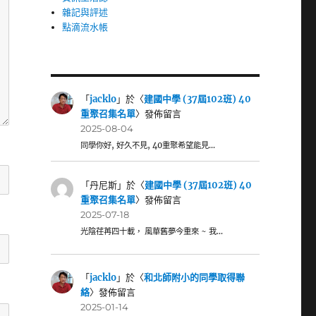
雜記與評述
點滴流水帳
「
jacklo
」於〈
建國中學 (37屆102班) 40
重聚召集名單
〉發佈留言
2025-08-04
同學你好, 好久不見, 40重聚希望能見…
「
丹尼斯
」於〈
建國中學 (37屆102班) 40
重聚召集名單
〉發佈留言
2025-07-18
光陰荏苒四十載， 風華舊夢今重來 ~ 我…
「
jacklo
」於〈
和北師附小的同學取得聯
絡
〉發佈留言
2025-01-14