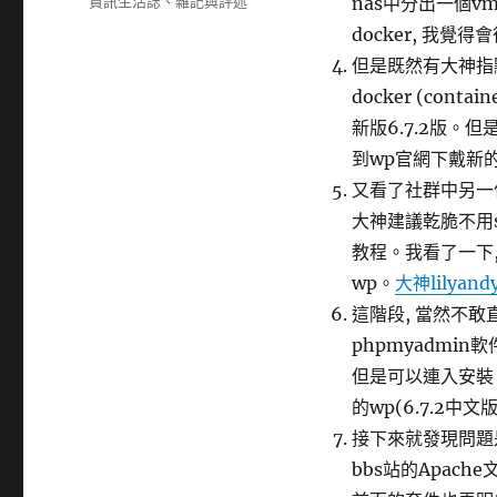
分
資訊生活誌
、
雜記與評述
nas中分出一個vm
日
類
docker, 我
期:
但是既然有大神指點
docker (cont
新版6.7.2版。
到wp官網下戴新的
又看了社群中另一位
大神建議乾脆不用s
教程。我看了一下,
wp。
大神lilyand
這階段, 當然不敢
phpmyadmi
但是可以連入安裝，
的wp(6.7.2
接下來就發現問題是
bbs站的Apac