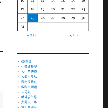
的
10
11
12
13
14
15
16
17
18
19
20
21
22
23
24
25
26
27
28
29
30
31
« 2 月
4 月 »
CK重聚
中國經驗談
人生平行線
人間交叉點
我吃故我在
教科文話題
未分類
職場求生錄
與聞天下事
資訊生活誌