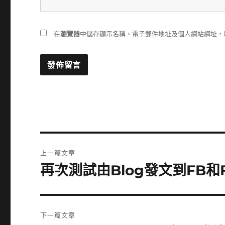
在
瀏覽器
中儲存顯示名稱、電子郵件地址及個人網站網址，
文
上一篇文章
章
再次測試由Blog發文到FB和
上
一
導
篇
覽
文
下一篇文章
章: