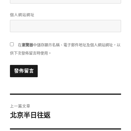
個人網站網址
在
瀏覽器
中儲存顯示名稱、電子郵件地址及個人網站網址，以
供下次發佈留言時使用。
文
上一篇文章
章
北京半日往返
上
一
導