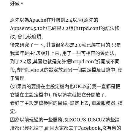
好做。
原先以為Apache在升級到2.4以后(原先的
Appserv2.5.10也已經是2.2版)httpd.conf的語法修
改, 會比較麻煩,
後來研究了一下, 其實很多都是2.0就已經在用的,只是
我當年是由1.X版升上來, 用了一些可相容的舊語法,
到了2.4版,其實也就是允許把httpd.conf拆開成不同
段,專門把vhost的設定放到另一個設定檔及目錄中, 便
于管理.
(如果真的要掛在主設定檔內也OK.以前我一直都是把
它掛在主設定檔中), 所以這次就把它分開放了.
看好了主設定檔參照的目錄, 設定上去, 重啟服務器, 搞
定.
因為以前玩過的一些服務, 如XOOPS,DISCUZ這些論
壇都已經死掉了,而且大家都去了Facebook,沒有留的