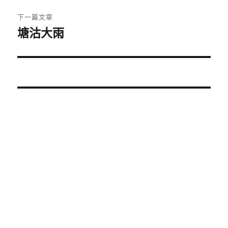
篇
覽
文
下一篇文章
章:
塘沽大雨
下
一
篇
文
章: