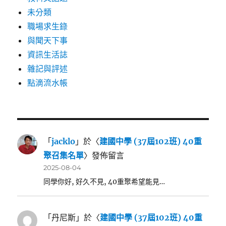
未分類
職場求生錄
與聞天下事
資訊生活誌
雜記與評述
點滴流水帳
「
jacklo
」於〈
建國中學 (37屆102班) 40重
聚召集名單
〉發佈留言
2025-08-04
同學你好, 好久不見, 40重聚希望能見…
「
丹尼斯
」於〈
建國中學 (37屆102班) 40重