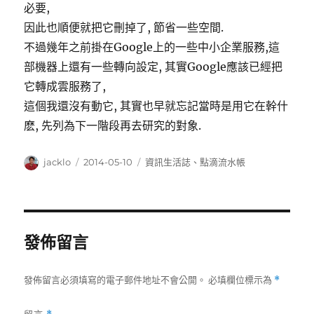
必要,
因此也順便就把它刪掉了, 節省一些空間.
不過幾年之前掛在Google上的一些中小企業服務,這
部機器上還有一些轉向設定, 其實Google應該已經把
它轉成雲服務了,
這個我還沒有動它, 其實也早就忘記當時是用它在幹什
麽, 先列為下一階段再去研究的對象.
作
發
分
jacklo
2014-05-10
資訊生活誌
、
點滴流水帳
者
佈
類
日
期:
發佈留言
發佈留言必須填寫的電子郵件地址不會公開。
必填欄位標示為
*
留言