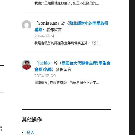
我也只是知道他家移民了, 但是不知道他的…
「
Sonia Kao
」於〈
和北師附小的同學取得
聯絡
〉發佈留言
2024-12-31
我是魯佩芬的鄰居及童年玩伴高玉芬， 只知…
「
jacklo
」於〈
歷屆台大代聯會主席(學生會
會長)名錄
〉發佈留言
2024-12-09
謝謝學長, 已經將您提供的信息補充上去了…
其他操作
索
登入