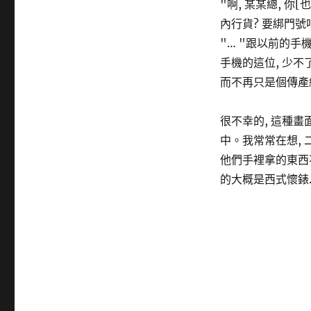
"啊, 某某總, 你
內行貨? 要綁門號吧
"… "跟以前的手
手機的這位, 少
而不再只是個傳產
很不幸的, 這種
中。我常常在想, 
他們手裡拿的東西不
的大概是西式懷錶…