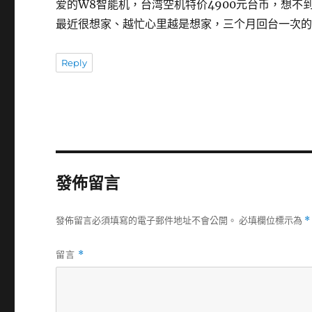
爱的W8智能机，台湾空机特价4900元台币，想不
最近很想家、越忙心里越是想家，三个月回台一次
Reply
發佈留言
發佈留言必須填寫的電子郵件地址不會公開。
必填欄位標示為
*
留言
*