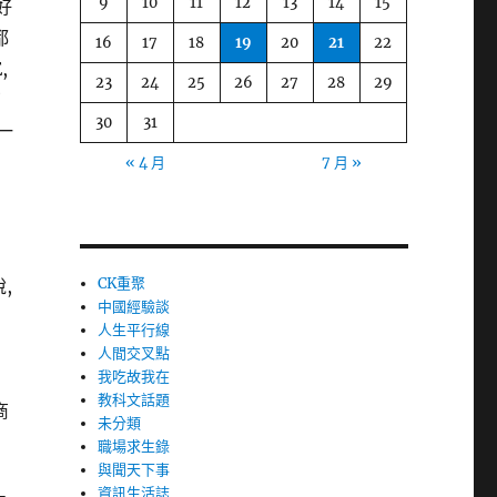
9
10
11
12
13
14
15
好
都
16
17
18
19
20
21
22
,
23
24
25
26
27
28
29
了
30
31
一
« 4 月
7 月 »
個
CK重聚
,
中國經驗談
人生平行線
人間交叉點
我吃故我在
教科文話題
商
未分類
職場求生錄
與聞天下事
資訊生活誌