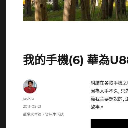
我的手機(6) 華為U880
糾結在各款手機之中
因為入手不久, 只
作
jacklo
篇我主要想說的, 
者
發
2011-05-21
故事。
佈
分
職場求生錄
、
資訊生活誌
日
類
期: