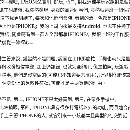
手機吧, IPHONE4實用, 好玩, 時尚, 對我這種半玩家絕對是個
在糾結時, 我突然發現, 身邊的高管同事們, 竟然就這麼一個個
, 這下我更糾結了, 每次和他們開會時, 看到的清一色都是IPHONE
手上也是IPHONE3, 我的上司向來最支持Android, 也忍不住換
句老實話, 開會時看到一群人全部都拿IPHONE4, 就跟上班的工作服
然感覺一陣噁心…
階主管來說, 錢當然不是問題, 說實在工作那麼忙, 手機也就只是
話與收發短信電郵, 加上通訊錄, 也就完全夠用, 像是拍照, 玩遊戲,
這種事, 他們是沒空做的(可能也不知道要怎麼用), 所以對他們來說
另一個身份上的象徵性符號, 可能才是主要買他的理由。
格不低, 第二, IPHONE不是太好買到, 第三, 在眾多手機中,
比較搶眼, 第四, IPHONE具有很多打電話以外的功能, 而且適合
手上拿著IPHONE的人, 就會引來一小段基本且典型的社交對話: