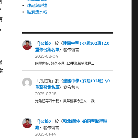
國
雜記與評述
?
點滴流水帳
有
,
「
jacklo
」於〈
建國中學 (37屆102班) 40
重聚召集名單
〉發佈留言
2025-08-04
過
同學你好, 好久不見, 40重聚希望能見…
拿
「
丹尼斯
」於〈
建國中學 (37屆102班) 40
重聚召集名單
〉發佈留言
2025-07-18
光陰荏苒四十載， 風華舊夢今重來 ~ 我…
「
jacklo
」於〈
和北師附小的同學取得聯
絡
〉發佈留言
2025-01-14