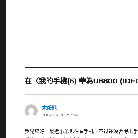
在〈我的手機(6) 華為U8800 (IDE
烘焙熊
表
2011-08-1206:53:44
示:
罗兄您好，最近小弟也在看手机，不过还没舍得出手