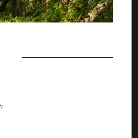
。
一
的