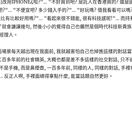
[也]改用IPHONE4啦?"… "不好買到吧? 是託人在香港買的? 還是
?"… "不便宜吧? 多少錢入手的?"… "好玩嗎? 借我看看可以嗎
機比有比較好用嗎?"… "看起來很不錯能, 很有科技感呢!"… 而持
不了就會謙讓幾句, 然後小小的覺得自己也儼然是個時代科技新貴族
經理人。
畫面場景每天越出現在我面前, 我就越害怕自己也掉進這樣的對話當
二百多年前的社會精英, 大概也都是差不多這樣的社交對話, 只不
是手機, 而是鼻煙壺, 一百多年前, 同樣的人, 同樣的對話, 手裡
 反正人啊, 手裡面總得拿點什麼, 能當話題自然更好。