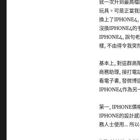
就一次升到最高檔的
玩具。可是正當我還
換上了IPHONE4
沒換IPHONE4的
IPHONE4, 說
樣, 不由得令我突
基本上, 對這群高
商務助理, 接打電
看電子書, 發微博
IPHONE4作為
第一, IPHONE價
IPHONE的設計感
務人士使用… 所以