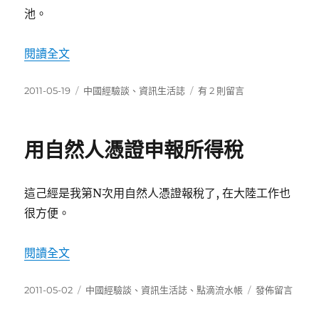
池。
〈更換一批電池〉
閱讀全文
發
分
在
2011-05-19
中國經驗談
、
資訊生活誌
有 2 則留言
佈
類
〈更
日
換
期:
一
用自然人憑證申報所得稅
批
電
池〉
這己經是我第N次用自然人憑證報稅了, 在大陸工作也
中
很方便。
〈用自然人憑證申報所得稅〉
閱讀全文
發
分
在
2011-05-02
中國經驗談
、
資訊生活誌
、
點滴流水帳
發佈留言
佈
類
〈用