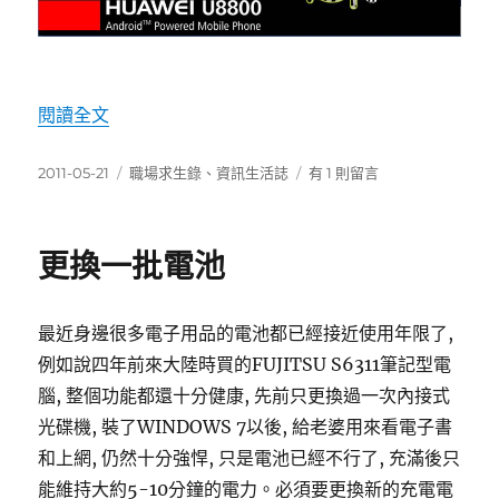
〈我的手機(6) 華為U8800 (IDEOS X5)〉
閱讀全文
發
分
在
2011-05-21
職場求生錄
、
資訊生活誌
有 1 則留言
佈
類
〈我
日
的
期:
手
更換一批電池
機
(6)
華
最近身邊很多電子用品的電池都已經接近使用年限了,
為
U8800
例如說四年前來大陸時買的FUJITSU S6311筆記型電
(IDEOS
腦, 整個功能都還十分健康, 先前只更換過一次內接式
X5)〉
光碟機, 裝了WINDOWS 7以後, 給老婆用來看電子書
中
和上網, 仍然十分強悍, 只是電池已經不行了, 充滿後只
能維持大約5-10分鐘的電力。必須要更換新的充電電