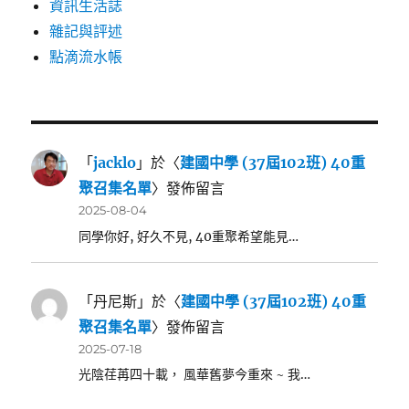
資訊生活誌
雜記與評述
點滴流水帳
「
jacklo
」於〈
建國中學 (37屆102班) 40重
聚召集名單
〉發佈留言
2025-08-04
同學你好, 好久不見, 40重聚希望能見…
「
丹尼斯
」於〈
建國中學 (37屆102班) 40重
聚召集名單
〉發佈留言
2025-07-18
光陰荏苒四十載， 風華舊夢今重來 ~ 我…