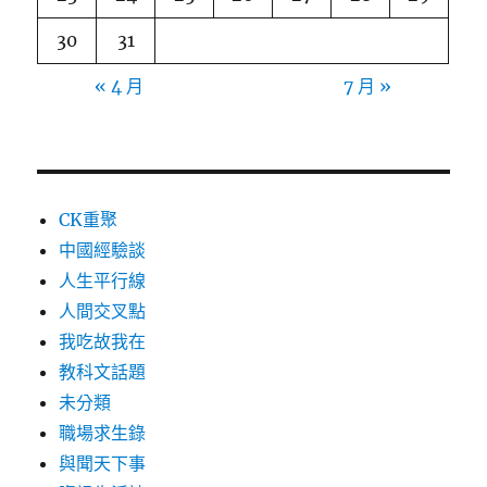
30
31
« 4 月
7 月 »
CK重聚
中國經驗談
人生平行線
人間交叉點
我吃故我在
教科文話題
未分類
職場求生錄
與聞天下事