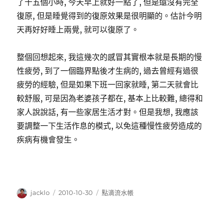
了十五個小時, 今天早上就好一點了, 但是還沒有完全
復原, 但是睡覺得到的復原效果是很明顯的。估計今明
天再好好睡上兩覺, 就可以復原了。
整個回想起來, 我這幾次的感冒其實根本就是長期的慢
性疲勞, 到了一個臨界點後才生病的, 過去曾經有過很
疲勞的經驗, 但是如果下班一回家就睡, 第二天就會比
較舒服, 可是因為老婆孩子都在, 基本上比較難, 總得和
家人說說話, 有一些家居生活才對。但是我想, 我應該
要調整一下生活作息的模式, 以免這種慢性疲勞造成的
疾病有機會發生。
作
發
分
jacklo
2010-10-30
點滴流水帳
者
佈
類
日