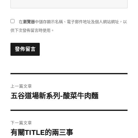
在
瀏覽器
中儲存顯示名稱、電子郵件地址及個人網站網址，以
供下次發佈留言時使用。
文
上一篇文章
章
五谷道場新系列-酸菜牛肉麵
上
一
導
篇
覽
文
下一篇文章
章:
有關TITLE的兩三事
下