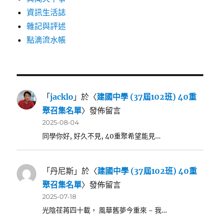
資訊生活誌
雜記與評述
點滴流水帳
「
jacklo
」於〈
建國中學 (37屆102班) 40重
聚召集名單
〉發佈留言
2025-08-04
同學你好, 好久不見, 40重聚希望能見…
「
丹尼斯
」於〈
建國中學 (37屆102班) 40重
聚召集名單
〉發佈留言
2025-07-18
光陰荏苒四十載， 風華舊夢今重來 ~ 我…