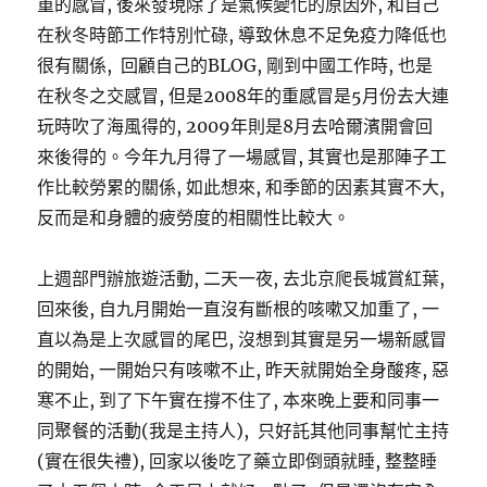
重的感冒, 後來發現除了是氣候變化的原因外, 和自己
在秋冬時節工作特別忙碌, 導致休息不足免疫力降低也
很有關係, 回顧自己的BLOG, 剛到中國工作時, 也是
在秋冬之交感冒, 但是2008年的重感冒是5月份去大連
玩時吹了海風得的, 2009年則是8月去哈爾濱開會回
來後得的。今年九月得了一場感冒, 其實也是那陣子工
作比較勞累的關係, 如此想來, 和季節的因素其實不大,
反而是和身體的疲勞度的相關性比較大。
上週部門辦旅遊活動, 二天一夜, 去北京爬長城賞紅葉,
回來後, 自九月開始一直沒有斷根的咳嗽又加重了, 一
直以為是上次感冒的尾巴, 沒想到其實是另一場新感冒
的開始, 一開始只有咳嗽不止, 昨天就開始全身酸疼, 惡
寒不止, 到了下午實在撐不住了, 本來晚上要和同事一
同聚餐的活動(我是主持人), 只好託其他同事幫忙主持
(實在很失禮), 回家以後吃了藥立即倒頭就睡, 整整睡