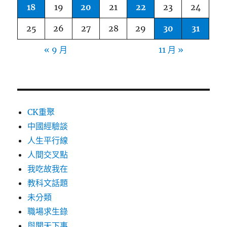
18
19
20
21
22
23
24
25
26
27
28
29
30
31
« 9 月
11 月 »
CK重聚
中國經驗談
人生平行線
人間交叉點
我吃故我在
教科文話題
未分類
職場求生錄
與聞天下事