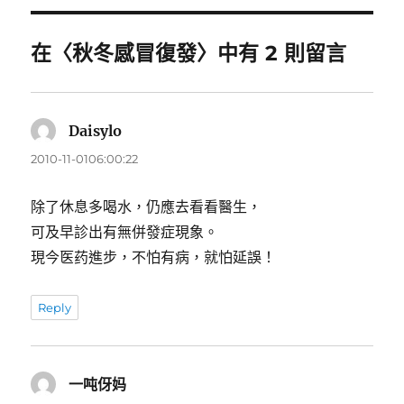
期:
在〈秋冬感冒復發〉中有 2 則留言
Daisylo
表
示:
2010-11-0106:00:22
除了休息多喝水，仍應去看看醫生，
可及早診出有無併發症現象。
現今医药進步，不怕有病，就怕延誤！
Reply
一吨伢妈
表