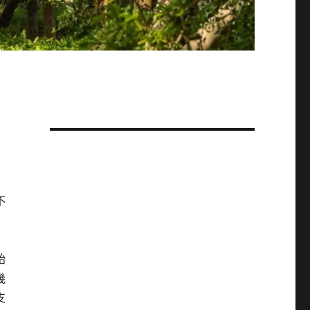
不
始
幾
支