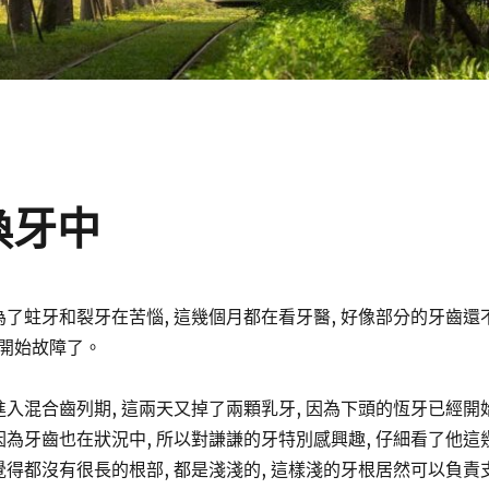
換牙中
為了蛀牙和裂牙在苦惱, 這幾個月都在看牙醫, 好像部分的牙齒還
開始故障了。
進入混合齒列期, 這兩天又掉了兩顆乳牙, 因為下頭的恆牙已經開
因為牙齒也在狀況中, 所以對謙謙的牙特別感興趣, 仔細看了他這
覺得都沒有很長的根部, 都是淺淺的, 這樣淺的牙根居然可以負責