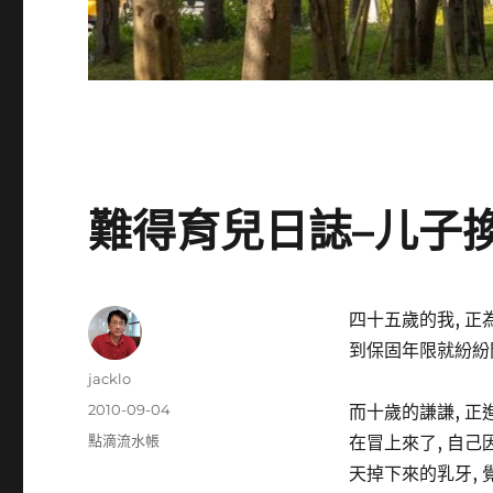
難得育兒日誌–儿子
四十五歲的我, 正
到保固年限就紛紛
作
jacklo
者
發
2010-09-04
而十歲的謙謙, 正
佈
分
點滴流水帳
在冒上來了, 自己
日
類
天掉下來的乳牙, 
期: