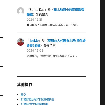
「
Sonia Kao
」於〈
和北師附小的同學取得
聯絡
〉發佈留言
2024-12-31
我是魯佩芬的鄰居及童年玩伴高玉芬， 只知…
「
jacklo
」於〈
歷屆台大代聯會主席(學生會
會長)名錄
〉發佈留言
2024-12-09
謝謝學長, 已經將您提供的信息補充上去了…
其他操作
登入
訂閱網站內容的資訊提供
訂閱留言的資訊提供