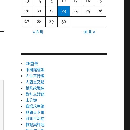
13
14
15
16
17
18
19
20
21
22
23
24
25
26
27
28
29
30
« 8 月
10 月 »
CK重聚
中國經驗談
人生平行線
人間交叉點
我吃故我在
教科文話題
未分類
職場求生錄
與聞天下事
資訊生活誌
雜記與評述