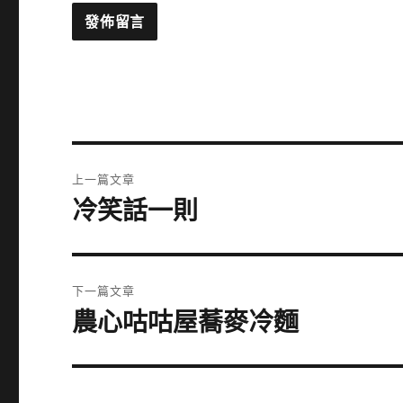
文
上一篇文章
章
冷笑話一則
上
一
導
篇
覽
文
下一篇文章
章:
農心咕咕屋蕎麥冷麵
下
一
篇
文