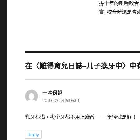
撐十年的咀嚼咬合,
實, 咬合時還是會疼
在〈難得育兒日誌–儿子換牙中〉中有
一吨伢妈
表
2010-09-1915:05:01
示:
乳牙根浅，拔个牙都不用上麻醉——年轻就是好！
Reply