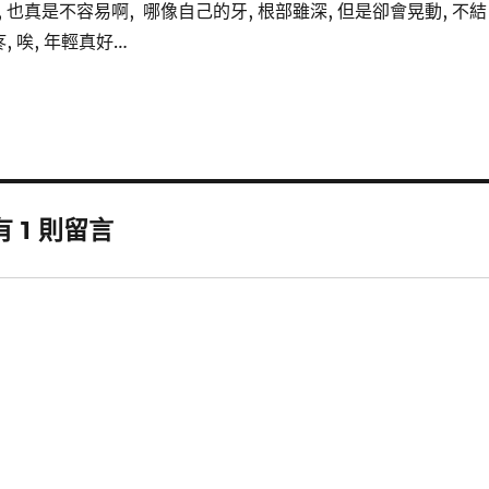
 也真是不容易啊, 哪像自己的牙, 根部雖深, 但是卻會晃動, 不結
, 唉, 年輕真好…
 1 則留言