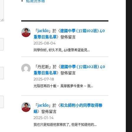
點滴流水帳
「
jacklo
」於〈
建國中學 (37屆102班) 40
重聚召集名單
〉發佈留言
2025-08-04
同學你好, 好久不見, 40重聚希望能見…
「
丹尼斯
」於〈
建國中學 (37屆102班) 40
重聚召集名單
〉發佈留言
2025-07-18
光陰荏苒四十載， 風華舊夢今重來 ~ 我…
「
jacklo
」於〈
和北師附小的同學取得聯
絡
〉發佈留言
2025-01-14
我也只是知道他家移民了, 但是不知道他的…