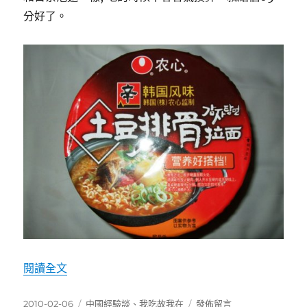
分好了。
〈農心土豆排骨拉面〉
閱讀全文
發
分
在
2010-02-06
中國經驗談
、
我吃故我在
發佈留言