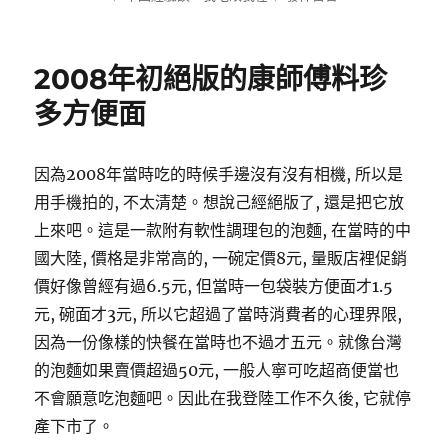
佈
類
〈農
日
心
期:
土
2008年初絕版的康師傅料珍
豆
排
多方便面
骨
拉
面〉
因為2008年當時吃的時候手邊沒有沒有相機, 所以是
用手機拍的, 不太清楚。想說己經絕版了, 還是把它放
上來吧。這是一款附有軟性調理包的泡麵, 在當時的中
國大陸, 價格是非常高的, 一碗定價8元, 量販店裡促銷
價好像曾經有過6.5元, 但當時一包袋裝方便面才1.5
元, 碗面才3元, 所以它超過了當時消費者的心理界限,
因為一份像樣的快餐在當時也不過才五元。就像台灣
的泡麵如果賣價超過50元, 一般人寧可吃超商便當也
不會願意吃泡麵吧。因此在我登陸工作不久後, 它就停
產下市了。