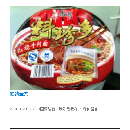
〈2008年初絕版的康師傅料珍多方便面〉
閱讀全文
發
分
在
2010-02-06
中國經驗談
、
我吃故我在
發佈留言
佈
類
〈2008
日
年
期:
初