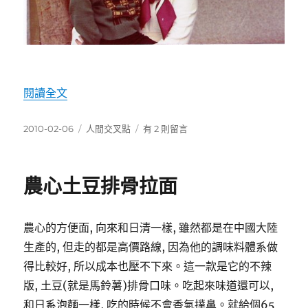
〈與大明星合照〉
閱讀全文
發
分
在
2010-02-06
人間交叉點
有 2 則留言
佈
類
〈與
日
大
期:
明
農心土豆排骨拉面
星
合
照〉
農心的方便面, 向來和日清一樣, 雖然都是在中國大陸
中
生產的, 但走的都是高價路線, 因為他的調味料體系做
得比較好, 所以成本也壓不下來。這一款是它的不辣
版, 土豆(就是馬鈴薯)排骨口味。吃起來味道還可以,
和日系泡麵一樣, 吃的時候不會香氣撲鼻。就給個65