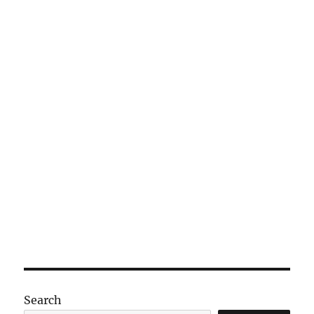
絕
版
的
康
師
傅
料
珍
多
方
便
面〉
Search