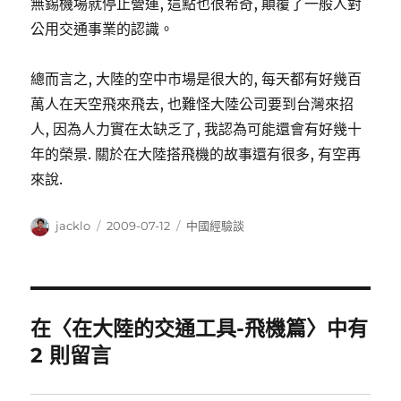
無錫機場就停止營運, 這點也很希奇, 顛覆了一般人對
公用交通事業的認識。
總而言之, 大陸的空中市場是很大的, 每天都有好幾百
萬人在天空飛來飛去, 也難怪大陸公司要到台灣來招
人, 因為人力實在太缺乏了, 我認為可能還會有好幾十
年的榮景. 關於在大陸搭飛機的故事還有很多, 有空再
來說.
作
發
分
jacklo
2009-07-12
中國經驗談
者
佈
類
日
期:
在〈在大陸的交通工具-飛機篇〉中有
2 則留言