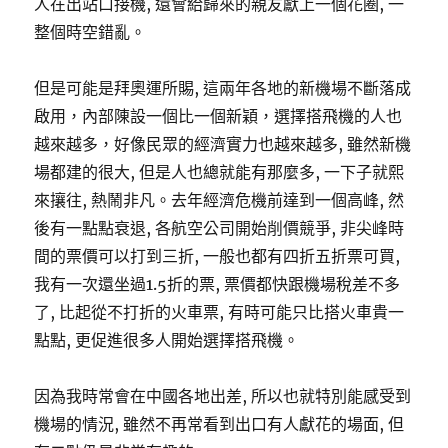
人在出站口接機, 還會給歸來的親友獻上一個花圈, 一
整個時空錯亂。
但是可能是拜奧運所賜, 這兩年各地的新機場不斷落成
啟用，內部陳設一個比一個新穎，選擇搭飛機的人也
越來越多，好像民眾的經濟實力也越來越多, 雖然新機
場都建的很大, 但是人也總就能有那麼多, 一下子就熙
來攘往, 熱鬧非凡。去年經濟危機前達到一個高峰, 然
後有一點點衰退, 各航空公司開始削價競爭, 非尖峰時
間的票價可以打到三折, 一般也都有四折五折票可買,
我有一次還坐過1.5折的票, 票價都快跟機場稅差不多
了, 比起從不打折的火車票, 有時可能只比搭火車貴一
點點, 更促進很多人開始選擇搭飛機。
因為我時常會在中國各地出差, 所以也就特別能感受到
機場的情況, 雖然不再常看到出口有人獻花的場面, 但