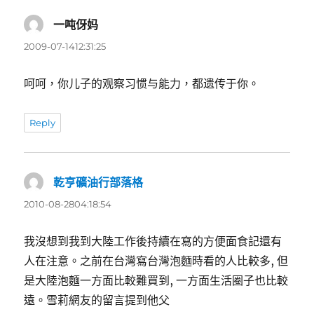
一吨伢妈
表
示:
2009-07-1412:31:25
呵呵，你儿子的观察习惯与能力，都遗传于你。
Reply
乾亨礦油行部落格
表
示:
2010-08-2804:18:54
我沒想到我到大陸工作後持續在寫的方便面食記還有
人在注意。之前在台灣寫台灣泡麵時看的人比較多, 但
是大陸泡麵一方面比較難買到, 一方面生活圈子也比較
遠。雪莉網友的留言提到他父