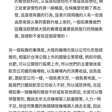
的餐食飲料的, 又或是知道但吃不慣或就是想吃, 總
之就會習慣性的買一碗桶面, 在候機室吃飽了再出
發, 這是很有趣的行為, 這表示搭飛機的人有一些是
由原來搭火車的客群升級上來的, 一般如果像我們
這種沒經歷過大陸的春運或暑運長途旅行的飛機乘
客, 是絕對不會有這個習慣的。
另一個有趣的事情是, 大陸的機場也是以公司化形態經
營的, 相當於台灣公開上市的國營企業那樣, 例如中鋼,
台肥, 可以公開發行股票上市, 所以他們的主要營收是
航空公司繳的機場稅, 以及機場內的消費收益, 自負盈
虧, 跟航空公司一樣, 一個負責天空, 一個負責地面, 一
般我們只聽說航空公司收入不好, 所以減班停飛, 在這
裡如果一個機場的營收不好或有其他原因, 也是可以暫
停營業的, 聽說去年北京機場第三航廈開業, 人力一時
不足, 就從同集團的無錫碩放機場調人過去支援, 因此