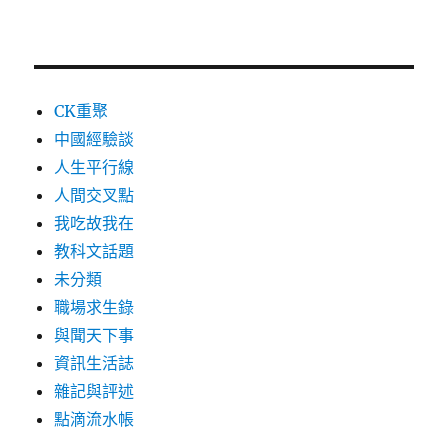
CK重聚
中國經驗談
人生平行線
人間交叉點
我吃故我在
教科文話題
未分類
職場求生錄
與聞天下事
資訊生活誌
雜記與評述
點滴流水帳