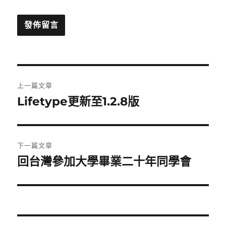
文
上一篇文章
章
Lifetype更新至1.2.8版
上
一
導
篇
覽
文
下一篇文章
章:
回台灣參加大學畢業二十年同學會
下
一
篇
文
章: