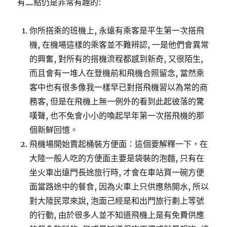
有二點仍是非常有趣的:
你所搭乘的班機上, 永遠有乘客是平生第一次搭飛
機, 在機場這樣的乘客並不難辨認, 一是他們會異常
的興奮, 對所有的搭機流程都感到新奇, 又很陌生,
而且會有一堆人在登機前和飛機合照留念, 當然乘
客中也有很多像我一樣早已對搭飛機習以為常的商
務客, 但是在飛機上無一例外的看到此起彼落的驚
嘆聲, 也不免會小小的喚起早年第一次搭飛機的那
個新鮮回憶。
飛機場開始賣起桶裝方便面：這個要解釋一下，在
大陸一般人吃的方便面主要是袋裝的泡麵, 只有在
坐火車出遠門長途旅行時, 才會在車站買一碗方便
面當路途中的餐食, 因為火車上只供應熱開水, 所以
對大陸民眾來說, 泡面己經是和出門旅行劃上等號
的行動, 由於很多人並不知道飛機上是有免費供應