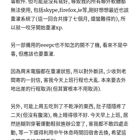
毒軟件. 但可能是沒有寫好, 導致我的所有聯外軟體都
無法使用, 包括skype,firefox,ie等,剛好想想最近也該
重灌系統了(這一回合共撐了七個月, 還蠻難得的), 所
以就一咬牙開始重灌xp.
另一部備用的eeepc也不知怎的開不了機, 看來不是中
毒, 但應該也要重灌.
因為周末電腦都在重灌狀態, 所以對外斷訊, 少收到老
闆寄的一封信, 害我今天上班行程也大亂. 本來要去外
地出差的行程取消(但其實根本不用取消).
另外, 可能上周五吃到了不乾淨的東西, 肚子隱隱疼了
二天(但沒有腹瀉), 晚上睡得很不好. 今天早上上班, 居
然迷糊到穿著運動鞋就進辦公室了, 害我都不敢四處走
動, 等一下還得利用中午休息時間回宿舍去換, 希望這