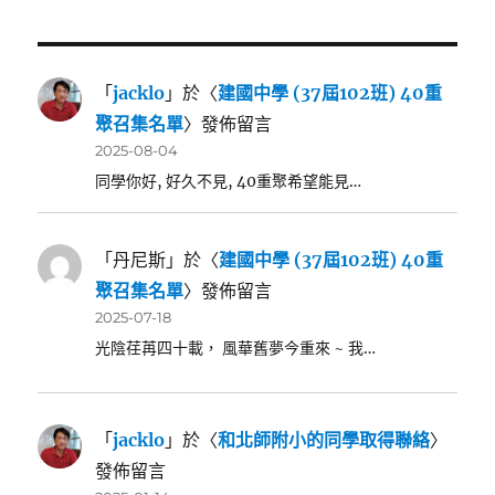
「
jacklo
」於〈
建國中學 (37屆102班) 40重
聚召集名單
〉發佈留言
2025-08-04
同學你好, 好久不見, 40重聚希望能見…
「
丹尼斯
」於〈
建國中學 (37屆102班) 40重
聚召集名單
〉發佈留言
2025-07-18
光陰荏苒四十載， 風華舊夢今重來 ~ 我…
「
jacklo
」於〈
和北師附小的同學取得聯絡
〉
發佈留言