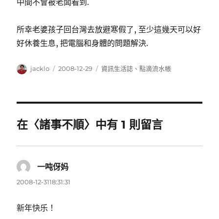
中間不會被老闆看到.
所幸老婆孩子回台灣去放避寒假了, 至少這幾天可以好
好休養生息, 把電腦和身體的問題解決.
作
發
分
jacklo
2008-12-29
資訊生活誌
、
點滴流水帳
者
佈
類
日
期:
在〈諸事不順〉中有 1 則留言
一吨伢妈
表
示:
2008-12-3118:31:31
新年快乐！