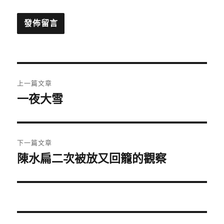
文
上一篇文章
章
一夜大雪
上
一
導
篇
覽
文
下一篇文章
章:
陳水扁二次被放又回籠的觀察
下
一
篇
文
章: