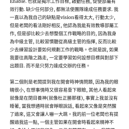
Enable. 也就是揭示工作目標, 啟動任務, 促使部屬有
效行動. 缺少任何部分, 都無法使團隊達成任務要求. 我
一直以為我自己的缺點是vision看得太大, 行動太少,
但是老闆的看法剛好相反, 他認為我能有效教導部屬工
作, 但是卻比較少去想整個工作戰略的目的, 因為我身
為中級主管, 比較習慣聽從高級主管的指揮, 反而比較
少去練習設計要如何規劃工作的戰略。也就是說, 如果
我要往高階之路走, 一定要學習如何設想目標與對部下
出題目. 而不是只努力達成交辦的任務。
第二個則是老闆提到我在開會時神情問題, 因為我的眼
睛很小, 在想事情時又很容易垂下眼瞼, 其他人看起來
就像是在閉目養神(就像杜正勝那樣), 事實上我並沒有
睡著, 當我想通時就會睜眼說話, 看起來又像是突然醒
了過來, 這又會讓人嚇一大跳。我的前一位老闆也有提
醒過我這一點, 一個主管如果在開會時看起來精神不