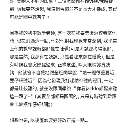
好, 會給人不好的印象。二位老闆都在review我時提
到, 讓我突然想起, 我這個習慣並不是長大才養成, 其實
可能是國中就有了。
因為我的初中數學老師, 有一次在我畢業後返校看望他
時, 也提到過這一點, 他說他對我印象非常深刻, 我平常
上他的數學課時都好像在睡覺(可是考試都考得很好,
那是當然, 我都有在聽課, 只是看起來像在睡覺), 但是
有時候我會突然醒過來, 正襟危坐, 睜大眼睛認真聽
講, 他就會不自覺地跟全班同學說: "這一題很重要哦,
要仔細聽哦!" 因為他發現我打起精神聽的題目, 一定
都是比較難的, 就差沒跟同學說, "你看jacklo都醒來聽
這一題了~" (其實全部都是醒著的, 只是有時聽到難題
會比較振作仔細想聽)
想想也是, 以後應該要好好改正這一點…