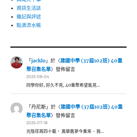
資訊生活誌
雜記與評述
點滴流水帳
「
jacklo
」於〈
建國中學 (37屆102班) 40重
聚召集名單
〉發佈留言
2025-08-04
同學你好, 好久不見, 40重聚希望能見…
「
丹尼斯
」於〈
建國中學 (37屆102班) 40重
聚召集名單
〉發佈留言
2025-07-18
光陰荏苒四十載， 風華舊夢今重來 ~ 我…