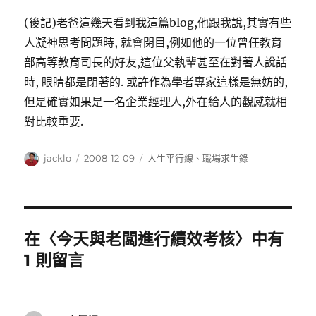
(後記)老爸這幾天看到我這篇blog,他跟我說,其實有些
人凝神思考問題時, 就會閉目,例如他的一位曾任教育
部高等教育司長的好友,這位父執輩甚至在對著人說話
時, 眼睛都是閉著的. 或許作為學者專家這樣是無妨的,
但是確實如果是一名企業經理人,外在給人的觀感就相
對比較重要.
作
發
分
jacklo
2008-12-09
人生平行線
、
職場求生錄
者
佈
類
日
期:
在〈今天與老闆進行績效考核〉中有
1 則留言