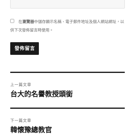
在
瀏覽器
中儲存顯示名稱、電子郵件地址及個人網站網址，以
供下次發佈留言時使用。
文
上一篇文章
章
台大的名譽教授頭銜
上
一
導
篇
覽
文
下一篇文章
章:
韓懷豫總教官
下