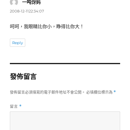
一吨伢妈
表
示:
2008-12-1122:34:07
呵呵，我眼睛比你小，睁得比你大！
Reply
發佈留言
發佈留言必須填寫的電子郵件地址不會公開。
必填欄位標示為
*
留言
*