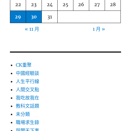
22
23
24
25
26
27
28
29
30
31
« 11 月
1 月 »
CK重聚
中國經驗談
人生平行線
人間交叉點
我吃故我在
教科文話題
未分類
職場求生錄
與聞天下事