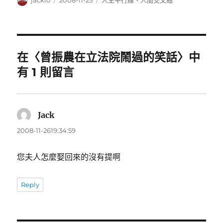
jacklo
2008-11-25
人生平行線
、
人間交叉點
者
佈
類
日
期:
在〈曾振農在立法院鬧過的笑話〉中
有 1 則留言
Jack
表
示:
2008-11-2619:34:59
您夫人怎麼娶回來的沒有提啊
Reply