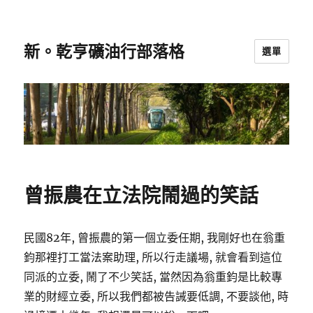
新。乾亨礦油行部落格
選單
曾振農在立法院鬧過的笑話
民國82年, 曾振農的第一個立委任期, 我剛好也在翁重
鈞那裡打工當法案助理, 所以行走議場, 就會看到這位
同派的立委, 鬧了不少笑話, 當然因為翁重鈞是比較專
業的財經立委, 所以我們都被告誡要低調, 不要談他, 時