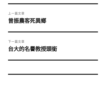
文
上一篇文章
章
曾振農客死異鄉
上
一
導
篇
覽
文
下一篇文章
章:
台大的名譽教授頭銜
下
一
篇
文
章: