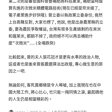
第二次則是審查國科會要補助高科技產業, 補助當時還
算先進的次微米積體電路技術(現在已經是奈米級了,
電子產業進步好快哦). 曾立委以執政黨立委身份, 竟然
上台高聲反對, 大家也楞了, 他說, 他是出身農業縣的立
委, 要為農民爭取權益, 台灣有很多生產過剩的在來米
和蓬萊米, 都銷不掉了, 政府絕不可以再去補助什
麼"次微米"….. (全場跌倒)
比較起來, 曾的夫人張花冠才是更有水準的政治人物,
這或者也是後來曾振農選擇淡出政壇, 專心做生意的原
因之一吧.
無論如何, 客死異鄉總是令人唏噓, 加上我現在也在中
國大陸工作, 將心比心, 也只能一掬同情之淚, 最起碼他
的人生仍是相當精彩的。
作
發
分