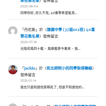
聚召集名單
〉發佈留言
2025-08-04
同學你好, 好久不見, 40重聚希望能見…
「
丹尼斯
」於〈
建國中學 (37屆102班) 40重
聚召集名單
〉發佈留言
2025-07-18
光陰荏苒四十載， 風華舊夢今重來 ~ 我…
「
jacklo
」於〈
和北師附小的同學取得聯絡
〉
發佈留言
2025-01-14
我也只是知道他家移民了, 但是不知道他的…