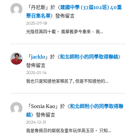
「
丹尼斯
」於〈
建國中學 (37屆102班) 40重
聚召集名單
〉發佈留言
2025-07-18
光陰荏苒四十載， 風華舊夢今重來 ~ 我…
「
jacklo
」於〈
和北師附小的同學取得聯絡
〉
發佈留言
2025-01-14
我也只是知道他家移民了, 但是不知道他的…
「
Sonia Kao
」於〈
和北師附小的同學取得聯
絡
〉發佈留言
2024-12-31
我是魯佩芬的鄰居及童年玩伴高玉芬， 只知…