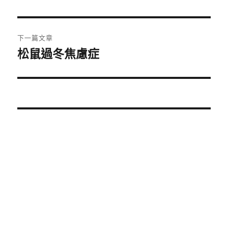
一
導
篇
覽
文
下一篇文章
章:
松鼠過冬焦慮症
下
一
篇
文
章: