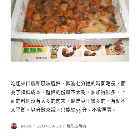
吃起來口感和風味還好，微波七分鐘的時間略長，而
為了降低成本，麵條的份量不太夠，油加得很多，上
面的料則沒有太多的肉末，倒是豆干蠻多的，有點不
太平衡。以分數來說，只能給55分。不會再買。
作
發
分
jacklo
2007-09-08
我吃故我在
者
佈
類
日