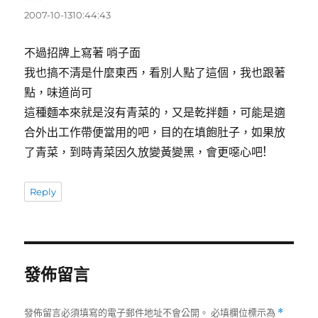
示:
2007-10-1310:44:43
不過招牌上寫著 哨子面
我也搞不清是什麼東西，看別人點了這個，我也跟著
點，味道尚可
這種麵本來就是沒有青菜的，又是乾拌麵，可能是適
合外出工作帶便當用的吧，目的在填飽肚子，如果放
了青菜，到時青菜因久放變黃變黑，會更噁心吧!
Reply
發佈留言
發佈留言必須填寫的電子郵件地址不會公開。
必填欄位標示為
*