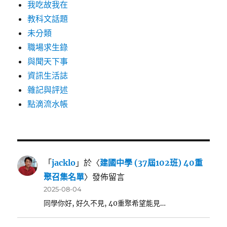
我吃故我在
教科文話題
未分類
職場求生錄
與聞天下事
資訊生活誌
雜記與評述
點滴流水帳
「
jacklo
」於〈
建國中學 (37屆102班) 40重
聚召集名單
〉發佈留言
2025-08-04
同學你好, 好久不見, 40重聚希望能見…