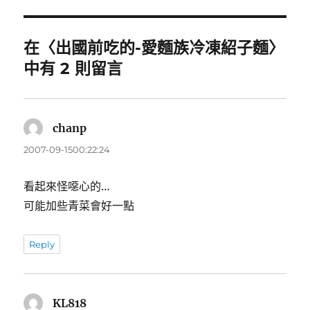
期:
在〈出國前吃的-愛麵族冷凍紹子麵〉
中有 2 則留言
chanp
表
示:
2007-09-1500:22:24
看起來怪噁心的…
可能加些青菜會好一點
Reply
KL818
表