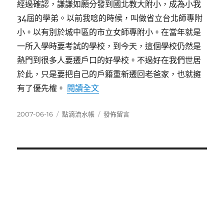
經過確認，謙謙如願分發到國北教大附小，成為小我
34屆的學弟。以前我唸的時候，叫做省立台北師專附
小。以有別於城中區的市立女師專附小。在當年就是
一所入學時要考試的學校，到今天，這個學校仍然是
熱門到很多人要遷戶口的好學校。不過好在我們世居
於此，只是要把自己的戶籍重新遷回老爸家，也就擁
〈兒子成為學弟〉
有了優先權。
閱讀全文
發
分
在
2007-06-16
點滴流水帳
發佈留言
佈
類
〈兒
日
子
期:
成
為
學
弟〉