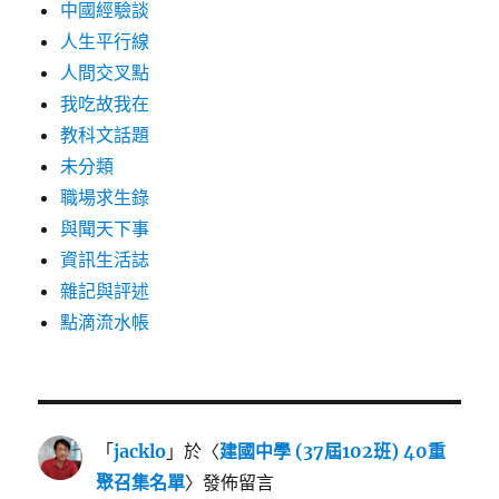
中國經驗談
人生平行線
人間交叉點
我吃故我在
教科文話題
未分類
職場求生錄
與聞天下事
資訊生活誌
雜記與評述
點滴流水帳
「
jacklo
」於〈
建國中學 (37屆102班) 40重
聚召集名單
〉發佈留言