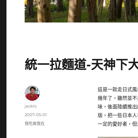
統一拉麵道-天神下
這是一款走日式風
幾年了，雖然並不
作
jacklo
味，後面陸續推出
者
發
2007-05-01
版，把一些日本人
佈
分
我吃故我在
一定的愛好者，但
日
類
期: