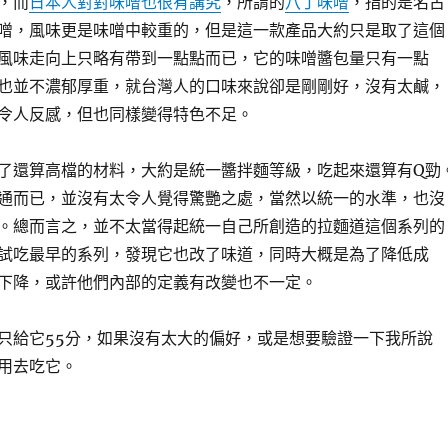
，而
日本人對對味噌也很有講究
，所謂的
八丁味噌
，指的是名古
噌，風味更是味噌中較重的，但是這一款產品大約只是取了這個
風味走向上只略有帶到一點點而已，它的味噌醬包量只有一點
也並不濃郁厚重，就台灣人的口味來說卻是剛剛好，沒有太鹹，
令人反感，但也同樣變得特色不足。
了還算高檔的材料，大約是統一醬拌麵等級，吃起來還算有Q勁
通而已，並沒有太令人覺得驚艷之處，當然以統一的水準，也沒
。總而言之，並不太當得起統一自己所創造的拉麵道這個系列的
試吃最早的系列，發現它也改了味道，同時大概是為了降低成
下降，或許他們內部的定義有改變也不一定。
只給它55分，如果沒有太大的偏好，或是想要驗證一下我所說
用去吃它。