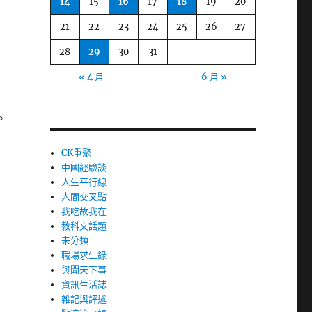
14
15
16
17
18
19
20
21
22
23
24
25
26
27
28
29
30
31
« 4 月
6 月 »
。
CK重聚
中國經驗談
人生平行線
人間交叉點
我吃故我在
教科文話題
未分類
職場求生錄
與聞天下事
資訊生活誌
雜記與評述