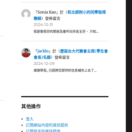
「
Sonia Kao
」於〈
和北師附小的同學取得
聯絡
〉發佈留言
2024-12-31
我是魯佩芬的鄰居及童年玩伴高玉芬， 只知…
「
jacklo
」於〈
歷屆台大代聯會主席(學生會
會長)名錄
〉發佈留言
2024-12-09
謝謝學長, 已經將您提供的信息補充上去了…
其他操作
登入
訂閱網站內容的資訊提供
訂閱留言的資訊提供