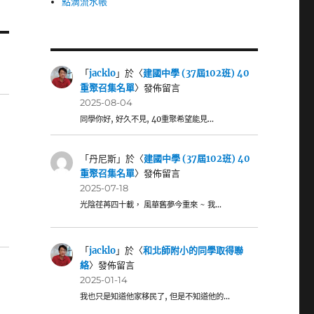
點滴流水帳
「
jacklo
」於〈
建國中學 (37屆102班) 40
重聚召集名單
〉發佈留言
2025-08-04
同學你好, 好久不見, 40重聚希望能見…
「
丹尼斯
」於〈
建國中學 (37屆102班) 40
重聚召集名單
〉發佈留言
2025-07-18
光陰荏苒四十載， 風華舊夢今重來 ~ 我…
「
jacklo
」於〈
和北師附小的同學取得聯
絡
〉發佈留言
2025-01-14
我也只是知道他家移民了, 但是不知道他的…