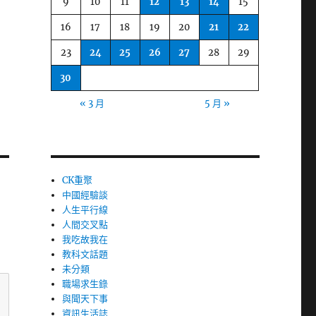
9
10
11
12
13
14
15
16
17
18
19
20
21
22
23
24
25
26
27
28
29
30
« 3 月
5 月 »
CK重聚
中國經驗談
人生平行線
人間交叉點
我吃故我在
教科文話題
未分類
職場求生錄
與聞天下事
資訊生活誌