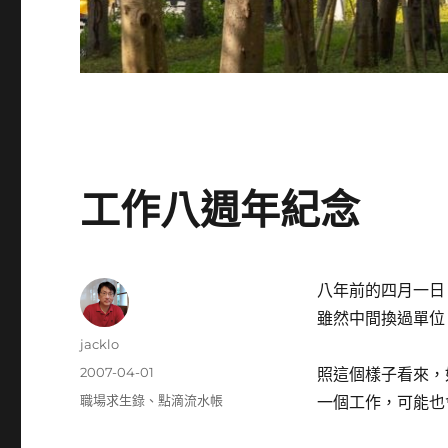
工作八週年紀念
八年前的四月一日
雖然中間換過單位
作
jacklo
者
發
2007-04-01
照這個樣子看來，
佈
分
職場求生錄
、
點滴流水帳
一個工作，可能也
日
類
期: