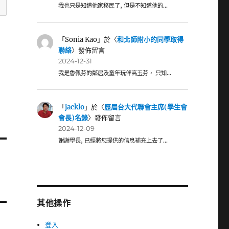
我也只是知道他家移民了, 但是不知道他的…
「
Sonia Kao
」於〈
和北師附小的同學取得
聯絡
〉發佈留言
2024-12-31
我是魯佩芬的鄰居及童年玩伴高玉芬， 只知…
「
jacklo
」於〈
歷屆台大代聯會主席(學生會
會長)名錄
〉發佈留言
2024-12-09
謝謝學長, 已經將您提供的信息補充上去了…
其他操作
登入