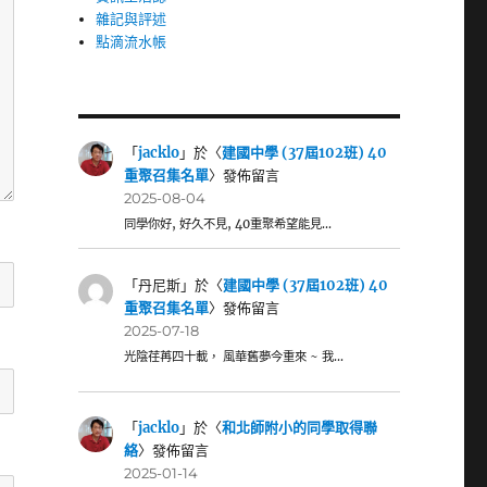
雜記與評述
點滴流水帳
「
jacklo
」於〈
建國中學 (37屆102班) 40
重聚召集名單
〉發佈留言
2025-08-04
同學你好, 好久不見, 40重聚希望能見…
「
丹尼斯
」於〈
建國中學 (37屆102班) 40
重聚召集名單
〉發佈留言
2025-07-18
光陰荏苒四十載， 風華舊夢今重來 ~ 我…
「
jacklo
」於〈
和北師附小的同學取得聯
絡
〉發佈留言
2025-01-14