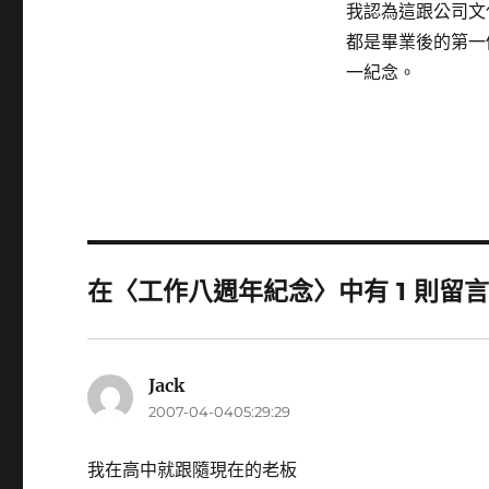
我認為這跟公司文
都是畢業後的第一
一紀念。
在〈工作八週年紀念〉中有 1 則留
Jack
表
2007-04-0405:29:29
示:
我在高中就跟隨現在的老板