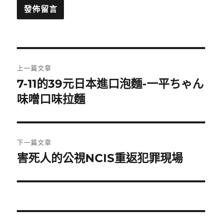
文
上一篇文章
章
7-11的39元日本進口泡麵-一平ちゃん
上
一
味噌口味拉麵
導
篇
覽
文
章:
下一篇文章
害死人的公視NCIS重返犯罪現場
下
一
篇
文
章: