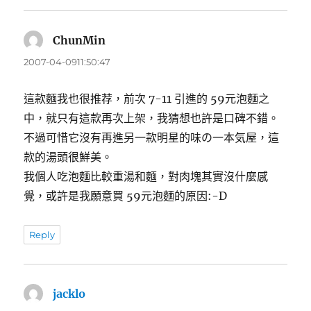
ChunMin
表
示:
2007-04-0911:50:47
這款麵我也很推荐，前次 7-11 引進的 59元泡麵之
中，就只有這款再次上架，我猜想也許是口碑不錯。
不過可惜它沒有再進另一款明星的味の一本気屋，這
款的湯頭很鮮美。
我個人吃泡麵比較重湯和麵，對肉塊其實沒什麼感
覺，或許是我願意買 59元泡麵的原因:-D
Reply
jacklo
表