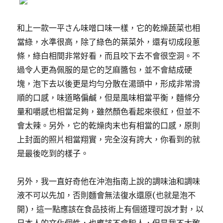
和上一款一平さん味噌口味一樣，它的乾燥蔬菜也相
當綠，水準很高，除了綠色的葉菜外，還有切成段蔥
條，綠白相間非常好看，而且咬下去不會很空洞。不
過令人更為佩服的是它的芝麻醬包，並不會結成硬
塊，泡下去以後更是均勻分散在湯頭中，形成非常滑
順的口感，味道略偏鹹，但是風味相當平衡，麵條分
量和嚼感也相當足夠，雖然顏色看起來很紅，但並不
會太辣。另外，它的乾燥肉末也有相當的口感，原則
上封面的照片相當翔實，完全沒有誇大，你看到的就
是最後吃到的樣子。
另外，我一直好奇他在沖泡指南上說的調味油和調味
液不可以先加，否則麵會無法復水還原(也就是泡不
開)，這一點應該在食品技術上有個道理可說才對，以