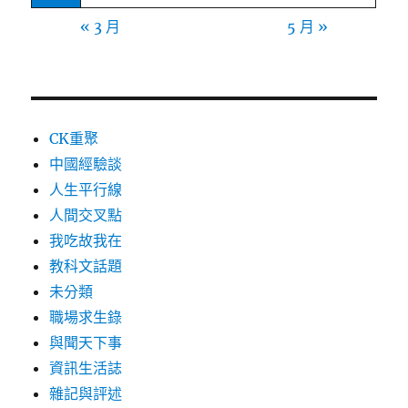
« 3 月
5 月 »
CK重聚
中國經驗談
人生平行線
人間交叉點
我吃故我在
教科文話題
未分類
職場求生錄
與聞天下事
資訊生活誌
雜記與評述