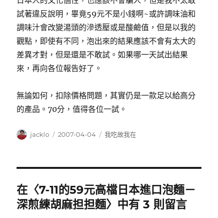
日本人的文化個性，也應該不會騙人，但是我不太敢
試著違反說明，畢竟59元不是小錢啊~或許調味油和
調味汁會改變湯頭的滲透壓或是酸鹼值，但是以我的
觀點，即使有不同，泡出來的結果應該不會有太大的
差異才對，但是還是不敢試。如果哪一天試出結果
來，再向各位報告好了。
無論如何，扣除價格問題，其實仍是一款足以給高分
的產品。70分，值得各位一試。
作
發
分
jacklo
2007-04-04
我吃故我在
者
佈
類
日
期:
在〈7-11的59元高檔日本進口泡麵－
深煎練胡麻担担麵〉中有 3 則留言