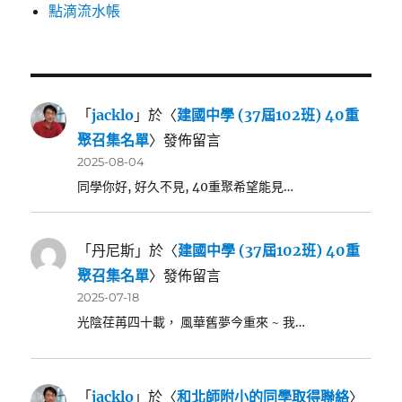
點滴流水帳
「
jacklo
」於〈
建國中學 (37屆102班) 40重
聚召集名單
〉發佈留言
2025-08-04
同學你好, 好久不見, 40重聚希望能見…
「
丹尼斯
」於〈
建國中學 (37屆102班) 40重
聚召集名單
〉發佈留言
2025-07-18
光陰荏苒四十載， 風華舊夢今重來 ~ 我…
「
jacklo
」於〈
和北師附小的同學取得聯絡
〉