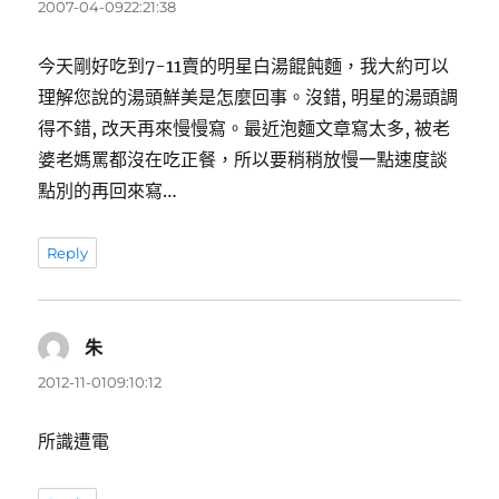
示:
2007-04-0922:21:38
今天剛好吃到7-11賣的明星白湯餛飩麵，我大約可以
理解您說的湯頭鮮美是怎麼回事。沒錯, 明星的湯頭調
得不錯, 改天再來慢慢寫。最近泡麵文章寫太多, 被老
婆老媽罵都沒在吃正餐，所以要稍稍放慢一點速度談
點別的再回來寫…
Reply
朱
表
示:
2012-11-0109:10:12
所識遭電