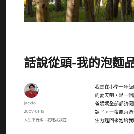
話說從頭-我的泡麵
我是在小學一年級
的夏天吧，是一個
作
jacklo
爸媽媽全部都請假
者
發
2007-01-15
課了。一夜風雨過
佈
分
人生平行線
、
我吃故我在
生力麵回來泡給我
日
類
期: