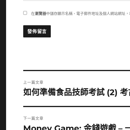
在
瀏覽器
中儲存顯示名稱、電子郵件地址及個人網站網址，
文
上一篇文章
章
如何準備食品技師考試 (2) 
上
一
導
篇
覽
文
下一篇文章
章:
Money Game: 金錢遊戲
下