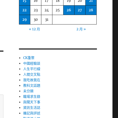
15
16
17
18
19
20
21
22
23
24
25
26
27
28
29
30
31
« 12 月
2 月 »
CK重聚
中國經驗談
人生平行線
人間交叉點
我吃故我在
教科文話題
未分類
職場求生錄
與聞天下事
資訊生活誌
雜記與評述