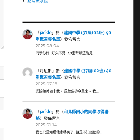
點滴流水帳
「
jacklo
」於〈
建國中學 (37屆102班) 40
重聚召集名單
〉發佈留言
2025-08-04
同學你好, 好久不見, 40重聚希望能見…
「
丹尼斯
」於〈
建國中學 (37屆102班) 40
重聚召集名單
〉發佈留言
2025-07-18
光陰荏苒四十載， 風華舊夢今重來 ~ 我…
「
jacklo
」於〈
和北師附小的同學取得聯
絡
〉發佈留言
2025-01-14
我也只是知道他家移民了, 但是不知道他的…