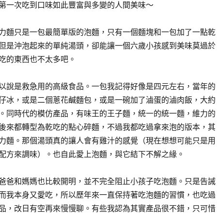
第一次吃到口味如此豐富與多變的人間美味～
力麵只是一包最簡單版的泡麵，只有一個麵塊和一包加了一點乾
但是沖泡起來的單純湯頭，卻能讓一個六歲小孩感到美味莫過於
吃的東西也不太多吧。
以說是救急用的高級食品。一包我記得好像是四元左右，當年的
仔冰，或是二個蔥花鹹麵包，或是一碗加了滷蛋的滷肉飯，大約
。同時代的模仿產品，有味王的王子麵，統一的統一麵，維力的
後來都轉型為乾吃的點心碎麵，不過我都吃過拿來泡的版本，其
力麵。那個湯頭真的讓人會有雞汁的感覺（現在想想可能只是用
配方來調味）。也自此愛上泡麵，與它結下不解之緣。
爸爸和媽媽也比較開明，並不完全阻止小孩子吃泡麵。只是告誡
而我本身又愛吃，所以歷年來一直保持著吃泡麵的習慣，也吃過
品，改日有空再來慢慢聊。有些我認為其實產品很不錯，只可惜