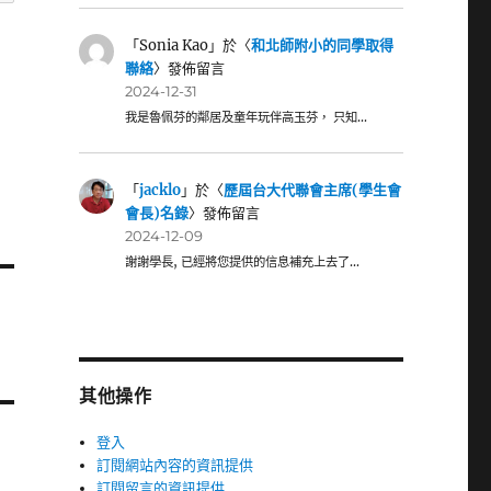
「
Sonia Kao
」於〈
和北師附小的同學取得
聯絡
〉發佈留言
2024-12-31
我是魯佩芬的鄰居及童年玩伴高玉芬， 只知…
「
jacklo
」於〈
歷屆台大代聯會主席(學生會
會長)名錄
〉發佈留言
2024-12-09
謝謝學長, 已經將您提供的信息補充上去了…
其他操作
登入
訂閱網站內容的資訊提供
訂閱留言的資訊提供