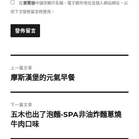
在
瀏覽器
中儲存顯示名稱、電子郵件地址及個人網站網址，以
供下次發佈留言時使用。
文
上一篇文章
章
摩斯漢堡的元氣早餐
上
一
導
篇
覽
文
下一篇文章
章:
五木也出了泡麵-SPA非油炸麵蔥燒
下
一
牛肉口味
篇