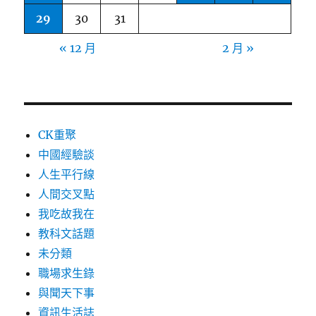
29
30
31
« 12 月
2 月 »
CK重聚
中國經驗談
人生平行線
人間交叉點
我吃故我在
教科文話題
未分類
職場求生錄
與聞天下事
資訊生活誌