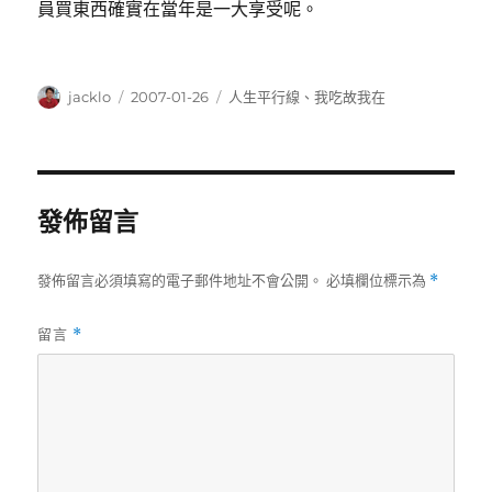
員買東西確實在當年是一大享受呢。
作
發
分
jacklo
2007-01-26
人生平行線
、
我吃故我在
者
佈
類
日
期:
發佈留言
發佈留言必須填寫的電子郵件地址不會公開。
必填欄位標示為
*
留言
*