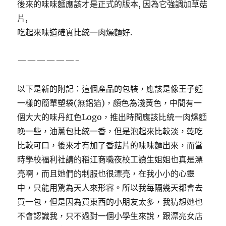
後來的味味麵應該才是正式的版本, 因為它強調加草菇
片,
吃起來味道確實比統一肉燥麵好.
——————-
以下是新的附記：這個產品的包裝，應該是像王子麵
一樣的簡單塑袋(無鋁箔)，顏色為淺黃色，中間有一
個大大的味丹紅色Logo，推出時間應該比統一肉燥麵
晚一些，油蔥包比統一香，但是泡起來比較淡，乾吃
比較可口，後來才有加了香菇片的味味麵出來，而當
時學校福利社請的稻江商職夜校工讀生姐姐也真是漂
亮啊，而且她們的制服也很漂亮，在我小小的心靈
中，只能用驚為天人來形容。所以我每隔幾天都會去
買一包，但是因為買東西的小朋友太多，我猜想她也
不會認識我，只不過對一個小學生來說，跟漂亮女店