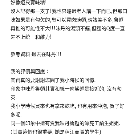
好像還只賣味精!
沒人記得那一支了!我也只聽過老人講一下而已,但那口
味如果是有勾欠的,您可以買肉焿麵,應該差不多,魯麵
再推的可能性不大!!!味丹的湯頭不錯,但麵的Q度一直
趕不上統一和維力!
參考資料
過去在味丹!!!
—————————————-
我的評價與回應：
其實真的要謝謝您圓了我小時候的回憶.
印象中味丹魯麵其實和統一肉燥麵是接近的, 沒有勾
芡.
我小學時候買來也有拿來乾吃, 也有用來沖泡, 買了好
多呢.
同一個印象中還有賣我味丹魯麵的漂亮工讀生姐姐.
(其實這個也很重要, 她是稻江商職的學生)