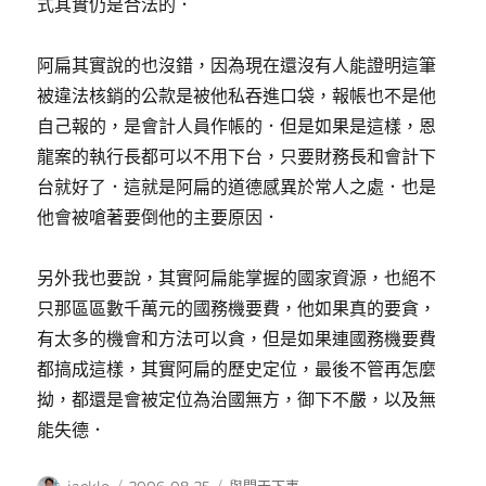
式其實仍是合法的．
阿扁其實說的也沒錯，因為現在還沒有人能證明這筆
被違法核銷的公款是被他私吞進口袋，報帳也不是他
自己報的，是會計人員作帳的．但是如果是這樣，恩
龍案的執行長都可以不用下台，只要財務長和會計下
台就好了．這就是阿扁的道德感異於常人之處．也是
他會被嗆著要倒他的主要原因．
另外我也要說，其實阿扁能掌握的國家資源，也絕不
只那區區數千萬元的國務機要費，他如果真的要貪，
有太多的機會和方法可以貪，但是如果連國務機要費
都搞成這樣，其實阿扁的歷史定位，最後不管再怎麼
拗，都還是會被定位為治國無方，御下不嚴，以及無
能失德．
作
發
分