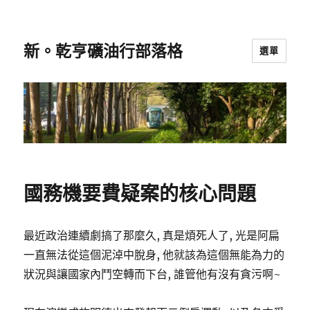
新。乾亨礦油行部落格
選單
國務機要費疑案的核心問題
最近政治連續劇搞了那麼久, 真是煩死人了, 光是阿扁
一直無法從這個泥淖中脫身, 他就該為這個無能為力的
狀況與讓國家內鬥空轉而下台, 誰管他有沒有貪污啊~