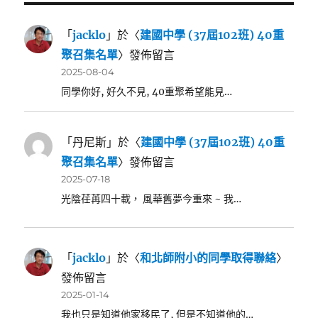
「
jacklo
」於〈
建國中學 (37屆102班) 40重
聚召集名單
〉發佈留言
2025-08-04
同學你好, 好久不見, 40重聚希望能見…
「
丹尼斯
」於〈
建國中學 (37屆102班) 40重
聚召集名單
〉發佈留言
2025-07-18
光陰荏苒四十載， 風華舊夢今重來 ~ 我…
「
jacklo
」於〈
和北師附小的同學取得聯絡
〉
發佈留言
2025-01-14
我也只是知道他家移民了, 但是不知道他的…