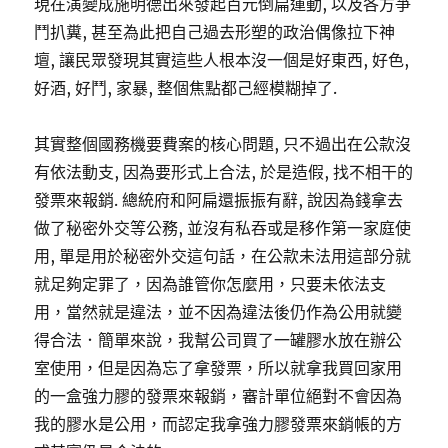
現在演變成施明德出來發起百元倒扁運動, 以及各方爭
鬥扒糞, 甚至為此把自己過去形塑的政治偶像拉下神
壇, 讓民眾發現其實這些人根本沒一個是好東西, 好色,
好酒, 好鬥, 家暴, 整個焦點都己經模糊掉了.
其實整個國務機要費案的核心問題, 只不過出在公款沒
有依法動支, 因為要形式上合法, 於是造假, 找不相干的
發票來報銷. 總統府和阿扁還振振有辭, 說因為錢拿去
做了秘密外交等公務, 並沒有私吞或是移作第一家庭使
用, 單是用於秘密外交這句話，在公款未法用這部分就
就足夠定罪了，因為誰管你怎麼用，只要未依法支
用，當然就是違法，並不因為違法後仍作為公用就變
得合法．簡單來說，我幫公司買了一罐膠水放在辦公
室使用，但是因為忘了拿發票，所以就拿我買回家用
的一盒強力膠的發票來報銷，審計單位絕對不會因為
我的膠水是公用，而認定我拿強力膠發票來銷帳的方