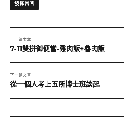
文
上一篇文章
章
7-11雙拼御便當-雞肉飯+魯肉飯
上
一
導
篇
覽
文
下一篇文章
章:
從一個人考上五所博士班談起
下
一
篇
文
章: